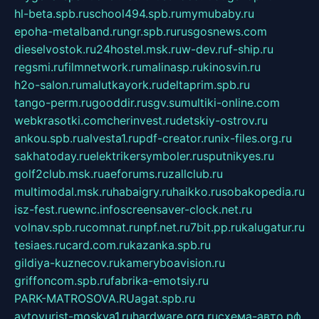
hl-beta.spb.ru
school494.spb.ru
mymubaby.ru
epoha-metalband.ru
ngr.spb.ru
rusgosnews.com
dieselvostok.ru
24hostel.msk.ru
w-dev.ru
f-ship.ru
regsmi.ru
filmnetwork.ru
malinasp.ru
kinosvin.ru
h2o-salon.ru
malutkayork.ru
deltaprim.spb.ru
tango-perm.ru
gooddir.ru
sgv.su
multiki-online.com
webkrasotki.com
cherinvest.ru
detskiy-ostrov.ru
ankou.spb.ru
alvesta1.ru
pdf-creator.ru
nix-files.org.ru
sakhatoday.ru
elektrikersymboler.ru
sputnikyes.ru
golf2club.msk.ru
aeforums.ru
zallclub.ru
multimodal.msk.ru
habaigry.ru
haikko.ru
sobakopedia.ru
isz-fest.ru
ewnc.info
screensaver-clock.net.ru
volnav.spb.ru
comnat.ru
npf.net.ru
7bit.pp.ru
kalugatur.ru
tesiaes.ru
card.com.ru
kazanka.spb.ru
gildiya-kuznecov.ru
kameryboavision.ru
griffoncom.spb.ru
fabrika-emotsiy.ru
PARK-MATROSOVA.RU
agat.spb.ru
avtoyurist-moskva1.ru
hardware.org.ru
схема-авто.рф