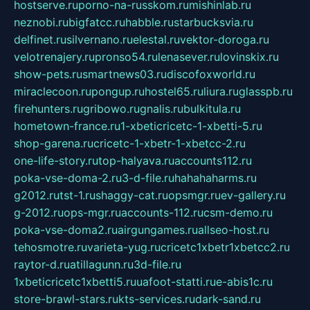
hostserve.ru
porno-na-russkom.ru
mishinlab.ru
neznobi.ru
bigfatcc.ru
habble.ru
starbucksvia.ru
delfinet.ru
silvernano.ru
elestal.ru
vektor-doroga.ru
velotrenajery.ru
pronso54.ru
lenasever.ru
lovinskix.ru
show-pets.ru
smartnews03.ru
discofoxworld.ru
miraclecoon.ru
pongup.ru
hostel65.ru
liura.ru
glasspb.ru
firehunters.ru
gribowo.ru
gnalis.ru
bulkitula.ru
hometown-france.ru
1-xbeticricetc-1-xbetti-5.ru
shop-garena.ru
cricetc-1-xbetr-1-xbetcc-2.ru
one-life-story.ru
top-halyava.ru
accounts112.ru
poka-vse-doma-2.ru
3-d-file.ru
hahahaharms.ru
g2012.ru
tst-1.ru
shaggy-cat.ru
opsmgr.ru
ev-gallery.ru
g-2012.ru
ops-mgr.ru
accounts-112.ru
csm-demo.ru
poka-vse-doma2.ru
airgungames.ru
allseo-host.ru
tehosmotre.ru
varieta-yug.ru
cricetc1xbetr1xbetcc2.ru
raytor-d.ru
atillagunn.ru
3d-file.ru
1xbeticricetc1xbetti5.ru
uafoot-statti.ru
e-abis1c.ru
store-brawl-stars.ru
kts-services.ru
dark-sand.ru