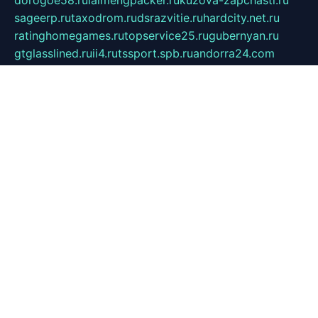
dorogoe58.ru
laimengpacker.ru
kuzova-zapchasti.ru
sageerp.ru
taxodrom.ru
dsrazvitie.ru
hardcity.net.ru
ratinghomegames.ru
topservice25.ru
gubernyan.ru
gtglasslined.ru
ii4.ru
tssport.spb.ru
andorra24.com
blackwallstreet.ru
oboimos.ru
optim-doors.com.ru
ikuch.ru
nycr.org.ru
npa21.ru
vremya-ch.spb.ru
desert000.ru
ivtorgi.ru
ifiori.ru
catalog-statei.ru
dcv.org.ru
spetsmaster174.ru
ipkameryhiseeu.ru
dum26.ru
ruspol.spb.ru
fr-opendp.ru
kam-solnyshko.ru
cheyenne-arapaho.ru
sevzapmetal.spb.ru
ted-lapidus.spb.ru
parasite-eliminator.ru
sigma-complete.ru
modernworld.ru
dama-moda.ru
eholot-group.ru
sk-nvkz.ru
DRONGOLD.RU
democratia2.ru
i-farmer.ru
mass-sport.org
jablonex.spb.ru
bookmess.ru
linkword.ru
refineua.com.ru
cs-spec.net.ru
altay-mebel.ru
DNK-THEATRE.RU
mechaniks.spb.ru
ipcamtechage.ru
skosta.ru
a-sun.ru
stroy-ldsp.ru
snowlands.org.ru