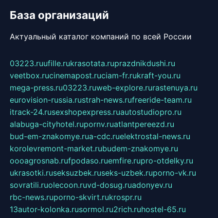
База организаций
Актуальный каталог компаний по всей России
03223.ru
ufille.ru
krasotata.ru
prazdnikdushi.ru
veetbox.ru
cinemapost.ru
ciam-fr.ru
kraft-you.ru
mega-press.ru
03223.ru
web-explore.ru
rastenuya.ru
eurovision-russia.ru
strah-news.ru
freeride-team.ru
itrack-24.ru
sexshopexpress.ru
autostudiopro.ru
alabuga-cityhotel.ru
pornv.ru
atlantpereezd.ru
bud-em-znakomye.ru
a-cdc.ru
elektrostal-news.ru
korolevremont-market.ru
budem-znakomye.ru
oooagrosnab.ru
fpodaso.ru
emfire.ru
pro-otdelky.ru
ukrasotki.ru
seksuzbek.ru
seks-uzbek.ru
porno-vk.ru
sovratili.ru
olecoon.ru
vd-dosug.ru
adonyev.ru
rbc-news.ru
porno-skvirt.ru
krospr.ru
13autor-kolonka.ru
sormol.ru
2rich.ru
hostel-65.ru