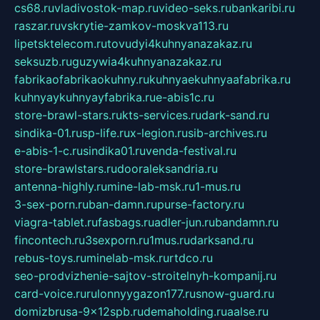
cs68.ru
vladivostok-map.ru
video-seks.ru
bankaribi.ru
raszar.ru
vskrytie-zamkov-moskva113.ru
lipetsktelecom.ru
tovudyi4kuhnyanazakaz.ru
seksuzb.ru
guzywia4kuhnyanazakaz.ru
fabrikaofabrikaokuhny.ru
kuhnyaekuhnyaafabrika.ru
kuhnyaykuhnyayfabrika.ru
e-abis1c.ru
store-brawl-stars.ru
kts-services.ru
dark-sand.ru
sindika-01.ru
sp-life.ru
x-legion.ru
sib-archives.ru
e-abis-1-c.ru
sindika01.ru
venda-festival.ru
store-brawlstars.ru
dooraleksandria.ru
antenna-highly.ru
mine-lab-msk.ru
1-mus.ru
3-sex-porn.ru
ban-damn.ru
purse-factory.ru
viagra-tablet.ru
fasbags.ru
adler-jun.ru
bandamn.ru
fincontech.ru
3sexporn.ru
1mus.ru
darksand.ru
rebus-toys.ru
minelab-msk.ru
rtdco.ru
seo-prodvizhenie-sajtov-stroitelnyh-kompanij.ru
card-voice.ru
rulonnyygazon177.ru
snow-guard.ru
domizbrusa-9x12spb.ru
demaholding.ru
aalse.ru