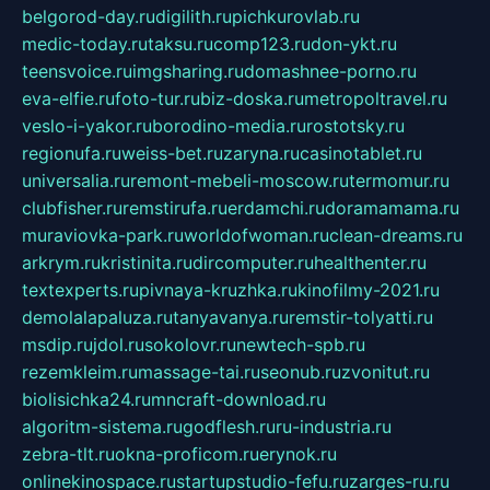
belgorod-day.ru
digilith.ru
pichkurovlab.ru
medic-today.ru
taksu.ru
comp123.ru
don-ykt.ru
teensvoice.ru
imgsharing.ru
domashnee-porno.ru
eva-elfie.ru
foto-tur.ru
biz-doska.ru
metropoltravel.ru
veslo-i-yakor.ru
borodino-media.ru
rostotsky.ru
regionufa.ru
weiss-bet.ru
zaryna.ru
casinotablet.ru
universalia.ru
remont-mebeli-moscow.ru
termomur.ru
clubfisher.ru
remstirufa.ru
erdamchi.ru
doramamama.ru
muraviovka-park.ru
worldofwoman.ru
clean-dreams.ru
arkrym.ru
kristinita.ru
dircomputer.ru
healthenter.ru
textexperts.ru
pivnaya-kruzhka.ru
kinofilmy-2021.ru
demolalapaluza.ru
tanyavanya.ru
remstir-tolyatti.ru
msdip.ru
jdol.ru
sokolovr.ru
newtech-spb.ru
rezemkleim.ru
massage-tai.ru
seonub.ru
zvonitut.ru
biolisichka24.ru
mncraft-download.ru
algoritm-sistema.ru
godflesh.ru
ru-industria.ru
zebra-tlt.ru
okna-proficom.ru
erynok.ru
onlinekinospace.ru
startupstudio-fefu.ru
zarges-ru.ru