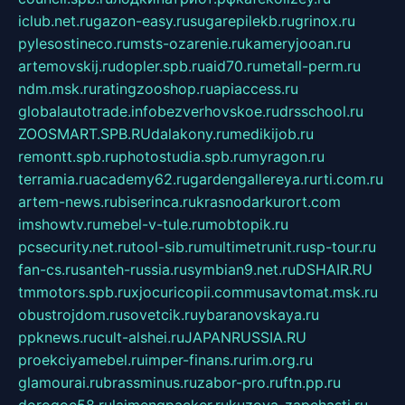
iclub.net.ru
gazon-easy.ru
sugarepilekb.ru
grinox.ru
pylesostineco.ru
msts-ozarenie.ru
kameryjooan.ru
artemovskij.ru
dopler.spb.ru
aid70.ru
metall-perm.ru
ndm.msk.ru
ratingzooshop.ru
apiaccess.ru
globalautotrade.info
bezverhovskoe.ru
drsschool.ru
ZOOSMART.SPB.RU
dalakony.ru
medikijob.ru
remontt.spb.ru
photostudia.spb.ru
myragon.ru
terramia.ru
academy62.ru
gardengallereya.ru
rti.com.ru
artem-news.ru
biserinca.ru
krasnodarkurort.com
imshowtv.ru
mebel-v-tule.ru
mobtopik.ru
pcsecurity.net.ru
tool-sib.ru
multimetrunit.ru
sp-tour.ru
fan-cs.ru
santeh-russia.ru
symbian9.net.ru
DSHAIR.RU
tmmotors.spb.ru
xjocuricopii.com
musavtomat.msk.ru
obustrojdom.ru
sovetcik.ru
ybaranovskaya.ru
ppknews.ru
cult-alshei.ru
JAPANRUSSIA.RU
proekciyamebel.ru
imper-finans.ru
rim.org.ru
glamourai.ru
brassminus.ru
zabor-pro.ru
ftn.pp.ru