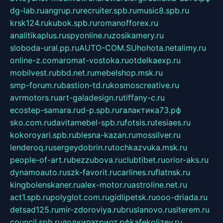
dg-lab.ru
angrup.ru
recruiter.spb.ru
music8.spb.ru
krsk124.ru
kubok.spb.ru
romanofforex.ru
analitikaplus.ru
spyonline.ru
zosikamery.ru
sloboda-ural.pp.ru
AUTO-COM.SU
hohota.net
alimy.ru
online-z.com
aromat-vostoka.ru
otdelkaexp.ru
mobilvest.ru
bbd.net.ru
mebelshop.msk.ru
smp-forum.ru
bastion-td.ru
kosmoscreative.ru
avrmotors.ru
art-galadesign.ru
tiffany-c.ru
ecostep-samara.ru
d-p.spb.ru
галактика73.рф
sko.com.ru
davitamebel-spb.ru
fotsis.ru
tesiaes.ru
kokoroyari.spb.ru
blesna-kazan.ru
mossilver.ru
lenderoq.ru
sergeydobrin.ru
tochkazvuka.msk.ru
people-of-art.ru
bezzubova.ru
clubtibet.ru
orior-aks.ru
dynamoauto.ru
szk-favorit.ru
carlines.ru
flatnsk.ru
kingbolenskaner.ru
alex-motor.ru
astroline.net.ru
act1.spb.ru
polyglot.com.ru
gidlipetsk.ru
ooo-driada.ru
detsad125.ru
mir-zdoroviya.ru
bruslanovo.ru
siterem.ru
council.spb.ru
лодкипатриот.рф
kafekolizey.ru