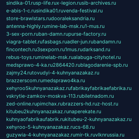
sindika-01.ru
sp-life.ru
x-legion.ru
sib-archives.ru
e-abis-1-c.ru
sindika01.ru
venda-festival.ru
store-brawlstars.ru
dooraleksandria.ru
antenna-highly.ru
mine-lab-msk.ru
1-mus.ru
3-sex-porn.ru
ban-damn.ru
purse-factory.ru
viagra-tablet.ru
fasbags.ru
adler-jun.ru
bandamn.ru
fincontech.ru
3sexporn.ru
1mus.ru
darksand.ru
rebus-toys.ru
minelab-msk.ru
alabuga-cityhotel.ru
medsprawo-4-ka.ru
2864420.ru
blagodarenie-spb.ru
zajmy24.ru
tovudyi-4-kuhnyanazakaz.ru
brazzerscom.ru
medsprawo4ka.ru
xehyroo5kuhnyanazakaz.ru
fabrikayfabrikaefabrika.ru
vskrytie-zamkov-moskva-113.ru
biletnadom.ru
zed-online.ru
pimchax.ru
brazzers-hd.ru
z-host.ru
kitubeu2kuhnyanazakaz.ru
naperekate.ru
kuhnyaofabrikaufabrik.ru
kitubeu-2-kuhnyanazakaz.ru
xehyroo-5-kuhnyanazakaz.ru
cs-68.ru
guzywia-4-kuhnyanazakaz.ru
mir-tk.ru
vlknrussia.ru