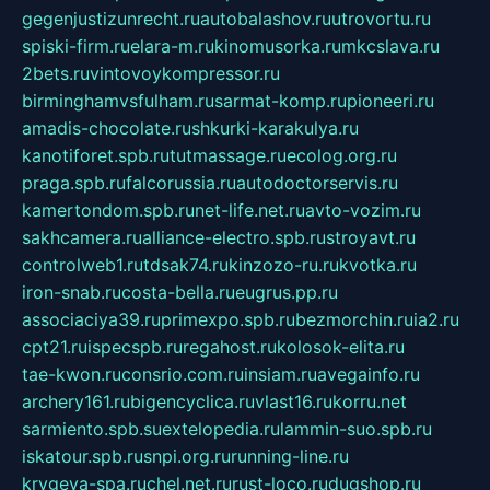
gegenjustizunrecht.ru
autobalashov.ru
utrovortu.ru
spiski-firm.ru
elara-m.ru
kinomusorka.ru
mkcslava.ru
2bets.ru
vintovoykompressor.ru
birminghamvsfulham.ru
sarmat-komp.ru
pioneeri.ru
amadis-chocolate.ru
shkurki-karakulya.ru
kanotiforet.spb.ru
tutmassage.ru
ecolog.org.ru
praga.spb.ru
falcorussia.ru
autodoctorservis.ru
kamertondom.spb.ru
net-life.net.ru
avto-vozim.ru
sakhcamera.ru
alliance-electro.spb.ru
stroyavt.ru
controlweb1.ru
tdsak74.ru
kinzozo-ru.ru
kvotka.ru
iron-snab.ru
costa-bella.ru
eugrus.pp.ru
associaciya39.ru
primexpo.spb.ru
bezmorchin.ru
ia2.ru
cpt21.ru
ispecspb.ru
regahost.ru
kolosok-elita.ru
tae-kwon.ru
consrio.com.ru
insiam.ru
avegainfo.ru
archery161.ru
bigencyclica.ru
vlast16.ru
korru.net
sarmiento.spb.su
extelopedia.ru
lammin-suo.spb.ru
iskatour.spb.ru
snpi.org.ru
running-line.ru
krygeva-spa.ru
chel.net.ru
rust-loco.ru
dugshop.ru