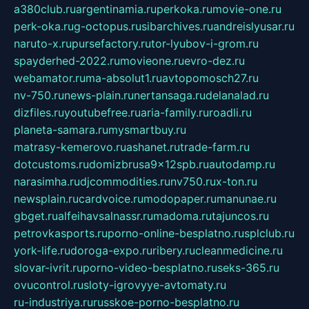
a380club.ru
argentinamia.ru
perkoka.ru
movie-one.ru
perk-oka.ru
g-octopus.ru
sibarchives.ru
andreislyusar.ru
naruto-x.ru
pursefactory.ru
tor-lyubov-i-grom.ru
spayderhed-2022.ru
movieone.ru
evro-dez.ru
webamator.ru
ma-absolut1.ru
avtopomosch27.ru
nv-750.ru
news-plain.ru
nertansaga.ru
delanalad.ru
dizfiles.ru
youtubefree.ru
aria-family.ru
roadli.ru
planeta-samara.ru
mysmartbuy.ru
matrasy-kemerovo.ru
ashanet.ru
trade-farm.ru
dotcustoms.ru
domizbrusa9x12spb.ru
autodamp.ru
narasimha.ru
djcommodities.ru
nv750.ru
x-ton.ru
newsplain.ru
cardvoice.ru
modopaper.ru
manunae.ru
gbget.ru
alfeihavsalnassr.ru
madoma.ru
tajuncos.ru
petrovkasports.ru
porno-online-besplatno.ru
splclub.ru
york-life.ru
doroga-expo.ru
ribery.ru
cleanmedicine.ru
slovar-ivrit.ru
porno-video-besplatno.ru
seks-365.ru
ovucontrol.ru
sloty-igrovyye-avtomaty.ru
ru-industriya.ru
russkoe-porno-besplatno.ru