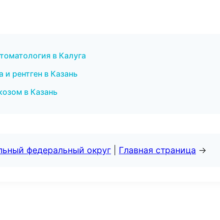
стоматология в Калуга
 и рентген в Казань
козом в Казань
альный федеральный округ
|
Главная страница
→