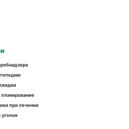
ми
требнадзора
ортопедию
скидки
 планирование
тика при лечении
 уголок