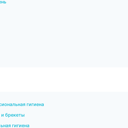
ень
сиональная гигиена
 и брекеты
ьная гигиена