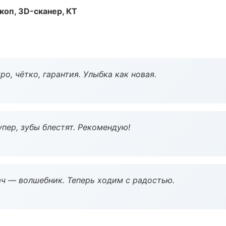
оп, 3D-сканер, КТ
о, чётко, гарантия. Улыбка как новая.
пер, зубы блестят. Рекомендую!
рач — волшебник. Теперь ходим с радостью.