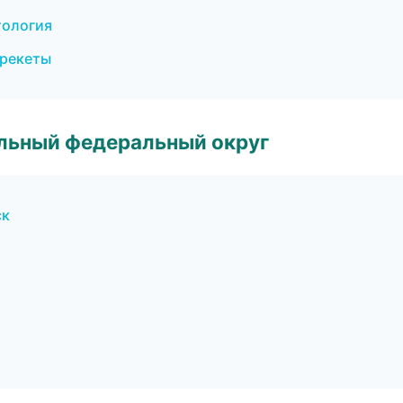
тология
брекеты
альный федеральный округ
ск