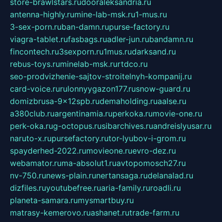
store-brawlstars.ru
dooraleksandria.ru
antenna-highly.ru
mine-lab-msk.ru
1-mus.ru
3-sex-porn.ru
ban-damn.ru
purse-factory.ru
viagra-tablet.ru
fasbags.ru
adler-jun.ru
bandamn.ru
fincontech.ru
3sexporn.ru
1mus.ru
darksand.ru
rebus-toys.ru
minelab-msk.ru
rtdco.ru
seo-prodvizhenie-sajtov-stroitelnyh-kompanij.ru
card-voice.ru
rulonnyygazon177.ru
snow-guard.ru
domizbrusa-9x12spb.ru
demaholding.ru
aalse.ru
a380club.ru
argentinamia.ru
perkoka.ru
movie-one.ru
perk-oka.ru
g-octopus.ru
sibarchives.ru
andreislyusar.ru
naruto-x.ru
pursefactory.ru
tor-lyubov-i-grom.ru
spayderhed-2022.ru
movieone.ru
evro-dez.ru
webamator.ru
ma-absolut1.ru
avtopomosch27.ru
nv-750.ru
news-plain.ru
nertansaga.ru
delanalad.ru
dizfiles.ru
youtubefree.ru
aria-family.ru
roadli.ru
planeta-samara.ru
mysmartbuy.ru
matrasy-kemerovo.ru
ashanet.ru
trade-farm.ru