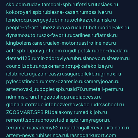
sko.com.ru
davitamebel-spb.ru
fotsis.ru
tesiaes.ru
kokoroyari.spb.ru
blesna-kazan.ru
mossilver.ru
lenderoq.ru
sergeydobrin.ru
tochkazvuka.msk.ru
people-of-art.ru
bezzubova.ru
clubtibet.ru
orior-aks.ru
dynamoauto.ru
szk-favorit.ru
carlines.ru
flatnsk.ru
kingbolenskaner.ru
alex-motor.ru
astroline.net.ru
act1.spb.ru
polyglot.com.ru
gidlipetsk.ru
ooo-driada.ru
detsad125.ru
mir-zdoroviya.ru
bruslanovo.ru
siterem.ru
council.spb.ru
лодкипатриот.рф
kafekolizey.ru
iclub.net.ru
gazon-easy.ru
sugarepilekb.ru
grinox.ru
pylesostineco.ru
msts-ozarenie.ru
kameryjooan.ru
artemovskij.ru
dopler.spb.ru
aid70.ru
metall-perm.ru
ndm.msk.ru
ratingzooshop.ru
apiaccess.ru
globalautotrade.info
bezverhovskoe.ru
drsschool.ru
ZOOSMART.SPB.RU
dalakony.ru
medikijob.ru
remontt.spb.ru
photostudia.spb.ru
myragon.ru
terramia.ru
academy62.ru
gardengallereya.ru
rti.com.ru
artem-news.ru
biserinca.ru
krasnodarkurort.com