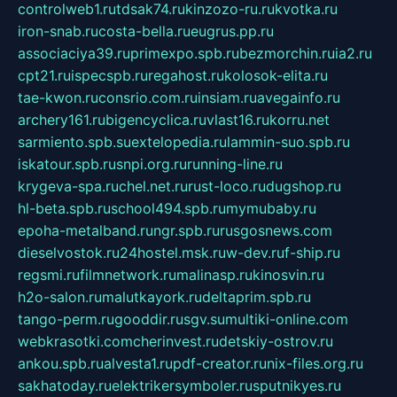
controlweb1.ru
tdsak74.ru
kinzozo-ru.ru
kvotka.ru
iron-snab.ru
costa-bella.ru
eugrus.pp.ru
associaciya39.ru
primexpo.spb.ru
bezmorchin.ru
ia2.ru
cpt21.ru
ispecspb.ru
regahost.ru
kolosok-elita.ru
tae-kwon.ru
consrio.com.ru
insiam.ru
avegainfo.ru
archery161.ru
bigencyclica.ru
vlast16.ru
korru.net
sarmiento.spb.su
extelopedia.ru
lammin-suo.spb.ru
iskatour.spb.ru
snpi.org.ru
running-line.ru
krygeva-spa.ru
chel.net.ru
rust-loco.ru
dugshop.ru
hl-beta.spb.ru
school494.spb.ru
mymubaby.ru
epoha-metalband.ru
ngr.spb.ru
rusgosnews.com
dieselvostok.ru
24hostel.msk.ru
w-dev.ru
f-ship.ru
regsmi.ru
filmnetwork.ru
malinasp.ru
kinosvin.ru
h2o-salon.ru
malutkayork.ru
deltaprim.spb.ru
tango-perm.ru
gooddir.ru
sgv.su
multiki-online.com
webkrasotki.com
cherinvest.ru
detskiy-ostrov.ru
ankou.spb.ru
alvesta1.ru
pdf-creator.ru
nix-files.org.ru
sakhatoday.ru
elektrikersymboler.ru
sputnikyes.ru