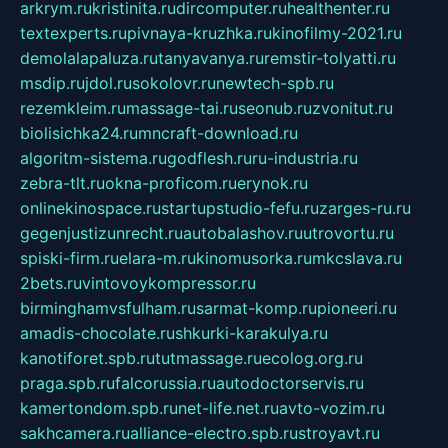
arkrym.ru
kristinita.ru
dircomputer.ru
healthenter.ru
textexperts.ru
pivnaya-kruzhka.ru
kinofilmy-2021.ru
demolalapaluza.ru
tanyavanya.ru
remstir-tolyatti.ru
msdip.ru
jdol.ru
sokolovr.ru
newtech-spb.ru
rezemkleim.ru
massage-tai.ru
seonub.ru
zvonitut.ru
biolisichka24.ru
mncraft-download.ru
algoritm-sistema.ru
godflesh.ru
ru-industria.ru
zebra-tlt.ru
okna-proficom.ru
erynok.ru
onlinekinospace.ru
startupstudio-fefu.ru
zarges-ru.ru
gegenjustizunrecht.ru
autobalashov.ru
utrovortu.ru
spiski-firm.ru
elara-m.ru
kinomusorka.ru
mkcslava.ru
2bets.ru
vintovoykompressor.ru
birminghamvsfulham.ru
sarmat-komp.ru
pioneeri.ru
amadis-chocolate.ru
shkurki-karakulya.ru
kanotiforet.spb.ru
tutmassage.ru
ecolog.org.ru
praga.spb.ru
falcorussia.ru
autodoctorservis.ru
kamertondom.spb.ru
net-life.net.ru
avto-vozim.ru
sakhcamera.ru
alliance-electro.spb.ru
stroyavt.ru