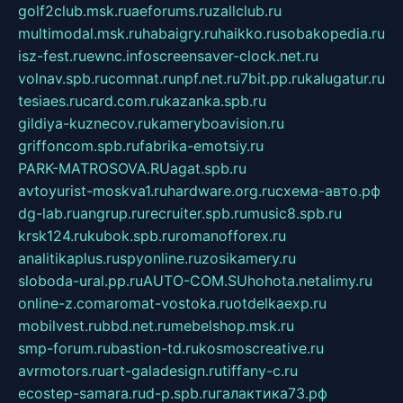
golf2club.msk.ru
aeforums.ru
zallclub.ru
multimodal.msk.ru
habaigry.ru
haikko.ru
sobakopedia.ru
isz-fest.ru
ewnc.info
screensaver-clock.net.ru
volnav.spb.ru
comnat.ru
npf.net.ru
7bit.pp.ru
kalugatur.ru
tesiaes.ru
card.com.ru
kazanka.spb.ru
gildiya-kuznecov.ru
kameryboavision.ru
griffoncom.spb.ru
fabrika-emotsiy.ru
PARK-MATROSOVA.RU
agat.spb.ru
avtoyurist-moskva1.ru
hardware.org.ru
схема-авто.рф
dg-lab.ru
angrup.ru
recruiter.spb.ru
music8.spb.ru
krsk124.ru
kubok.spb.ru
romanofforex.ru
analitikaplus.ru
spyonline.ru
zosikamery.ru
sloboda-ural.pp.ru
AUTO-COM.SU
hohota.net
alimy.ru
online-z.com
aromat-vostoka.ru
otdelkaexp.ru
mobilvest.ru
bbd.net.ru
mebelshop.msk.ru
smp-forum.ru
bastion-td.ru
kosmoscreative.ru
avrmotors.ru
art-galadesign.ru
tiffany-c.ru
ecostep-samara.ru
d-p.spb.ru
галактика73.рф