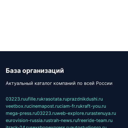
База организаций
Актуальный каталог компаний по всей России
03223.ru
ufille.ru
krasotata.ru
prazdnikdushi.ru
veetbox.ru
cinemapost.ru
ciam-fr.ru
kraft-you.ru
mega-press.ru
03223.ru
web-explore.ru
rastenuya.ru
eurovision-russia.ru
strah-news.ru
freeride-team.ru
itrack-24.ru
sexshopexpress.ru
autostudiopro.ru