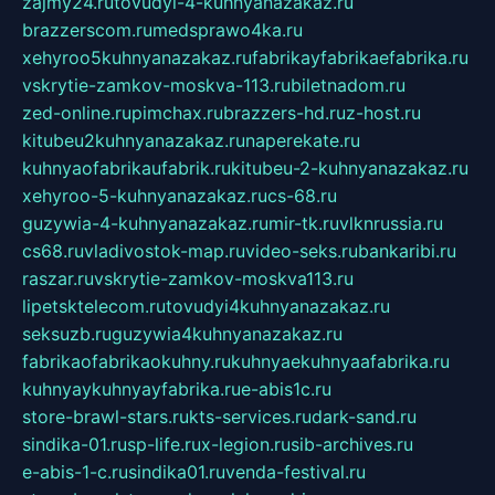
zajmy24.ru
tovudyi-4-kuhnyanazakaz.ru
brazzerscom.ru
medsprawo4ka.ru
xehyroo5kuhnyanazakaz.ru
fabrikayfabrikaefabrika.ru
vskrytie-zamkov-moskva-113.ru
biletnadom.ru
zed-online.ru
pimchax.ru
brazzers-hd.ru
z-host.ru
kitubeu2kuhnyanazakaz.ru
naperekate.ru
kuhnyaofabrikaufabrik.ru
kitubeu-2-kuhnyanazakaz.ru
xehyroo-5-kuhnyanazakaz.ru
cs-68.ru
guzywia-4-kuhnyanazakaz.ru
mir-tk.ru
vlknrussia.ru
cs68.ru
vladivostok-map.ru
video-seks.ru
bankaribi.ru
raszar.ru
vskrytie-zamkov-moskva113.ru
lipetsktelecom.ru
tovudyi4kuhnyanazakaz.ru
seksuzb.ru
guzywia4kuhnyanazakaz.ru
fabrikaofabrikaokuhny.ru
kuhnyaekuhnyaafabrika.ru
kuhnyaykuhnyayfabrika.ru
e-abis1c.ru
store-brawl-stars.ru
kts-services.ru
dark-sand.ru
sindika-01.ru
sp-life.ru
x-legion.ru
sib-archives.ru
e-abis-1-c.ru
sindika01.ru
venda-festival.ru