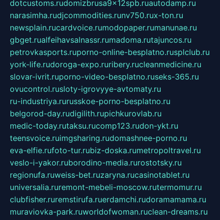
dotcustoms.ru
domizbrusa9x12spb.ru
autodamp.ru
narasimha.ru
djcommodities.ru
nv750.ru
x-ton.ru
newsplain.ru
cardvoice.ru
modopaper.ru
manunae.ru
gbget.ru
alfeihavsalnassr.ru
madoma.ru
tajuncos.ru
petrovkasports.ru
porno-online-besplatno.ru
splclub.ru
york-life.ru
doroga-expo.ru
ribery.ru
cleanmedicine.ru
slovar-ivrit.ru
porno-video-besplatno.ru
seks-365.ru
ovucontrol.ru
sloty-igrovyye-avtomaty.ru
ru-industriya.ru
russkoe-porno-besplatno.ru
belgorod-day.ru
digilith.ru
pichkurovlab.ru
medic-today.ru
taksu.ru
comp123.ru
don-ykt.ru
teensvoice.ru
imgsharing.ru
domashnee-porno.ru
eva-elfie.ru
foto-tur.ru
biz-doska.ru
metropoltravel.ru
veslo-i-yakor.ru
borodino-media.ru
rostotsky.ru
regionufa.ru
weiss-bet.ru
zaryna.ru
casinotablet.ru
universalia.ru
remont-mebeli-moscow.ru
termomur.ru
clubfisher.ru
remstirufa.ru
erdamchi.ru
doramamama.ru
muraviovka-park.ru
worldofwoman.ru
clean-dreams.ru