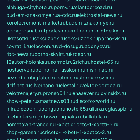
alabuga-cityhotel.ru
pornv.ru
atlantpereezd.ru
bud-em-znakomye.ru
a-cdc.ru
elektrostal-news.ru
korolevremont-market.ru
budem-znakomye.ru
oooagrosnab.ru
fpodaso.ru
emfire.ru
pro-otdelky.ru
ukrasotki.ru
seksuzbek.ru
seks-uzbek.ru
porno-vk.ru
sovratili.ru
olecoon.ru
vd-dosug.ru
adonyev.ru
rbc-news.ru
porno-skvirt.ru
krospr.ru
13autor-kolonka.ru
sormol.ru
2rich.ru
hostel-65.ru
hostserve.ru
porno-na-russkom.ru
mishinlab.ru
neznobi.ru
bigfatcc.ru
habble.ru
starbucksvia.ru
delfinet.ru
silvernano.ru
elestal.ru
vektor-doroga.ru
velotrenajery.ru
pronso54.ru
lenasever.ru
lovinskix.ru
show-pets.ru
smartnews03.ru
discofoxworld.ru
miraclecoon.ru
pongup.ru
hostel65.ru
liura.ru
glasspb.ru
firehunters.ru
gribowo.ru
gnalis.ru
bulkitula.ru
hometown-france.ru
1-xbeticricetc-1-xbetti-5.ru
shop-garena.ru
cricetc-1-xbetr-1-xbetcc-2.ru