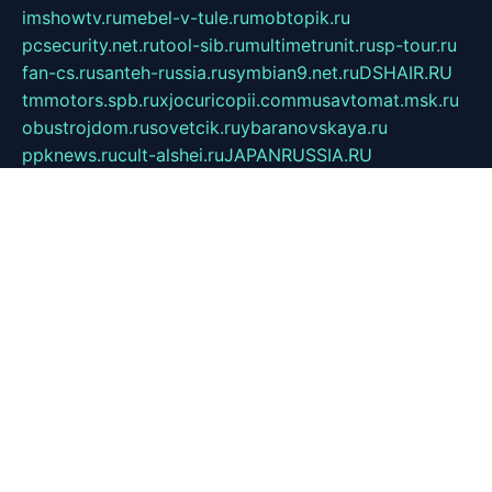
imshowtv.ru
mebel-v-tule.ru
mobtopik.ru
pcsecurity.net.ru
tool-sib.ru
multimetrunit.ru
sp-tour.ru
fan-cs.ru
santeh-russia.ru
symbian9.net.ru
DSHAIR.RU
tmmotors.spb.ru
xjocuricopii.com
musavtomat.msk.ru
obustrojdom.ru
sovetcik.ru
ybaranovskaya.ru
ppknews.ru
cult-alshei.ru
JAPANRUSSIA.RU
proekciyamebel.ru
imper-finans.ru
rim.org.ru
glamourai.ru
brassminus.ru
zabor-pro.ru
ftn.pp.ru
dorogoe58.ru
laimengpacker.ru
kuzova-zapchasti.ru
sageerp.ru
taxodrom.ru
dsrazvitie.ru
hardcity.net.ru
ratinghomegames.ru
topservice25.ru
gubernyan.ru
gtglasslined.ru
ii4.ru
tssport.spb.ru
andorra24.com
blackwallstreet.ru
oboimos.ru
optim-doors.com.ru
ikuch.ru
nycr.org.ru
npa21.ru
vremya-ch.spb.ru
desert000.ru
ivtorgi.ru
ifiori.ru
catalog-statei.ru
dcv.org.ru
spetsmaster174.ru
ipkameryhiseeu.ru
dum26.ru
ruspol.spb.ru
fr-opendp.ru
kam-solnyshko.ru
cheyenne-arapaho.ru
sevzapmetal.spb.ru