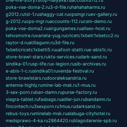
one-life-story.ru
top-halyava.ru
accounts112.ru
poka-vse-doma-2.ru
3-d-file.ru
hahahaharms.ru
g2012.ru
tst-1.ru
shaggy-cat.ru
opsmgr.ru
ev-gallery.ru
g-2012.ru
ops-mgr.ru
accounts-112.ru
csm-demo.ru
poka-vse-doma2.ru
airgungames.ru
allseo-host.ru
tehosmotre.ru
varieta-yug.ru
cricetc1xbetr1xbetcc2.ru
raytor-d.ru
atillagunn.ru
3d-file.ru
1xbeticricetc1xbetti5.ru
uafoot-statti.ru
e-abis1c.ru
store-brawl-stars.ru
kts-services.ru
dark-sand.ru
sindika-01.ru
sp-life.ru
x-legion.ru
sib-archives.ru
e-abis-1-c.ru
sindika01.ru
venda-festival.ru
store-brawlstars.ru
dooraleksandria.ru
antenna-highly.ru
mine-lab-msk.ru
1-mus.ru
3-sex-porn.ru
ban-damn.ru
purse-factory.ru
viagra-tablet.ru
fasbags.ru
adler-jun.ru
bandamn.ru
fincontech.ru
3sexporn.ru
1mus.ru
darksand.ru
rebus-toys.ru
minelab-msk.ru
alabuga-cityhotel.ru
medsprawo-4-ka.ru
2864420.ru
blagodarenie-spb.ru