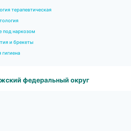
огия терапевтическая
нтология
е под наркозом
нтия и брекеты
 гигиена
лжский федеральный округ