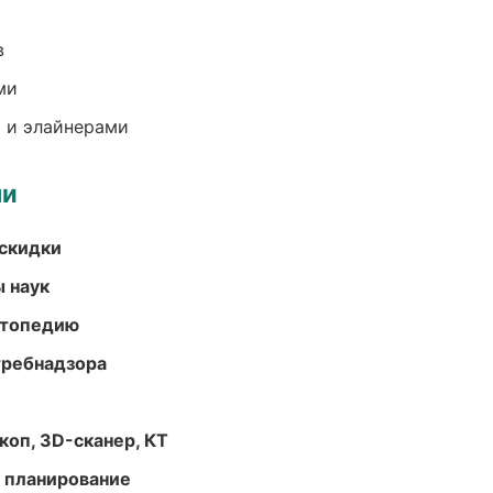
в
ми
 и элайнерами
ми
скидки
ы наук
ортопедию
требнадзора
оп, 3D-сканер, КТ
 планирование