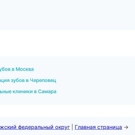
убов в Москва
ация зубов в Череповец
льные клиники в Самара
лжский федеральный округ
|
Главная страница
→