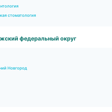
онтология
ская стоматология
лжский федеральный округ
жний Новгород