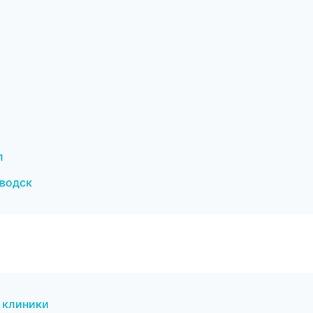
л
аводск
 клиники