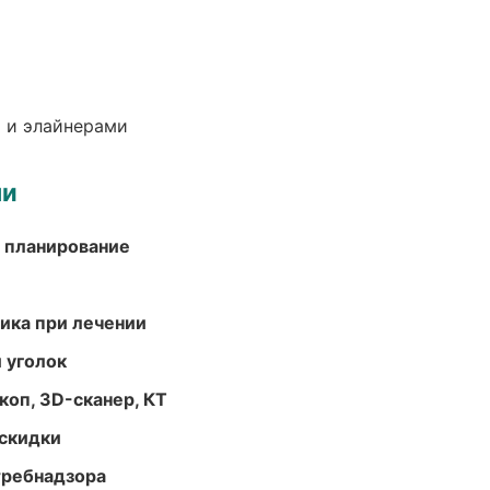
 и элайнерами
ми
 планирование
тика при лечении
 уголок
оп, 3D-сканер, КТ
скидки
требнадзора