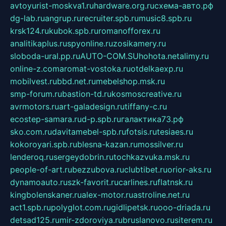
avtoyurist-moskva1.ru
hardware.org.ru
схема-авто.рф
dg-lab.ru
angrup.ru
recruiter.spb.ru
music8.spb.ru
krsk124.ru
kubok.spb.ru
romanofforex.ru
analitikaplus.ru
spyonline.ru
zosikamery.ru
sloboda-ural.pp.ru
AUTO-COM.SU
hohota.net
alimy.ru
online-z.com
aromat-vostoka.ru
otdelkaexp.ru
mobilvest.ru
bbd.net.ru
mebelshop.msk.ru
smp-forum.ru
bastion-td.ru
kosmoscreative.ru
avrmotors.ru
art-galadesign.ru
tiffany-c.ru
ecostep-samara.ru
d-p.spb.ru
галактика73.рф
sko.com.ru
davitamebel-spb.ru
fotsis.ru
tesiaes.ru
kokoroyari.spb.ru
blesna-kazan.ru
mossilver.ru
lenderoq.ru
sergeydobrin.ru
tochkazvuka.msk.ru
people-of-art.ru
bezzubova.ru
clubtibet.ru
orior-aks.ru
dynamoauto.ru
szk-favorit.ru
carlines.ru
flatnsk.ru
kingbolenskaner.ru
alex-motor.ru
astroline.net.ru
act1.spb.ru
polyglot.com.ru
gidlipetsk.ru
ooo-driada.ru
detsad125.ru
mir-zdoroviya.ru
bruslanovo.ru
siterem.ru