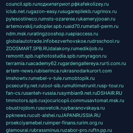
council.spb.ru
лодкипатриот.рф
kafekolizey.ru
iclub.net.ru
gazon-easy.ru
sugarepilekb.ru
grinox.ru
pylesostineco.ru
msts-ozarenie.ru
kameryjooan.ru
artemovskij.ru
dopler.spb.ru
aid70.ru
metall-perm.ru
ndm.msk.ru
ratingzooshop.ru
apiaccess.ru
globalautotrade.info
bezverhovskoe.ru
drsschool.ru
ZOOSMART.SPB.RU
dalakony.ru
medikijob.ru
remontt.spb.ru
photostudia.spb.ru
myragon.ru
terramia.ru
academy62.ru
gardengallereya.ru
rti.com.ru
artem-news.ru
biserinca.ru
krasnodarkurort.com
imshowtv.ru
mebel-v-tule.ru
mobtopik.ru
pcsecurity.net.ru
tool-sib.ru
multimetrunit.ru
sp-tour.ru
fan-cs.ru
santeh-russia.ru
symbian9.net.ru
DSHAIR.RU
tmmotors.spb.ru
xjocuricopii.com
musavtomat.msk.ru
obustrojdom.ru
sovetcik.ru
ybaranovskaya.ru
ppknews.ru
cult-alshei.ru
JAPANRUSSIA.RU
proekciyamebel.ru
imper-finans.ru
rim.org.ru
glamourai.ru
brassminus.ru
zabor-pro.ru
ftn.pp.ru