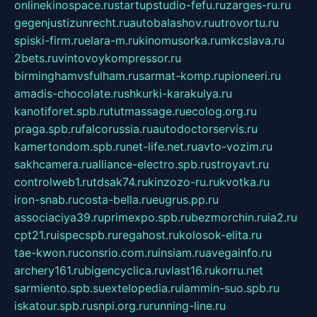
onlinekinospace.ru
startupstudio-fefu.ru
zarges-ru.ru
gegenjustizunrecht.ru
autobalashov.ru
utrovortu.ru
spiski-firm.ru
elara-m.ru
kinomusorka.ru
mkcslava.ru
2bets.ru
vintovoykompressor.ru
birminghamvsfulham.ru
sarmat-komp.ru
pioneeri.ru
amadis-chocolate.ru
shkurki-karakulya.ru
kanotiforet.spb.ru
tutmassage.ru
ecolog.org.ru
praga.spb.ru
falcorussia.ru
autodoctorservis.ru
kamertondom.spb.ru
net-life.net.ru
avto-vozim.ru
sakhcamera.ru
alliance-electro.spb.ru
stroyavt.ru
controlweb1.ru
tdsak74.ru
kinzozo-ru.ru
kvotka.ru
iron-snab.ru
costa-bella.ru
eugrus.pp.ru
associaciya39.ru
primexpo.spb.ru
bezmorchin.ru
ia2.ru
cpt21.ru
ispecspb.ru
regahost.ru
kolosok-elita.ru
tae-kwon.ru
consrio.com.ru
insiam.ru
avegainfo.ru
archery161.ru
bigencyclica.ru
vlast16.ru
korru.net
sarmiento.spb.su
extelopedia.ru
lammin-suo.spb.ru
iskatour.spb.ru
snpi.org.ru
running-line.ru