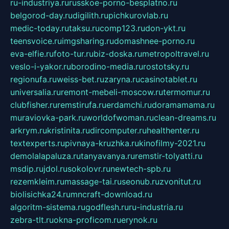
ru-industriya.ru
russkoe-porno-besplatno.ru
belgorod-day.ru
digilith.ru
pichkurovlab.ru
medic-today.ru
taksu.ru
comp123.ru
don-ykt.ru
teensvoice.ru
imgsharing.ru
domashnee-porno.ru
eva-elfie.ru
foto-tur.ru
biz-doska.ru
metropoltravel.ru
veslo-i-yakor.ru
borodino-media.ru
rostotsky.ru
regionufa.ru
weiss-bet.ru
zaryna.ru
casinotablet.ru
universalia.ru
remont-mebeli-moscow.ru
termomur.ru
clubfisher.ru
remstirufa.ru
erdamchi.ru
doramamama.ru
muraviovka-park.ru
worldofwoman.ru
clean-dreams.ru
arkrym.ru
kristinita.ru
dircomputer.ru
healthenter.ru
textexperts.ru
pivnaya-kruzhka.ru
kinofilmy-2021.ru
demolalapaluza.ru
tanyavanya.ru
remstir-tolyatti.ru
msdip.ru
jdol.ru
sokolovr.ru
newtech-spb.ru
rezemkleim.ru
massage-tai.ru
seonub.ru
zvonitut.ru
biolisichka24.ru
mncraft-download.ru
algoritm-sistema.ru
godflesh.ru
ru-industria.ru
zebra-tlt.ru
okna-proficom.ru
erynok.ru