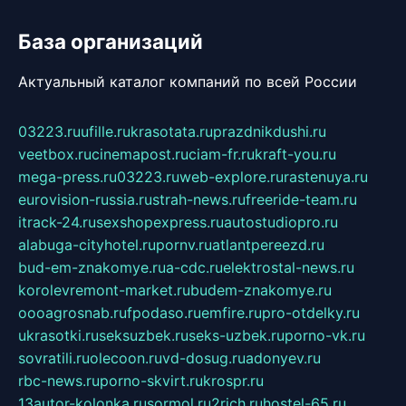
База организаций
Актуальный каталог компаний по всей России
03223.ru
ufille.ru
krasotata.ru
prazdnikdushi.ru
veetbox.ru
cinemapost.ru
ciam-fr.ru
kraft-you.ru
mega-press.ru
03223.ru
web-explore.ru
rastenuya.ru
eurovision-russia.ru
strah-news.ru
freeride-team.ru
itrack-24.ru
sexshopexpress.ru
autostudiopro.ru
alabuga-cityhotel.ru
pornv.ru
atlantpereezd.ru
bud-em-znakomye.ru
a-cdc.ru
elektrostal-news.ru
korolevremont-market.ru
budem-znakomye.ru
oooagrosnab.ru
fpodaso.ru
emfire.ru
pro-otdelky.ru
ukrasotki.ru
seksuzbek.ru
seks-uzbek.ru
porno-vk.ru
sovratili.ru
olecoon.ru
vd-dosug.ru
adonyev.ru
rbc-news.ru
porno-skvirt.ru
krospr.ru
13autor-kolonka.ru
sormol.ru
2rich.ru
hostel-65.ru