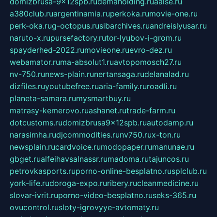
domizbrusa-9x12spb.ru
demaholding.ru
aalse.ru
a380club.ru
argentinamia.ru
perkoka.ru
movie-one.ru
perk-oka.ru
g-octopus.ru
sibarchives.ru
andreislyusar.ru
naruto-x.ru
pursefactory.ru
tor-lyubov-i-grom.ru
spayderhed-2022.ru
movieone.ru
evro-dez.ru
webamator.ru
ma-absolut1.ru
avtopomosch27.ru
nv-750.ru
news-plain.ru
nertansaga.ru
delanalad.ru
dizfiles.ru
youtubefree.ru
aria-family.ru
roadli.ru
planeta-samara.ru
mysmartbuy.ru
matrasy-kemerovo.ru
ashanet.ru
trade-farm.ru
dotcustoms.ru
domizbrusa9x12spb.ru
autodamp.ru
narasimha.ru
djcommodities.ru
nv750.ru
x-ton.ru
newsplain.ru
cardvoice.ru
modopaper.ru
manunae.ru
gbget.ru
alfeihavsalnassr.ru
madoma.ru
tajuncos.ru
petrovkasports.ru
porno-online-besplatno.ru
splclub.ru
york-life.ru
doroga-expo.ru
ribery.ru
cleanmedicine.ru
slovar-ivrit.ru
porno-video-besplatno.ru
seks-365.ru
ovucontrol.ru
sloty-igrovyye-avtomaty.ru