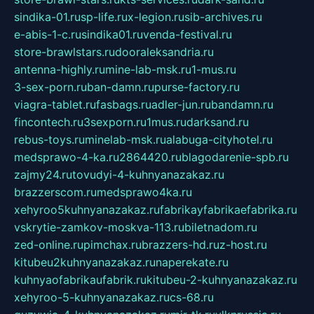
sindika-01.ru
sp-life.ru
x-legion.ru
sib-archives.ru
e-abis-1-c.ru
sindika01.ru
venda-festival.ru
store-brawlstars.ru
dooraleksandria.ru
antenna-highly.ru
mine-lab-msk.ru
1-mus.ru
3-sex-porn.ru
ban-damn.ru
purse-factory.ru
viagra-tablet.ru
fasbags.ru
adler-jun.ru
bandamn.ru
fincontech.ru
3sexporn.ru
1mus.ru
darksand.ru
rebus-toys.ru
minelab-msk.ru
alabuga-cityhotel.ru
medsprawo-4-ka.ru
2864420.ru
blagodarenie-spb.ru
zajmy24.ru
tovudyi-4-kuhnyanazakaz.ru
brazzerscom.ru
medsprawo4ka.ru
xehyroo5kuhnyanazakaz.ru
fabrikayfabrikaefabrika.ru
vskrytie-zamkov-moskva-113.ru
biletnadom.ru
zed-online.ru
pimchax.ru
brazzers-hd.ru
z-host.ru
kitubeu2kuhnyanazakaz.ru
naperekate.ru
kuhnyaofabrikaufabrik.ru
kitubeu-2-kuhnyanazakaz.ru
xehyroo-5-kuhnyanazakaz.ru
cs-68.ru