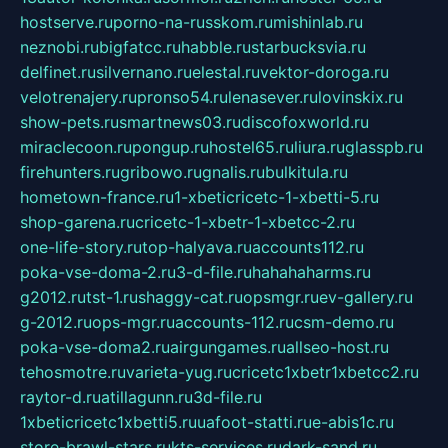
hostserve.ru
porno-na-russkom.ru
mishinlab.ru
neznobi.ru
bigfatcc.ru
habble.ru
starbucksvia.ru
delfinet.ru
silvernano.ru
elestal.ru
vektor-doroga.ru
velotrenajery.ru
pronso54.ru
lenasever.ru
lovinskix.ru
show-pets.ru
smartnews03.ru
discofoxworld.ru
miraclecoon.ru
pongup.ru
hostel65.ru
liura.ru
glasspb.ru
firehunters.ru
gribowo.ru
gnalis.ru
bulkitula.ru
hometown-france.ru
1-xbeticricetc-1-xbetti-5.ru
shop-garena.ru
cricetc-1-xbetr-1-xbetcc-2.ru
one-life-story.ru
top-halyava.ru
accounts112.ru
poka-vse-doma-2.ru
3-d-file.ru
hahahaharms.ru
g2012.ru
tst-1.ru
shaggy-cat.ru
opsmgr.ru
ev-gallery.ru
g-2012.ru
ops-mgr.ru
accounts-112.ru
csm-demo.ru
poka-vse-doma2.ru
airgungames.ru
allseo-host.ru
tehosmotre.ru
varieta-yug.ru
cricetc1xbetr1xbetcc2.ru
raytor-d.ru
atillagunn.ru
3d-file.ru
1xbeticricetc1xbetti5.ru
uafoot-statti.ru
e-abis1c.ru
store-brawl-stars.ru
kts-services.ru
dark-sand.ru