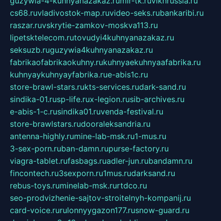
guzywia-4-kuhnyanazakaz.ru
mir-tk.ru
vlknrussia.ru
cs68.ru
vladivostok-map.ru
video-seks.ru
bankaribi.ru
raszar.ru
vskrytie-zamkov-moskva113.ru
lipetsktelecom.ru
tovudyi4kuhnyanazakaz.ru
seksuzb.ru
guzywia4kuhnyanazakaz.ru
fabrikaofabrikaokuhny.ru
kuhnyaekuhnyaafabrika.ru
kuhnyaykuhnyayfabrika.ru
e-abis1c.ru
store-brawl-stars.ru
kts-services.ru
dark-sand.ru
sindika-01.ru
sp-life.ru
x-legion.ru
sib-archives.ru
e-abis-1-c.ru
sindika01.ru
venda-festival.ru
store-brawlstars.ru
dooraleksandria.ru
antenna-highly.ru
mine-lab-msk.ru
1-mus.ru
3-sex-porn.ru
ban-damn.ru
purse-factory.ru
viagra-tablet.ru
fasbags.ru
adler-jun.ru
bandamn.ru
fincontech.ru
3sexporn.ru
1mus.ru
darksand.ru
rebus-toys.ru
minelab-msk.ru
rtdco.ru
seo-prodvizhenie-sajtov-stroitelnyh-kompanij.ru
card-voice.ru
rulonnyygazon177.ru
snow-guard.ru