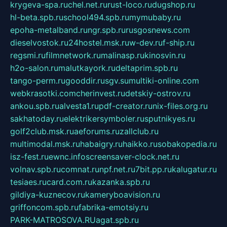
krygeva-spa.ru
chel.net.ru
rust-loco.ru
dugshop.ru
hl-beta.spb.ru
school494.spb.ru
mymubaby.ru
epoha-metalband.ru
ngr.spb.ru
rusgosnews.com
dieselvostok.ru
24hostel.msk.ru
w-dev.ru
f-ship.ru
regsmi.ru
filmnetwork.ru
malinasp.ru
kinosvin.ru
h2o-salon.ru
malutkayork.ru
deltaprim.spb.ru
tango-perm.ru
gooddir.ru
sgv.su
multiki-online.com
webkrasotki.com
cherinvest.ru
detskiy-ostrov.ru
ankou.spb.ru
alvesta1.ru
pdf-creator.ru
nix-files.org.ru
sakhatoday.ru
elektrikersymboler.ru
sputnikyes.ru
golf2club.msk.ru
aeforums.ru
zallclub.ru
multimodal.msk.ru
habaigry.ru
haikko.ru
sobakopedia.ru
isz-fest.ru
ewnc.info
screensaver-clock.net.ru
volnav.spb.ru
comnat.ru
npf.net.ru
7bit.pp.ru
kalugatur.ru
tesiaes.ru
card.com.ru
kazanka.spb.ru
gildiya-kuznecov.ru
kameryboavision.ru
griffoncom.spb.ru
fabrika-emotsiy.ru
PARK-MATROSOVA.RU
agat.spb.ru