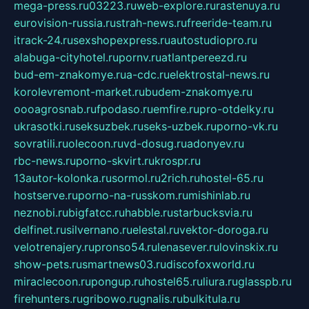
mega-press.ru
03223.ru
web-explore.ru
rastenuya.ru
eurovision-russia.ru
strah-news.ru
freeride-team.ru
itrack-24.ru
sexshopexpress.ru
autostudiopro.ru
alabuga-cityhotel.ru
pornv.ru
atlantpereezd.ru
bud-em-znakomye.ru
a-cdc.ru
elektrostal-news.ru
korolevremont-market.ru
budem-znakomye.ru
oooagrosnab.ru
fpodaso.ru
emfire.ru
pro-otdelky.ru
ukrasotki.ru
seksuzbek.ru
seks-uzbek.ru
porno-vk.ru
sovratili.ru
olecoon.ru
vd-dosug.ru
adonyev.ru
rbc-news.ru
porno-skvirt.ru
krospr.ru
13autor-kolonka.ru
sormol.ru
2rich.ru
hostel-65.ru
hostserve.ru
porno-na-russkom.ru
mishinlab.ru
neznobi.ru
bigfatcc.ru
habble.ru
starbucksvia.ru
delfinet.ru
silvernano.ru
elestal.ru
vektor-doroga.ru
velotrenajery.ru
pronso54.ru
lenasever.ru
lovinskix.ru
show-pets.ru
smartnews03.ru
discofoxworld.ru
miraclecoon.ru
pongup.ru
hostel65.ru
liura.ru
glasspb.ru
firehunters.ru
gribowo.ru
gnalis.ru
bulkitula.ru