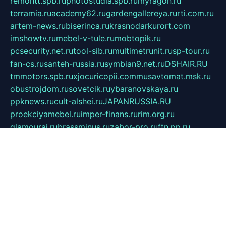
remontt.spb.ru
photostudia.spb.ru
myragon.ru
terramia.ru
academy62.ru
gardengallereya.ru
rti.com.ru
artem-news.ru
biserinca.ru
krasnodarkurort.com
imshowtv.ru
mebel-v-tule.ru
mobtopik.ru
pcsecurity.net.ru
tool-sib.ru
multimetrunit.ru
sp-tour.ru
fan-cs.ru
santeh-russia.ru
symbian9.net.ru
DSHAIR.RU
tmmotors.spb.ru
xjocuricopii.com
musavtomat.msk.ru
obustrojdom.ru
sovetcik.ru
ybaranovskaya.ru
ppknews.ru
cult-alshei.ru
JAPANRUSSIA.RU
proekciyamebel.ru
imper-finans.ru
rim.org.ru
glamourai.ru
brassminus.ru
zabor-pro.ru
ftn.pp.ru
dorogoe58.ru
laimengpacker.ru
kuzova-zapchasti.ru
sageerp.ru
taxodrom.ru
dsrazvitie.ru
hardcity.net.ru
ratinghomegames.ru
topservice25.ru
gubernyan.ru
gtglasslined.ru
ii4.ru
tssport.spb.ru
andorra24.com
blackwallstreet.ru
oboimos.ru
optim-doors.com.ru
ikuch.ru
nycr.org.ru
npa21.ru
vremya-ch.spb.ru
desert000.ru
ivtorgi.ru
ifiori.ru
catalog-statei.ru