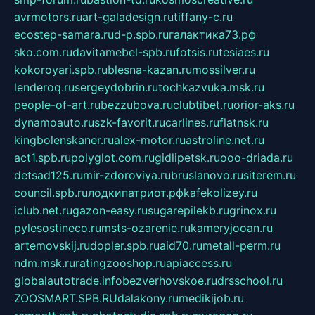
avrmotors.ru
art-galadesign.ru
tiffany-c.ru
ecostep-samara.ru
d-p.spb.ru
галактика73.рф
sko.com.ru
davitamebel-spb.ru
fotsis.ru
tesiaes.ru
kokoroyari.spb.ru
blesna-kazan.ru
mossilver.ru
lenderoq.ru
sergeydobrin.ru
tochkazvuka.msk.ru
people-of-art.ru
bezzubova.ru
clubtibet.ru
orior-aks.ru
dynamoauto.ru
szk-favorit.ru
carlines.ru
flatnsk.ru
kingbolenskaner.ru
alex-motor.ru
astroline.net.ru
act1.spb.ru
polyglot.com.ru
gidlipetsk.ru
ooo-driada.ru
detsad125.ru
mir-zdoroviya.ru
bruslanovo.ru
siterem.ru
council.spb.ru
лодкипатриот.рф
kafekolizey.ru
iclub.net.ru
gazon-easy.ru
sugarepilekb.ru
grinox.ru
pylesostineco.ru
msts-ozarenie.ru
kameryjooan.ru
artemovskij.ru
dopler.spb.ru
aid70.ru
metall-perm.ru
ndm.msk.ru
ratingzooshop.ru
apiaccess.ru
globalautotrade.info
bezverhovskoe.ru
drsschool.ru
ZOOSMART.SPB.RU
dalakony.ru
medikijob.ru