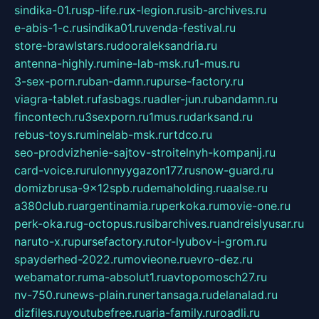
sindika-01.ru
sp-life.ru
x-legion.ru
sib-archives.ru
e-abis-1-c.ru
sindika01.ru
venda-festival.ru
store-brawlstars.ru
dooraleksandria.ru
antenna-highly.ru
mine-lab-msk.ru
1-mus.ru
3-sex-porn.ru
ban-damn.ru
purse-factory.ru
viagra-tablet.ru
fasbags.ru
adler-jun.ru
bandamn.ru
fincontech.ru
3sexporn.ru
1mus.ru
darksand.ru
rebus-toys.ru
minelab-msk.ru
rtdco.ru
seo-prodvizhenie-sajtov-stroitelnyh-kompanij.ru
card-voice.ru
rulonnyygazon177.ru
snow-guard.ru
domizbrusa-9x12spb.ru
demaholding.ru
aalse.ru
a380club.ru
argentinamia.ru
perkoka.ru
movie-one.ru
perk-oka.ru
g-octopus.ru
sibarchives.ru
andreislyusar.ru
naruto-x.ru
pursefactory.ru
tor-lyubov-i-grom.ru
spayderhed-2022.ru
movieone.ru
evro-dez.ru
webamator.ru
ma-absolut1.ru
avtopomosch27.ru
nv-750.ru
news-plain.ru
nertansaga.ru
delanalad.ru
dizfiles.ru
youtubefree.ru
aria-family.ru
roadli.ru