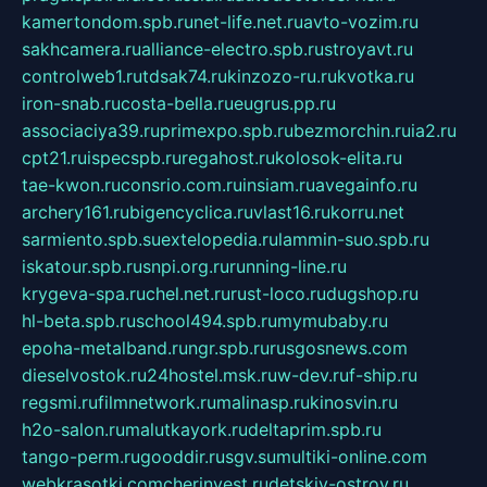
kamertondom.spb.ru
net-life.net.ru
avto-vozim.ru
sakhcamera.ru
alliance-electro.spb.ru
stroyavt.ru
controlweb1.ru
tdsak74.ru
kinzozo-ru.ru
kvotka.ru
iron-snab.ru
costa-bella.ru
eugrus.pp.ru
associaciya39.ru
primexpo.spb.ru
bezmorchin.ru
ia2.ru
cpt21.ru
ispecspb.ru
regahost.ru
kolosok-elita.ru
tae-kwon.ru
consrio.com.ru
insiam.ru
avegainfo.ru
archery161.ru
bigencyclica.ru
vlast16.ru
korru.net
sarmiento.spb.su
extelopedia.ru
lammin-suo.spb.ru
iskatour.spb.ru
snpi.org.ru
running-line.ru
krygeva-spa.ru
chel.net.ru
rust-loco.ru
dugshop.ru
hl-beta.spb.ru
school494.spb.ru
mymubaby.ru
epoha-metalband.ru
ngr.spb.ru
rusgosnews.com
dieselvostok.ru
24hostel.msk.ru
w-dev.ru
f-ship.ru
regsmi.ru
filmnetwork.ru
malinasp.ru
kinosvin.ru
h2o-salon.ru
malutkayork.ru
deltaprim.spb.ru
tango-perm.ru
gooddir.ru
sgv.su
multiki-online.com
webkrasotki.com
cherinvest.ru
detskiy-ostrov.ru