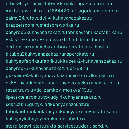
rebus-toys.ru
minelab-msk.ru
alabuga-cityhotel.ru
medsprawo-4-ka.ru
2864420.ru
blagodarenie-spb.ru
zajmy24.ru
tovudyi-4-kuhnyanazakaz.ru
brazzerscom.ru
medsprawo4ka.ru
xehyroo5kuhnyanazakaz.ru
fabrikayfabrikaefabrika.ru
vskrytie-zamkov-moskva-113.ru
biletnadom.ru
zed-online.ru
pimchax.ru
brazzers-hd.ru
z-host.ru
kitubeu2kuhnyanazakaz.ru
naperekate.ru
kuhnyaofabrikaufabrik.ru
kitubeu-2-kuhnyanazakaz.ru
xehyroo-5-kuhnyanazakaz.ru
cs-68.ru
guzywia-4-kuhnyanazakaz.ru
mir-tk.ru
vlknrussia.ru
cs68.ru
vladivostok-map.ru
video-seks.ru
bankaribi.ru
raszar.ru
vskrytie-zamkov-moskva113.ru
lipetsktelecom.ru
tovudyi4kuhnyanazakaz.ru
seksuzb.ru
guzywia4kuhnyanazakaz.ru
fabrikaofabrikaokuhny.ru
kuhnyaekuhnyaafabrika.ru
kuhnyaykuhnyayfabrika.ru
e-abis1c.ru
store-brawl-stars.ru
kts-services.ru
dark-sand.ru