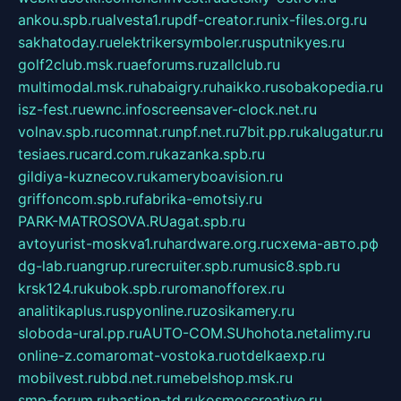
ankou.spb.ru
alvesta1.ru
pdf-creator.ru
nix-files.org.ru
sakhatoday.ru
elektrikersymboler.ru
sputnikyes.ru
golf2club.msk.ru
aeforums.ru
zallclub.ru
multimodal.msk.ru
habaigry.ru
haikko.ru
sobakopedia.ru
isz-fest.ru
ewnc.info
screensaver-clock.net.ru
volnav.spb.ru
comnat.ru
npf.net.ru
7bit.pp.ru
kalugatur.ru
tesiaes.ru
card.com.ru
kazanka.spb.ru
gildiya-kuznecov.ru
kameryboavision.ru
griffoncom.spb.ru
fabrika-emotsiy.ru
PARK-MATROSOVA.RU
agat.spb.ru
avtoyurist-moskva1.ru
hardware.org.ru
схема-авто.рф
dg-lab.ru
angrup.ru
recruiter.spb.ru
music8.spb.ru
krsk124.ru
kubok.spb.ru
romanofforex.ru
analitikaplus.ru
spyonline.ru
zosikamery.ru
sloboda-ural.pp.ru
AUTO-COM.SU
hohota.net
alimy.ru
online-z.com
aromat-vostoka.ru
otdelkaexp.ru
mobilvest.ru
bbd.net.ru
mebelshop.msk.ru
smp-forum.ru
bastion-td.ru
kosmoscreative.ru