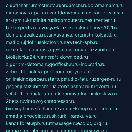
clubfisher.ru
remstirufa.ru
erdamchi.ru
doramamama.ru
muraviovka-park.ru
worldofwoman.ru
clean-dreams.ru
arkrym.ru
kristinita.ru
dircomputer.ru
healthenter.ru
textexperts.ru
pivnaya-kruzhka.ru
kinofilmy-2021.ru
demolalapaluza.ru
tanyavanya.ru
remstir-tolyatti.ru
msdip.ru
jdol.ru
sokolovr.ru
newtech-spb.ru
rezemkleim.ru
massage-tai.ru
seonub.ru
zvonitut.ru
biolisichka24.ru
mncraft-download.ru
algoritm-sistema.ru
godflesh.ru
ru-industria.ru
zebra-tlt.ru
okna-proficom.ru
erynok.ru
onlinekinospace.ru
startupstudio-fefu.ru
zarges-ru.ru
gegenjustizunrecht.ru
autobalashov.ru
utrovortu.ru
spiski-firm.ru
elara-m.ru
kinomusorka.ru
mkcslava.ru
2bets.ru
vintovoykompressor.ru
birminghamvsfulham.ru
sarmat-komp.ru
pioneeri.ru
amadis-chocolate.ru
shkurki-karakulya.ru
kanotiforet.spb.ru
tutmassage.ru
ecolog.org.ru
praga.spb.ru
falcorussia.ru
autodoctorservis.ru