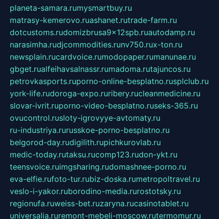
planeta-samara.ru
mysmartbuy.ru
matrasy-kemerovo.ru
ashanet.ru
trade-farm.ru
dotcustoms.ru
domizbrusa9x12spb.ru
autodamp.ru
narasimha.ru
djcommodities.ru
nv750.ru
x-ton.ru
newsplain.ru
cardvoice.ru
modopaper.ru
manunae.ru
gbget.ru
alfeihavsalnassr.ru
madoma.ru
tajuncos.ru
petrovkasports.ru
porno-online-besplatno.ru
splclub.ru
york-life.ru
doroga-expo.ru
ribery.ru
cleanmedicine.ru
slovar-ivrit.ru
porno-video-besplatno.ru
seks-365.ru
ovucontrol.ru
sloty-igrovyye-avtomaty.ru
ru-industriya.ru
russkoe-porno-besplatno.ru
belgorod-day.ru
digilith.ru
pichkurovlab.ru
medic-today.ru
taksu.ru
comp123.ru
don-ykt.ru
teensvoice.ru
imgsharing.ru
domashnee-porno.ru
eva-elfie.ru
foto-tur.ru
biz-doska.ru
metropoltravel.ru
veslo-i-yakor.ru
borodino-media.ru
rostotsky.ru
regionufa.ru
weiss-bet.ru
zaryna.ru
casinotablet.ru
universalia.ru
remont-mebeli-moscow.ru
termomur.ru