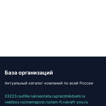
База организаций
Актуальный каталог компаний по всей России
03223.ru
ufille.ru
krasotata.ru
prazdnikdushi.ru
veetbox.ru
cinemapost.ru
ciam-fr.ru
kraft-you.ru