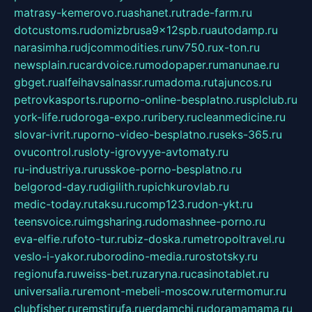
matrasy-kemerovo.ru
ashanet.ru
trade-farm.ru
dotcustoms.ru
domizbrusa9x12spb.ru
autodamp.ru
narasimha.ru
djcommodities.ru
nv750.ru
x-ton.ru
newsplain.ru
cardvoice.ru
modopaper.ru
manunae.ru
gbget.ru
alfeihavsalnassr.ru
madoma.ru
tajuncos.ru
petrovkasports.ru
porno-online-besplatno.ru
splclub.ru
york-life.ru
doroga-expo.ru
ribery.ru
cleanmedicine.ru
slovar-ivrit.ru
porno-video-besplatno.ru
seks-365.ru
ovucontrol.ru
sloty-igrovyye-avtomaty.ru
ru-industriya.ru
russkoe-porno-besplatno.ru
belgorod-day.ru
digilith.ru
pichkurovlab.ru
medic-today.ru
taksu.ru
comp123.ru
don-ykt.ru
teensvoice.ru
imgsharing.ru
domashnee-porno.ru
eva-elfie.ru
foto-tur.ru
biz-doska.ru
metropoltravel.ru
veslo-i-yakor.ru
borodino-media.ru
rostotsky.ru
regionufa.ru
weiss-bet.ru
zaryna.ru
casinotablet.ru
universalia.ru
remont-mebeli-moscow.ru
termomur.ru
clubfisher.ru
remstirufa.ru
erdamchi.ru
doramamama.ru