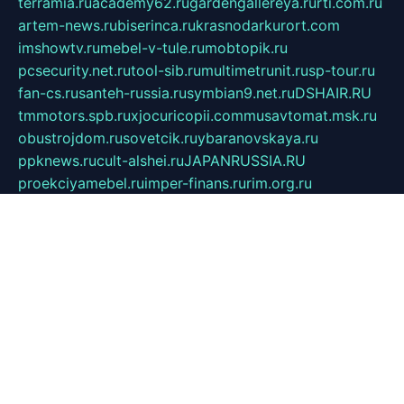
terramia.ru
academy62.ru
gardengallereya.ru
rti.com.ru
artem-news.ru
biserinca.ru
krasnodarkurort.com
imshowtv.ru
mebel-v-tule.ru
mobtopik.ru
pcsecurity.net.ru
tool-sib.ru
multimetrunit.ru
sp-tour.ru
fan-cs.ru
santeh-russia.ru
symbian9.net.ru
DSHAIR.RU
tmmotors.spb.ru
xjocuricopii.com
musavtomat.msk.ru
obustrojdom.ru
sovetcik.ru
ybaranovskaya.ru
ppknews.ru
cult-alshei.ru
JAPANRUSSIA.RU
proekciyamebel.ru
imper-finans.ru
rim.org.ru
glamourai.ru
brassminus.ru
zabor-pro.ru
ftn.pp.ru
dorogoe58.ru
laimengpacker.ru
kuzova-zapchasti.ru
sageerp.ru
taxodrom.ru
dsrazvitie.ru
hardcity.net.ru
ratinghomegames.ru
topservice25.ru
gubernyan.ru
gtglasslined.ru
ii4.ru
tssport.spb.ru
andorra24.com
blackwallstreet.ru
oboimos.ru
optim-doors.com.ru
ikuch.ru
nycr.org.ru
npa21.ru
vremya-ch.spb.ru
desert000.ru
ivtorgi.ru
ifiori.ru
catalog-statei.ru
dcv.org.ru
spetsmaster174.ru
ipkameryhiseeu.ru