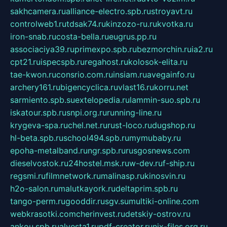
sakhcamera.ru
alliance-electro.spb.ru
stroyavt.ru
controlweb1.ru
tdsak74.ru
kinzozo-ru.ru
kvotka.ru
iron-snab.ru
costa-bella.ru
eugrus.pp.ru
associaciya39.ru
primexpo.spb.ru
bezmorchin.ru
ia2.ru
cpt21.ru
ispecspb.ru
regahost.ru
kolosok-elita.ru
tae-kwon.ru
consrio.com.ru
insiam.ru
avegainfo.ru
archery161.ru
bigencyclica.ru
vlast16.ru
korru.net
sarmiento.spb.su
extelopedia.ru
lammin-suo.spb.ru
iskatour.spb.ru
snpi.org.ru
running-line.ru
krygeva-spa.ru
chel.net.ru
rust-loco.ru
dugshop.ru
hl-beta.spb.ru
school494.spb.ru
mymubaby.ru
epoha-metalband.ru
ngr.spb.ru
rusgosnews.com
dieselvostok.ru
24hostel.msk.ru
w-dev.ru
f-ship.ru
regsmi.ru
filmnetwork.ru
malinasp.ru
kinosvin.ru
h2o-salon.ru
malutkayork.ru
deltaprim.spb.ru
tango-perm.ru
gooddir.ru
sgv.su
multiki-online.com
webkrasotki.com
cherinvest.ru
detskiy-ostrov.ru
ankou.spb.ru
alvesta1.ru
pdf-creator.ru
nix-files.org.ru