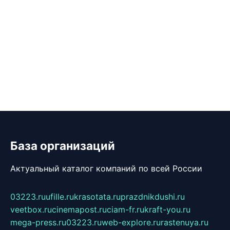
База организаций
Актуальный каталог компаний по всей России
03223.ru
ufille.ru
krasotata.ru
prazdnikdushi.ru
veetbox.ru
cinemapost.ru
ciam-fr.ru
kraft-you.ru
mega-press.ru
03223.ru
web-explore.ru
rastenuya.ru