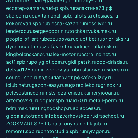
avrmotors.ru
art-galadesign.ru
tiffany-c.ru
ecostep-samara.ru
d-p.spb.ru
галактика73.рф
sko.com.ru
davitamebel-spb.ru
fotsis.ru
tesiaes.ru
kokoroyari.spb.ru
blesna-kazan.ru
mossilver.ru
lenderoq.ru
sergeydobrin.ru
tochkazvuka.msk.ru
people-of-art.ru
bezzubova.ru
clubtibet.ru
orior-aks.ru
dynamoauto.ru
szk-favorit.ru
carlines.ru
flatnsk.ru
kingbolenskaner.ru
alex-motor.ru
astroline.net.ru
act1.spb.ru
polyglot.com.ru
gidlipetsk.ru
ooo-driada.ru
detsad125.ru
mir-zdoroviya.ru
bruslanovo.ru
siterem.ru
council.spb.ru
лодкипатриот.рф
kafekolizey.ru
iclub.net.ru
gazon-easy.ru
sugarepilekb.ru
grinox.ru
pylesostineco.ru
msts-ozarenie.ru
kameryjooan.ru
artemovskij.ru
dopler.spb.ru
aid70.ru
metall-perm.ru
ndm.msk.ru
ratingzooshop.ru
apiaccess.ru
globalautotrade.info
bezverhovskoe.ru
drsschool.ru
ZOOSMART.SPB.RU
dalakony.ru
medikijob.ru
remontt.spb.ru
photostudia.spb.ru
myragon.ru