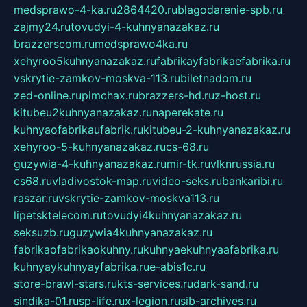
medsprawo-4-ka.ru
2864420.ru
blagodarenie-spb.ru
zajmy24.ru
tovudyi-4-kuhnyanazakaz.ru
brazzerscom.ru
medsprawo4ka.ru
xehyroo5kuhnyanazakaz.ru
fabrikayfabrikaefabrika.ru
vskrytie-zamkov-moskva-113.ru
biletnadom.ru
zed-online.ru
pimchax.ru
brazzers-hd.ru
z-host.ru
kitubeu2kuhnyanazakaz.ru
naperekate.ru
kuhnyaofabrikaufabrik.ru
kitubeu-2-kuhnyanazakaz.ru
xehyroo-5-kuhnyanazakaz.ru
cs-68.ru
guzywia-4-kuhnyanazakaz.ru
mir-tk.ru
vlknrussia.ru
cs68.ru
vladivostok-map.ru
video-seks.ru
bankaribi.ru
raszar.ru
vskrytie-zamkov-moskva113.ru
lipetsktelecom.ru
tovudyi4kuhnyanazakaz.ru
seksuzb.ru
guzywia4kuhnyanazakaz.ru
fabrikaofabrikaokuhny.ru
kuhnyaekuhnyaafabrika.ru
kuhnyaykuhnyayfabrika.ru
e-abis1c.ru
store-brawl-stars.ru
kts-services.ru
dark-sand.ru
sindika-01.ru
sp-life.ru
x-legion.ru
sib-archives.ru