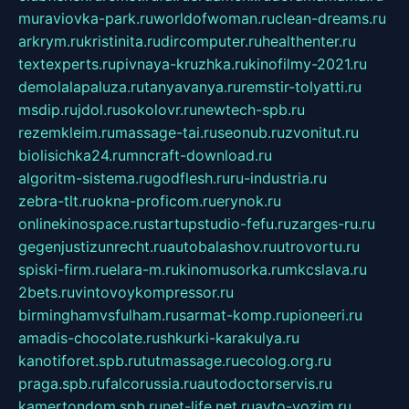
muraviovka-park.ru
worldofwoman.ru
clean-dreams.ru
arkrym.ru
kristinita.ru
dircomputer.ru
healthenter.ru
textexperts.ru
pivnaya-kruzhka.ru
kinofilmy-2021.ru
demolalapaluza.ru
tanyavanya.ru
remstir-tolyatti.ru
msdip.ru
jdol.ru
sokolovr.ru
newtech-spb.ru
rezemkleim.ru
massage-tai.ru
seonub.ru
zvonitut.ru
biolisichka24.ru
mncraft-download.ru
algoritm-sistema.ru
godflesh.ru
ru-industria.ru
zebra-tlt.ru
okna-proficom.ru
erynok.ru
onlinekinospace.ru
startupstudio-fefu.ru
zarges-ru.ru
gegenjustizunrecht.ru
autobalashov.ru
utrovortu.ru
spiski-firm.ru
elara-m.ru
kinomusorka.ru
mkcslava.ru
2bets.ru
vintovoykompressor.ru
birminghamvsfulham.ru
sarmat-komp.ru
pioneeri.ru
amadis-chocolate.ru
shkurki-karakulya.ru
kanotiforet.spb.ru
tutmassage.ru
ecolog.org.ru
praga.spb.ru
falcorussia.ru
autodoctorservis.ru
kamertondom.spb.ru
net-life.net.ru
avto-vozim.ru