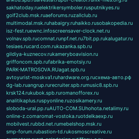
sakhatoday.ru
elektrikersymboler.ru
sputnikyes.ru
golf2club.msk.ru
aeforums.ru
zallclub.ru
multimodal.msk.ru
habaigry.ru
haikko.ru
sobakopedia.ru
isz-fest.ru
ewnc.info
screensaver-clock.net.ru
volnav.spb.ru
comnat.ru
npf.net.ru
7bit.pp.ru
kalugatur.ru
tesiaes.ru
card.com.ru
kazanka.spb.ru
gildiya-kuznecov.ru
kameryboavision.ru
griffoncom.spb.ru
fabrika-emotsiy.ru
PARK-MATROSOVA.RU
agat.spb.ru
avtoyurist-moskva1.ru
hardware.org.ru
схема-авто.рф
dg-lab.ru
angrup.ru
recruiter.spb.ru
music8.spb.ru
krsk124.ru
kubok.spb.ru
romanofforex.ru
analitikaplus.ru
spyonline.ru
zosikamery.ru
sloboda-ural.pp.ru
AUTO-COM.SU
hohota.net
alimy.ru
online-z.com
aromat-vostoka.ru
otdelkaexp.ru
mobilvest.ru
bbd.net.ru
mebelshop.msk.ru
smp-forum.ru
bastion-td.ru
kosmoscreative.ru