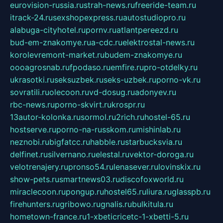
eurovision-russia.ru
strah-news.ru
freeride-team.ru
itrack-24.ru
sexshopexpress.ru
autostudiopro.ru
alabuga-cityhotel.ru
pornv.ru
atlantpereezd.ru
bud-em-znakomye.ru
a-cdc.ru
elektrostal-news.ru
korolevremont-market.ru
budem-znakomye.ru
oooagrosnab.ru
fpodaso.ru
emfire.ru
pro-otdelky.ru
ukrasotki.ru
seksuzbek.ru
seks-uzbek.ru
porno-vk.ru
sovratili.ru
olecoon.ru
vd-dosug.ru
adonyev.ru
rbc-news.ru
porno-skvirt.ru
krospr.ru
13autor-kolonka.ru
sormol.ru
2rich.ru
hostel-65.ru
hostserve.ru
porno-na-russkom.ru
mishinlab.ru
neznobi.ru
bigfatcc.ru
habble.ru
starbucksvia.ru
delfinet.ru
silvernano.ru
elestal.ru
vektor-doroga.ru
velotrenajery.ru
pronso54.ru
lenasever.ru
lovinskix.ru
show-pets.ru
smartnews03.ru
discofoxworld.ru
miraclecoon.ru
pongup.ru
hostel65.ru
liura.ru
glasspb.ru
firehunters.ru
gribowo.ru
gnalis.ru
bulkitula.ru
hometown-france.ru
1-xbeticricetc-1-xbetti-5.ru