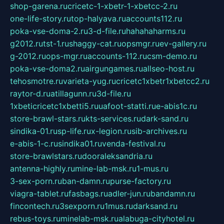
shop-garena.ru
cricetc-1-xbetr-1-xbetcc-2.ru
one-life-story.ru
top-halyava.ru
accounts112.ru
poka-vse-doma-2.ru
3-d-file.ru
hahahaharms.ru
g2012.ru
tst-1.ru
shaggy-cat.ru
opsmgr.ru
ev-gallery.ru
g-2012.ru
ops-mgr.ru
accounts-112.ru
csm-demo.ru
poka-vse-doma2.ru
airgungames.ru
allseo-host.ru
tehosmotre.ru
varieta-yug.ru
cricetc1xbetr1xbetcc2.ru
raytor-d.ru
atillagunn.ru
3d-file.ru
1xbeticricetc1xbetti5.ru
uafoot-statti.ru
e-abis1c.ru
store-brawl-stars.ru
kts-services.ru
dark-sand.ru
sindika-01.ru
sp-life.ru
x-legion.ru
sib-archives.ru
e-abis-1-c.ru
sindika01.ru
venda-festival.ru
store-brawlstars.ru
dooraleksandria.ru
antenna-highly.ru
mine-lab-msk.ru
1-mus.ru
3-sex-porn.ru
ban-damn.ru
purse-factory.ru
viagra-tablet.ru
fasbags.ru
adler-jun.ru
bandamn.ru
fincontech.ru
3sexporn.ru
1mus.ru
darksand.ru
rebus-toys.ru
minelab-msk.ru
alabuga-cityhotel.ru