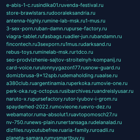
e-abis-1-c.ru
sindika01.ru
venda-festival.ru
store-brawlstars.ru
dooraleksandria.ru
antenna-highly.ru
mine-lab-msk.ru
1-mus.ru
3-sex-porn.ru
ban-damn.ru
purse-factory.ru
viagra-tablet.ru
fasbags.ru
adler-jun.ru
bandamn.ru
fincontech.ru
3sexporn.ru
1mus.ru
darksand.ru
rebus-toys.ru
minelab-msk.ru
rtdco.ru
seo-prodvizhenie-sajtov-stroitelnyh-kompanij.ru
card-voice.ru
rulonnyygazon177.ru
snow-guard.ru
domizbrusa-9x12spb.ru
demaholding.ru
aalse.ru
a380club.ru
argentinamia.ru
perkoka.ru
movie-one.ru
perk-oka.ru
g-octopus.ru
sibarchives.ru
andreislyusar.ru
naruto-x.ru
pursefactory.ru
tor-lyubov-i-grom.ru
spayderhed-2022.ru
movieone.ru
evro-dez.ru
webamator.ru
ma-absolut1.ru
avtopomosch27.ru
nv-750.ru
news-plain.ru
nertansaga.ru
delanalad.ru
dizfiles.ru
youtubefree.ru
aria-family.ru
roadli.ru
planeta-samara.ru
mysmartbuy.ru