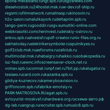
epoha-metalband.ru
ngr.spb.ru
rusgosnews.com
dieselvostok.ru
24hostel.msk.ru
w-dev.ru
f-ship.ru
regsmi.ru
filmnetwork.ru
malinasp.ru
kinosvin.ru
h2o-salon.ru
malutkayork.ru
deltaprim.spb.ru
tango-perm.ru
gooddir.ru
sgv.su
multiki-online.com
webkrasotki.com
cherinvest.ru
detskiy-ostrov.ru
ankou.spb.ru
alvesta1.ru
pdf-creator.ru
nix-files.org.ru
sakhatoday.ru
elektrikersymboler.ru
sputnikyes.ru
golf2club.msk.ru
aeforums.ru
zallclub.ru
multimodal.msk.ru
habaigry.ru
haikko.ru
sobakopedia.ru
isz-fest.ru
ewnc.info
screensaver-clock.net.ru
volnav.spb.ru
comnat.ru
npf.net.ru
7bit.pp.ru
kalugatur.ru
tesiaes.ru
card.com.ru
kazanka.spb.ru
gildiya-kuznecov.ru
kameryboavision.ru
griffoncom.spb.ru
fabrika-emotsiy.ru
PARK-MATROSOVA.RU
agat.spb.ru
avtoyurist-moskva1.ru
hardware.org.ru
схема-авто.рф
dg-lab.ru
angrup.ru
recruiter.spb.ru
music8.spb.ru