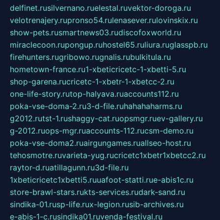
delfinet.ru
silvernano.ru
elestal.ru
vektor-doroga.ru
velotrenajery.ru
pronso54.ru
lenasever.ru
lovinskix.ru
show-pets.ru
smartnews03.ru
discofoxworld.ru
miraclecoon.ru
pongup.ru
hostel65.ru
liura.ru
glasspb.ru
firehunters.ru
gribowo.ru
gnalis.ru
bulkitula.ru
hometown-france.ru
1-xbeticricetc-1-xbetti-5.ru
shop-garena.ru
cricetc-1-xbetr-1-xbetcc-2.ru
one-life-story.ru
top-halyava.ru
accounts112.ru
poka-vse-doma-2.ru
3-d-file.ru
hahahaharms.ru
g2012.ru
tst-1.ru
shaggy-cat.ru
opsmgr.ru
ev-gallery.ru
g-2012.ru
ops-mgr.ru
accounts-112.ru
csm-demo.ru
poka-vse-doma2.ru
airgungames.ru
allseo-host.ru
tehosmotre.ru
varieta-yug.ru
cricetc1xbetr1xbetcc2.ru
raytor-d.ru
atillagunn.ru
3d-file.ru
1xbeticricetc1xbetti5.ru
uafoot-statti.ru
e-abis1c.ru
store-brawl-stars.ru
kts-services.ru
dark-sand.ru
sindika-01.ru
sp-life.ru
x-legion.ru
sib-archives.ru
e-abis-1-c.ru
sindika01.ru
venda-festival.ru