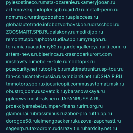
pylesostineco.ru
msts-ozarenie.ru
kameryjooan.ru
artemovskij.ru
dopler.spb.ru
aid70.ru
metall-perm.ru
ndm.msk.ru
ratingzooshop.ru
apiaccess.ru
globalautotrade.info
bezverhovskoe.ru
drsschool.ru
ZOOSMART.SPB.RU
dalakony.ru
medikijob.ru
remontt.spb.ru
photostudia.spb.ru
myragon.ru
terramia.ru
academy62.ru
gardengallereya.ru
rti.com.ru
artem-news.ru
biserinca.ru
krasnodarkurort.com
imshowtv.ru
mebel-v-tule.ru
mobtopik.ru
pcsecurity.net.ru
tool-sib.ru
multimetrunit.ru
sp-tour.ru
fan-cs.ru
santeh-russia.ru
symbian9.net.ru
DSHAIR.RU
tmmotors.spb.ru
xjocuricopii.com
musavtomat.msk.ru
obustrojdom.ru
sovetcik.ru
ybaranovskaya.ru
ppknews.ru
cult-alshei.ru
JAPANRUSSIA.RU
proekciyamebel.ru
imper-finans.ru
rim.org.ru
glamourai.ru
brassminus.ru
zabor-pro.ru
ftn.pp.ru
dorogoe58.ru
laimengpacker.ru
kuzova-zapchasti.ru
sageerp.ru
taxodrom.ru
dsrazvitie.ru
hardcity.net.ru