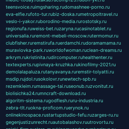
teensvoice.ru
imgsharing.ru
domashnee-porno.ru
eva-elfie.ru
foto-tur.ru
biz-doska.ru
metropoltravel.ru
veslo-i-yakor.ru
borodino-media.ru
rostotsky.ru
regionufa.ru
weiss-bet.ru
zaryna.ru
casinotablet.ru
universalia.ru
remont-mebeli-moscow.ru
termomur.ru
clubfisher.ru
remstirufa.ru
erdamchi.ru
doramamama.ru
muraviovka-park.ru
worldofwoman.ru
clean-dreams.ru
arkrym.ru
kristinita.ru
dircomputer.ru
healthenter.ru
textexperts.ru
pivnaya-kruzhka.ru
kinofilmy-2021.ru
demolalapaluza.ru
tanyavanya.ru
remstir-tolyatti.ru
msdip.ru
jdol.ru
sokolovr.ru
newtech-spb.ru
rezemkleim.ru
massage-tai.ru
seonub.ru
zvonitut.ru
biolisichka24.ru
mncraft-download.ru
algoritm-sistema.ru
godflesh.ru
ru-industria.ru
zebra-tlt.ru
okna-proficom.ru
erynok.ru
onlinekinospace.ru
startupstudio-fefu.ru
zarges-ru.ru
gegenjustizunrecht.ru
autobalashov.ru
utrovortu.ru