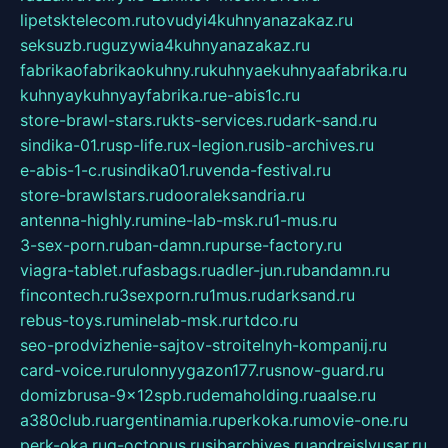
lipetsktelecom.ru
tovudyi4kuhnyanazakaz.ru
seksuzb.ru
guzywia4kuhnyanazakaz.ru
fabrikaofabrikaokuhny.ru
kuhnyaekuhnyaafabrika.ru
kuhnyaykuhnyayfabrika.ru
e-abis1c.ru
store-brawl-stars.ru
kts-services.ru
dark-sand.ru
sindika-01.ru
sp-life.ru
x-legion.ru
sib-archives.ru
e-abis-1-c.ru
sindika01.ru
venda-festival.ru
store-brawlstars.ru
dooraleksandria.ru
antenna-highly.ru
mine-lab-msk.ru
1-mus.ru
3-sex-porn.ru
ban-damn.ru
purse-factory.ru
viagra-tablet.ru
fasbags.ru
adler-jun.ru
bandamn.ru
fincontech.ru
3sexporn.ru
1mus.ru
darksand.ru
rebus-toys.ru
minelab-msk.ru
rtdco.ru
seo-prodvizhenie-sajtov-stroitelnyh-kompanij.ru
card-voice.ru
rulonnyygazon177.ru
snow-guard.ru
domizbrusa-9x12spb.ru
demaholding.ru
aalse.ru
a380club.ru
argentinamia.ru
perkoka.ru
movie-one.ru
perk-oka.ru
g-octopus.ru
sibarchives.ru
andreislyusar.ru