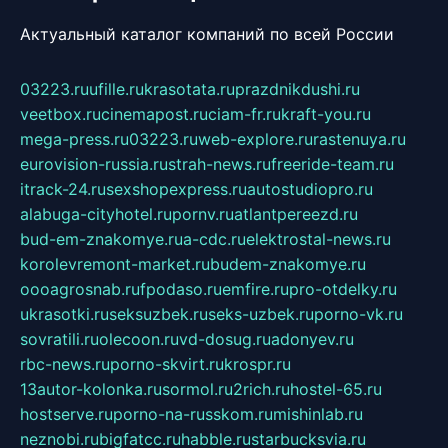
Актуальный каталог компаний по всей России
03223.ru
ufille.ru
krasotata.ru
prazdnikdushi.ru
veetbox.ru
cinemapost.ru
ciam-fr.ru
kraft-you.ru
mega-press.ru
03223.ru
web-explore.ru
rastenuya.ru
eurovision-russia.ru
strah-news.ru
freeride-team.ru
itrack-24.ru
sexshopexpress.ru
autostudiopro.ru
alabuga-cityhotel.ru
pornv.ru
atlantpereezd.ru
bud-em-znakomye.ru
a-cdc.ru
elektrostal-news.ru
korolevremont-market.ru
budem-znakomye.ru
oooagrosnab.ru
fpodaso.ru
emfire.ru
pro-otdelky.ru
ukrasotki.ru
seksuzbek.ru
seks-uzbek.ru
porno-vk.ru
sovratili.ru
olecoon.ru
vd-dosug.ru
adonyev.ru
rbc-news.ru
porno-skvirt.ru
krospr.ru
13autor-kolonka.ru
sormol.ru
2rich.ru
hostel-65.ru
hostserve.ru
porno-na-russkom.ru
mishinlab.ru
neznobi.ru
bigfatcc.ru
habble.ru
starbucksvia.ru