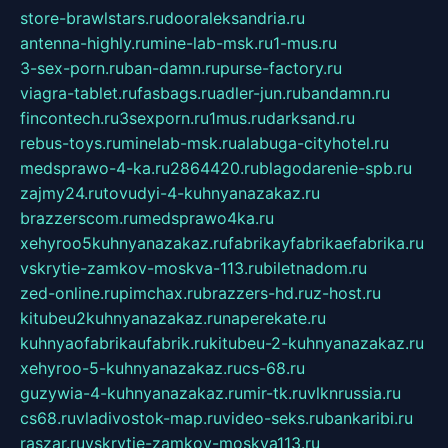
store-brawlstars.ru
dooraleksandria.ru
antenna-highly.ru
mine-lab-msk.ru
1-mus.ru
3-sex-porn.ru
ban-damn.ru
purse-factory.ru
viagra-tablet.ru
fasbags.ru
adler-jun.ru
bandamn.ru
fincontech.ru
3sexporn.ru
1mus.ru
darksand.ru
rebus-toys.ru
minelab-msk.ru
alabuga-cityhotel.ru
medsprawo-4-ka.ru
2864420.ru
blagodarenie-spb.ru
zajmy24.ru
tovudyi-4-kuhnyanazakaz.ru
brazzerscom.ru
medsprawo4ka.ru
xehyroo5kuhnyanazakaz.ru
fabrikayfabrikaefabrika.ru
vskrytie-zamkov-moskva-113.ru
biletnadom.ru
zed-online.ru
pimchax.ru
brazzers-hd.ru
z-host.ru
kitubeu2kuhnyanazakaz.ru
naperekate.ru
kuhnyaofabrikaufabrik.ru
kitubeu-2-kuhnyanazakaz.ru
xehyroo-5-kuhnyanazakaz.ru
cs-68.ru
guzywia-4-kuhnyanazakaz.ru
mir-tk.ru
vlknrussia.ru
cs68.ru
vladivostok-map.ru
video-seks.ru
bankaribi.ru
raszar.ru
vskrytie-zamkov-moskva113.ru