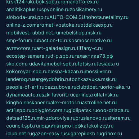
krsk124.ru
kubok.spb.ru
romanofforex.ru
analitikaplus.ru
spyonline.ru
zosikamery.ru
sloboda-ural.pp.ru
AUTO-COM.SU
hohota.net
alimy.ru
online-z.com
aromat-vostoka.ru
otdelkaexp.ru
mobilvest.ru
bbd.net.ru
mebelshop.msk.ru
smp-forum.ru
bastion-td.ru
kosmoscreative.ru
avrmotors.ru
art-galadesign.ru
tiffany-c.ru
ecostep-samara.ru
d-p.spb.ru
галактика73.рф
sko.com.ru
davitamebel-spb.ru
fotsis.ru
tesiaes.ru
kokoroyari.spb.ru
blesna-kazan.ru
mossilver.ru
lenderoq.ru
sergeydobrin.ru
tochkazvuka.msk.ru
people-of-art.ru
bezzubova.ru
clubtibet.ru
orior-aks.ru
dynamoauto.ru
szk-favorit.ru
carlines.ru
flatnsk.ru
kingbolenskaner.ru
alex-motor.ru
astroline.net.ru
act1.spb.ru
polyglot.com.ru
gidlipetsk.ru
ooo-driada.ru
detsad125.ru
mir-zdoroviya.ru
bruslanovo.ru
siterem.ru
council.spb.ru
лодкипатриот.рф
kafekolizey.ru
iclub.net.ru
gazon-easy.ru
sugarepilekb.ru
grinox.ru