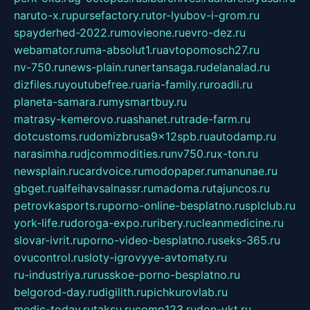
naruto-x.ru
pursefactory.ru
tor-lyubov-i-grom.ru
spayderhed-2022.ru
movieone.ru
evro-dez.ru
webamator.ru
ma-absolut1.ru
avtopomosch27.ru
nv-750.ru
news-plain.ru
nertansaga.ru
delanalad.ru
dizfiles.ru
youtubefree.ru
aria-family.ru
roadli.ru
planeta-samara.ru
mysmartbuy.ru
matrasy-kemerovo.ru
ashanet.ru
trade-farm.ru
dotcustoms.ru
domizbrusa9x12spb.ru
autodamp.ru
narasimha.ru
djcommodities.ru
nv750.ru
x-ton.ru
newsplain.ru
cardvoice.ru
modopaper.ru
manunae.ru
gbget.ru
alfeihavsalnassr.ru
madoma.ru
tajuncos.ru
petrovkasports.ru
porno-online-besplatno.ru
splclub.ru
york-life.ru
doroga-expo.ru
ribery.ru
cleanmedicine.ru
slovar-ivrit.ru
porno-video-besplatno.ru
seks-365.ru
ovucontrol.ru
sloty-igrovyye-avtomaty.ru
ru-industriya.ru
russkoe-porno-besplatno.ru
belgorod-day.ru
digilith.ru
pichkurovlab.ru
medic-today.ru
taksu.ru
comp123.ru
don-ykt.ru