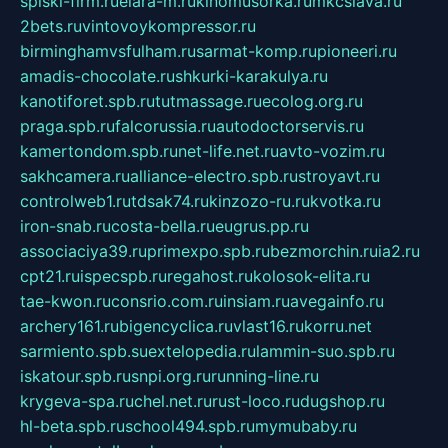
spiski-firm.ru
elara-m.ru
kinomusorka.ru
mkcslava.ru
2bets.ru
vintovoykompressor.ru
birminghamvsfulham.ru
sarmat-komp.ru
pioneeri.ru
amadis-chocolate.ru
shkurki-karakulya.ru
kanotiforet.spb.ru
tutmassage.ru
ecolog.org.ru
praga.spb.ru
falcorussia.ru
autodoctorservis.ru
kamertondom.spb.ru
net-life.net.ru
avto-vozim.ru
sakhcamera.ru
alliance-electro.spb.ru
stroyavt.ru
controlweb1.ru
tdsak74.ru
kinzozo-ru.ru
kvotka.ru
iron-snab.ru
costa-bella.ru
eugrus.pp.ru
associaciya39.ru
primexpo.spb.ru
bezmorchin.ru
ia2.ru
cpt21.ru
ispecspb.ru
regahost.ru
kolosok-elita.ru
tae-kwon.ru
consrio.com.ru
insiam.ru
avegainfo.ru
archery161.ru
bigencyclica.ru
vlast16.ru
korru.net
sarmiento.spb.su
extelopedia.ru
lammin-suo.spb.ru
iskatour.spb.ru
snpi.org.ru
running-line.ru
krygeva-spa.ru
chel.net.ru
rust-loco.ru
dugshop.ru
hl-beta.spb.ru
school494.spb.ru
mymubaby.ru