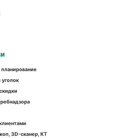
и
ми
 планирование
 уголок
скидки
требнадзора
 клиентами
оп, 3D-сканер, КТ