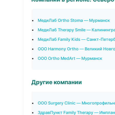
МедиЛаб Ortho Stoma — Мурманск
МедиЛаб Therapy Smile — Калинингр
МедиЛаб Family Kids — Санкт-Петер
ООО Harmony Ortho — Великий Новг
ООО Ortho MedArt — Мурманск
Другие компании
ООО Surgery Clinic — Многопрофильн
ЗдравПункт Family Therapy — Импла