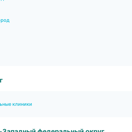
ород
г
ьные клиники
о-Западный федеральный округ