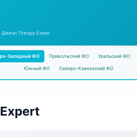
 Дентал Therapy Expert
ро-Западный ФО
Приволжский ФО
Уральский ФО
Южный ФО
Северо-Кавказский ФО
Expert