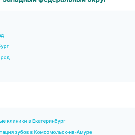
ад
бург
ород
ые клиники в Екатеринбург
нтация зубов в Комсомольск-на-Амуре