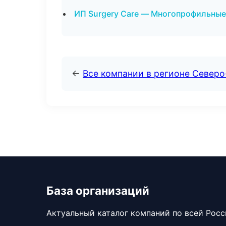
ИП Surgery Care — Многопрофильные
←
Все компании в регионе Север
База организаций
Актуальный каталог компаний по всей Рос