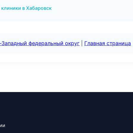
 клиники в Хабаровск
о-Западный федеральный округ
|
Главная страница
сии