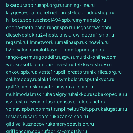
iskatour.spb.ru
snpi.org.ru
running-line.ru
krygeva-spa.ru
chel.net.ru
rust-loco.ru
dugshop.ru
hl-beta.spb.ru
school494.spb.ru
mymubaby.ru
epoha-metalband.ru
ngr.spb.ru
rusgosnews.com
dieselvostok.ru
24hostel.msk.ru
w-dev.ru
f-ship.ru
regsmi.ru
filmnetwork.ru
malinasp.ru
kinosvin.ru
h2o-salon.ru
malutkayork.ru
deltaprim.spb.ru
tango-perm.ru
gooddir.ru
sgv.su
multiki-online.com
webkrasotki.com
cherinvest.ru
detskiy-ostrov.ru
ankou.spb.ru
alvesta1.ru
pdf-creator.ru
nix-files.org.ru
sakhatoday.ru
elektrikersymboler.ru
sputnikyes.ru
golf2club.msk.ru
aeforums.ru
zallclub.ru
multimodal.msk.ru
habaigry.ru
haikko.ru
sobakopedia.ru
isz-fest.ru
ewnc.info
screensaver-clock.net.ru
volnav.spb.ru
comnat.ru
npf.net.ru
7bit.pp.ru
kalugatur.ru
tesiaes.ru
card.com.ru
kazanka.spb.ru
gildiya-kuznecov.ru
kameryboavision.ru
griffoncom.spb.ru
fabrika-emotsiy.ru