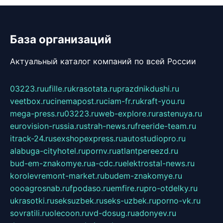
База организаций
Актуальный каталог компаний по всей России
03223.ru
ufille.ru
krasotata.ru
prazdnikdushi.ru
veetbox.ru
cinemapost.ru
ciam-fr.ru
kraft-you.ru
mega-press.ru
03223.ru
web-explore.ru
rastenuya.ru
eurovision-russia.ru
strah-news.ru
freeride-team.ru
itrack-24.ru
sexshopexpress.ru
autostudiopro.ru
alabuga-cityhotel.ru
pornv.ru
atlantpereezd.ru
bud-em-znakomye.ru
a-cdc.ru
elektrostal-news.ru
korolevremont-market.ru
budem-znakomye.ru
oooagrosnab.ru
fpodaso.ru
emfire.ru
pro-otdelky.ru
ukrasotki.ru
seksuzbek.ru
seks-uzbek.ru
porno-vk.ru
sovratili.ru
olecoon.ru
vd-dosug.ru
adonyev.ru