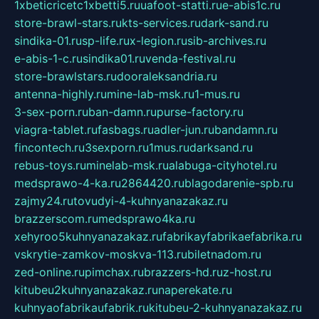
1xbeticricetc1xbetti5.ru
uafoot-statti.ru
e-abis1c.ru
store-brawl-stars.ru
kts-services.ru
dark-sand.ru
sindika-01.ru
sp-life.ru
x-legion.ru
sib-archives.ru
e-abis-1-c.ru
sindika01.ru
venda-festival.ru
store-brawlstars.ru
dooraleksandria.ru
antenna-highly.ru
mine-lab-msk.ru
1-mus.ru
3-sex-porn.ru
ban-damn.ru
purse-factory.ru
viagra-tablet.ru
fasbags.ru
adler-jun.ru
bandamn.ru
fincontech.ru
3sexporn.ru
1mus.ru
darksand.ru
rebus-toys.ru
minelab-msk.ru
alabuga-cityhotel.ru
medsprawo-4-ka.ru
2864420.ru
blagodarenie-spb.ru
zajmy24.ru
tovudyi-4-kuhnyanazakaz.ru
brazzerscom.ru
medsprawo4ka.ru
xehyroo5kuhnyanazakaz.ru
fabrikayfabrikaefabrika.ru
vskrytie-zamkov-moskva-113.ru
biletnadom.ru
zed-online.ru
pimchax.ru
brazzers-hd.ru
z-host.ru
kitubeu2kuhnyanazakaz.ru
naperekate.ru
kuhnyaofabrikaufabrik.ru
kitubeu-2-kuhnyanazakaz.ru