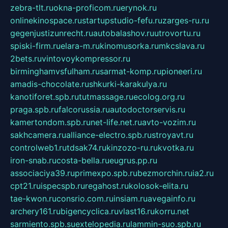
zebra-tlt.ru
okna-proficom.ru
erynok.ru
onlinekinospace.ru
startupstudio-fefu.ru
zarges-ru.ru
gegenjustizunrecht.ru
autobalashov.ru
utrovortu.ru
spiski-firm.ru
elara-m.ru
kinomusorka.ru
mkcslava.ru
2bets.ru
vintovoykompressor.ru
birminghamvsfulham.ru
sarmat-komp.ru
pioneeri.ru
amadis-chocolate.ru
shkurki-karakulya.ru
kanotiforet.spb.ru
tutmassage.ru
ecolog.org.ru
praga.spb.ru
falcorussia.ru
autodoctorservis.ru
kamertondom.spb.ru
net-life.net.ru
avto-vozim.ru
sakhcamera.ru
alliance-electro.spb.ru
stroyavt.ru
controlweb1.ru
tdsak74.ru
kinzozo-ru.ru
kvotka.ru
iron-snab.ru
costa-bella.ru
eugrus.pp.ru
associaciya39.ru
primexpo.spb.ru
bezmorchin.ru
ia2.ru
cpt21.ru
ispecspb.ru
regahost.ru
kolosok-elita.ru
tae-kwon.ru
consrio.com.ru
insiam.ru
avegainfo.ru
archery161.ru
bigencyclica.ru
vlast16.ru
korru.net
sarmiento.spb.su
extelopedia.ru
lammin-suo.spb.ru