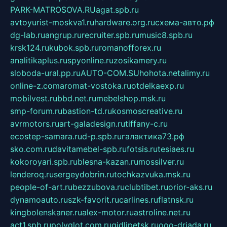
PARK-MATROSOVA.RU
agat.spb.ru
avtoyurist-moskva1.ru
hardware.org.ru
схема-авто.рф
dg-lab.ru
angrup.ru
recruiter.spb.ru
music8.spb.ru
krsk124.ru
kubok.spb.ru
romanofforex.ru
analitikaplus.ru
spyonline.ru
zosikamery.ru
sloboda-ural.pp.ru
AUTO-COM.SU
hohota.net
alimy.ru
online-z.com
aromat-vostoka.ru
otdelkaexp.ru
mobilvest.ru
bbd.net.ru
mebelshop.msk.ru
smp-forum.ru
bastion-td.ru
kosmoscreative.ru
avrmotors.ru
art-galadesign.ru
tiffany-c.ru
ecostep-samara.ru
d-p.spb.ru
галактика73.рф
sko.com.ru
davitamebel-spb.ru
fotsis.ru
tesiaes.ru
kokoroyari.spb.ru
blesna-kazan.ru
mossilver.ru
lenderoq.ru
sergeydobrin.ru
tochkazvuka.msk.ru
people-of-art.ru
bezzubova.ru
clubtibet.ru
orior-aks.ru
dynamoauto.ru
szk-favorit.ru
carlines.ru
flatnsk.ru
kingbolenskaner.ru
alex-motor.ru
astroline.net.ru
act1.spb.ru
polyglot.com.ru
gidlipetsk.ru
ooo-driada.ru