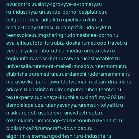
ovucontrol.ru
sloty-igrovyye-avtomaty.ru
ru-industriya.ru
russkoe-porno-besplatno.ru
belgorod-day.ru
digilith.ru
pichkurovlab.ru
medic-today.ru
taksu.ru
comp123.ru
don-ykt.ru
teensvoice.ru
imgsharing.ru
domashnee-porno.ru
eva-elfie.ru
foto-tur.ru
biz-doska.ru
metropoltravel.ru
veslo-i-yakor.ru
borodino-media.ru
rostotsky.ru
regionufa.ru
weiss-bet.ru
zaryna.ru
casinotablet.ru
universalia.ru
remont-mebeli-moscow.ru
termomur.ru
clubfisher.ru
remstirufa.ru
erdamchi.ru
doramamama.ru
muraviovka-park.ru
worldofwoman.ru
clean-dreams.ru
arkrym.ru
kristinita.ru
dircomputer.ru
healthenter.ru
textexperts.ru
pivnaya-kruzhka.ru
kinofilmy-2021.ru
demolalapaluza.ru
tanyavanya.ru
remstir-tolyatti.ru
msdip.ru
jdol.ru
sokolovr.ru
newtech-spb.ru
rezemkleim.ru
massage-tai.ru
seonub.ru
zvonitut.ru
biolisichka24.ru
mncraft-download.ru
algoritm-sistema.ru
godflesh.ru
ru-industria.ru