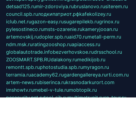
detsad125.ru
mir-zdoroviya.ru
bruslanovo.ru
siterem.ru
council.spb.ru
лодкипатриот.рф
kafekolizey.ru
iclub.net.ru
gazon-easy.ru
sugarepilekb.ru
grinox.ru
pylesostineco.ru
msts-ozarenie.ru
kameryjooan.ru
artemovskij.ru
dopler.spb.ru
aid70.ru
metall-perm.ru
ndm.msk.ru
ratingzooshop.ru
apiaccess.ru
globalautotrade.info
bezverhovskoe.ru
drsschool.ru
ZOOSMART.SPB.RU
dalakony.ru
medikijob.ru
remontt.spb.ru
photostudia.spb.ru
myragon.ru
terramia.ru
academy62.ru
gardengallereya.ru
rti.com.ru
artem-news.ru
biserinca.ru
krasnodarkurort.com
imshowtv.ru
mebel-v-tule.ru
mobtopik.ru
pcsecurity.net.ru
tool-sib.ru
multimetrunit.ru
sp-tour.ru
fan-cs.ru
santeh-russia.ru
symbian9.net.ru
DSHAIR.RU
tmmotors.spb.ru
xjocuricopii.com
musavtomat.msk.ru
obustrojdom.ru
sovetcik.ru
ybaranovskaya.ru
ppknews.ru
cult-alshei.ru
JAPANRUSSIA.RU
proekciyamebel.ru
imper-finans.ru
rim.org.ru