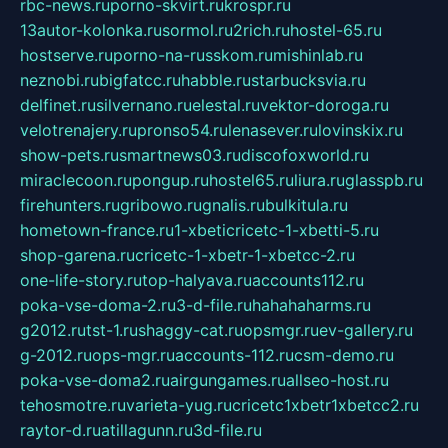
rbc-news.ru
porno-skvirt.ru
krospr.ru
13autor-kolonka.ru
sormol.ru
2rich.ru
hostel-65.ru
hostserve.ru
porno-na-russkom.ru
mishinlab.ru
neznobi.ru
bigfatcc.ru
habble.ru
starbucksvia.ru
delfinet.ru
silvernano.ru
elestal.ru
vektor-doroga.ru
velotrenajery.ru
pronso54.ru
lenasever.ru
lovinskix.ru
show-pets.ru
smartnews03.ru
discofoxworld.ru
miraclecoon.ru
pongup.ru
hostel65.ru
liura.ru
glasspb.ru
firehunters.ru
gribowo.ru
gnalis.ru
bulkitula.ru
hometown-france.ru
1-xbeticricetc-1-xbetti-5.ru
shop-garena.ru
cricetc-1-xbetr-1-xbetcc-2.ru
one-life-story.ru
top-halyava.ru
accounts112.ru
poka-vse-doma-2.ru
3-d-file.ru
hahahaharms.ru
g2012.ru
tst-1.ru
shaggy-cat.ru
opsmgr.ru
ev-gallery.ru
g-2012.ru
ops-mgr.ru
accounts-112.ru
csm-demo.ru
poka-vse-doma2.ru
airgungames.ru
allseo-host.ru
tehosmotre.ru
varieta-yug.ru
cricetc1xbetr1xbetcc2.ru
raytor-d.ru
atillagunn.ru
3d-file.ru