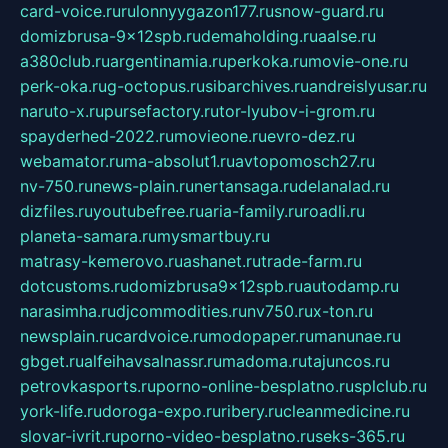
card-voice.ru
rulonnyygazon177.ru
snow-guard.ru
domizbrusa-9x12spb.ru
demaholding.ru
aalse.ru
a380club.ru
argentinamia.ru
perkoka.ru
movie-one.ru
perk-oka.ru
g-octopus.ru
sibarchives.ru
andreislyusar.ru
naruto-x.ru
pursefactory.ru
tor-lyubov-i-grom.ru
spayderhed-2022.ru
movieone.ru
evro-dez.ru
webamator.ru
ma-absolut1.ru
avtopomosch27.ru
nv-750.ru
news-plain.ru
nertansaga.ru
delanalad.ru
dizfiles.ru
youtubefree.ru
aria-family.ru
roadli.ru
planeta-samara.ru
mysmartbuy.ru
matrasy-kemerovo.ru
ashanet.ru
trade-farm.ru
dotcustoms.ru
domizbrusa9x12spb.ru
autodamp.ru
narasimha.ru
djcommodities.ru
nv750.ru
x-ton.ru
newsplain.ru
cardvoice.ru
modopaper.ru
manunae.ru
gbget.ru
alfeihavsalnassr.ru
madoma.ru
tajuncos.ru
petrovkasports.ru
porno-online-besplatno.ru
splclub.ru
york-life.ru
doroga-expo.ru
ribery.ru
cleanmedicine.ru
slovar-ivrit.ru
porno-video-besplatno.ru
seks-365.ru