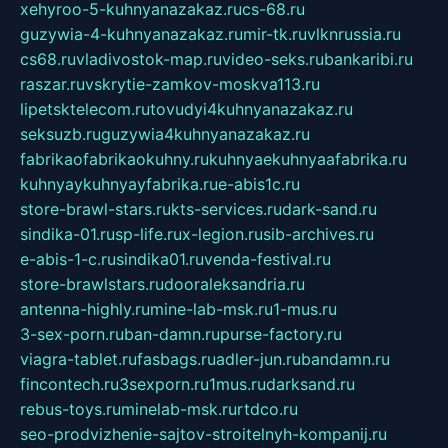
xehyroo-5-kuhnyanazakaz.ru
cs-68.ru
guzywia-4-kuhnyanazakaz.ru
mir-tk.ru
vlknrussia.ru
cs68.ru
vladivostok-map.ru
video-seks.ru
bankaribi.ru
raszar.ru
vskrytie-zamkov-moskva113.ru
lipetsktelecom.ru
tovudyi4kuhnyanazakaz.ru
seksuzb.ru
guzywia4kuhnyanazakaz.ru
fabrikaofabrikaokuhny.ru
kuhnyaekuhnyaafabrika.ru
kuhnyaykuhnyayfabrika.ru
e-abis1c.ru
store-brawl-stars.ru
kts-services.ru
dark-sand.ru
sindika-01.ru
sp-life.ru
x-legion.ru
sib-archives.ru
e-abis-1-c.ru
sindika01.ru
venda-festival.ru
store-brawlstars.ru
dooraleksandria.ru
antenna-highly.ru
mine-lab-msk.ru
1-mus.ru
3-sex-porn.ru
ban-damn.ru
purse-factory.ru
viagra-tablet.ru
fasbags.ru
adler-jun.ru
bandamn.ru
fincontech.ru
3sexporn.ru
1mus.ru
darksand.ru
rebus-toys.ru
minelab-msk.ru
rtdco.ru
seo-prodvizhenie-sajtov-stroitelnyh-kompanij.ru