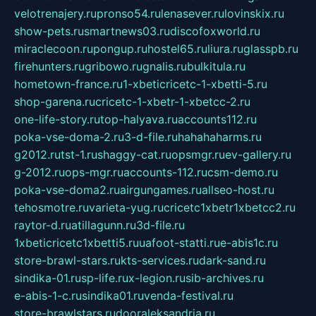
velotrenajery.ru
pronso54.ru
lenasever.ru
lovinskix.ru
show-pets.ru
smartnews03.ru
discofoxworld.ru
miraclecoon.ru
pongup.ru
hostel65.ru
liura.ru
glasspb.ru
firehunters.ru
gribowo.ru
gnalis.ru
bulkitula.ru
hometown-france.ru
1-xbeticricetc-1-xbetti-5.ru
shop-garena.ru
cricetc-1-xbetr-1-xbetcc-2.ru
one-life-story.ru
top-halyava.ru
accounts112.ru
poka-vse-doma-2.ru
3-d-file.ru
hahahaharms.ru
g2012.ru
tst-1.ru
shaggy-cat.ru
opsmgr.ru
ev-gallery.ru
g-2012.ru
ops-mgr.ru
accounts-112.ru
csm-demo.ru
poka-vse-doma2.ru
airgungames.ru
allseo-host.ru
tehosmotre.ru
varieta-yug.ru
cricetc1xbetr1xbetcc2.ru
raytor-d.ru
atillagunn.ru
3d-file.ru
1xbeticricetc1xbetti5.ru
uafoot-statti.ru
e-abis1c.ru
store-brawl-stars.ru
kts-services.ru
dark-sand.ru
sindika-01.ru
sp-life.ru
x-legion.ru
sib-archives.ru
e-abis-1-c.ru
sindika01.ru
venda-festival.ru
store-brawlstars.ru
dooraleksandria.ru