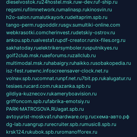
dieselvostok.ru
24hostel.msk.ru
w-dev.ru
f-ship.ru
regsmi.ru
filmnetwork.ru
malinasp.ru
kinosvin.ru
h2o-salon.ru
malutkayork.ru
deltaprim.spb.ru
tango-perm.ru
gooddir.ru
sgv.su
multiki-online.com
webkrasotki.com
cherinvest.ru
detskiy-ostrov.ru
ankou.spb.ru
alvesta1.ru
pdf-creator.ru
nix-files.org.ru
sakhatoday.ru
elektrikersymboler.ru
sputnikyes.ru
golf2club.msk.ru
aeforums.ru
zallclub.ru
multimodal.msk.ru
habaigry.ru
haikko.ru
sobakopedia.ru
isz-fest.ru
ewnc.info
screensaver-clock.net.ru
volnav.spb.ru
comnat.ru
npf.net.ru
7bit.pp.ru
kalugatur.ru
tesiaes.ru
card.com.ru
kazanka.spb.ru
gildiya-kuznecov.ru
kameryboavision.ru
griffoncom.spb.ru
fabrika-emotsiy.ru
PARK-MATROSOVA.RU
agat.spb.ru
avtoyurist-moskva1.ru
hardware.org.ru
схема-авто.рф
dg-lab.ru
angrup.ru
recruiter.spb.ru
music8.spb.ru
krsk124.ru
kubok.spb.ru
romanofforex.ru