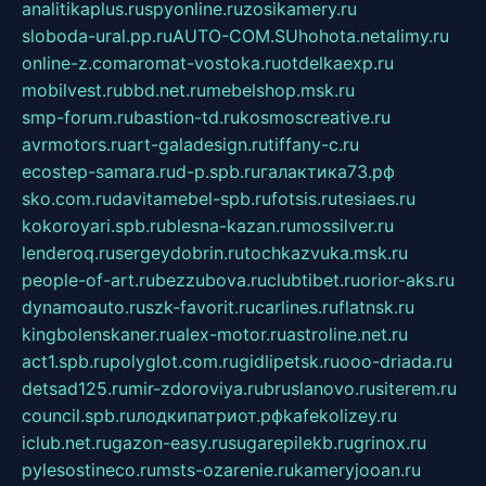
analitikaplus.ru
spyonline.ru
zosikamery.ru
sloboda-ural.pp.ru
AUTO-COM.SU
hohota.net
alimy.ru
online-z.com
aromat-vostoka.ru
otdelkaexp.ru
mobilvest.ru
bbd.net.ru
mebelshop.msk.ru
smp-forum.ru
bastion-td.ru
kosmoscreative.ru
avrmotors.ru
art-galadesign.ru
tiffany-c.ru
ecostep-samara.ru
d-p.spb.ru
галактика73.рф
sko.com.ru
davitamebel-spb.ru
fotsis.ru
tesiaes.ru
kokoroyari.spb.ru
blesna-kazan.ru
mossilver.ru
lenderoq.ru
sergeydobrin.ru
tochkazvuka.msk.ru
people-of-art.ru
bezzubova.ru
clubtibet.ru
orior-aks.ru
dynamoauto.ru
szk-favorit.ru
carlines.ru
flatnsk.ru
kingbolenskaner.ru
alex-motor.ru
astroline.net.ru
act1.spb.ru
polyglot.com.ru
gidlipetsk.ru
ooo-driada.ru
detsad125.ru
mir-zdoroviya.ru
bruslanovo.ru
siterem.ru
council.spb.ru
лодкипатриот.рф
kafekolizey.ru
iclub.net.ru
gazon-easy.ru
sugarepilekb.ru
grinox.ru
pylesostineco.ru
msts-ozarenie.ru
kameryjooan.ru