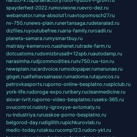
spayderhed-2022.ru
movieone.ru
evro-dez.ru
webamator.ru
ma-absolut1.ru
avtopomosch27.ru
nv-750.ru
news-plain.ru
nertansaga.ru
delanalad.ru
dizfiles.ru
youtubefree.ru
aria-family.ru
roadli.ru
planeta-samara.ru
mysmartbuy.ru
matrasy-kemerovo.ru
ashanet.ru
trade-farm.ru
dotcustoms.ru
domizbrusa9x12spb.ru
autodamp.ru
narasimha.ru
djcommodities.ru
nv750.ru
x-ton.ru
newsplain.ru
cardvoice.ru
modopaper.ru
manunae.ru
gbget.ru
alfeihavsalnassr.ru
madoma.ru
tajuncos.ru
petrovkasports.ru
porno-online-besplatno.ru
splclub.ru
york-life.ru
doroga-expo.ru
ribery.ru
cleanmedicine.ru
slovar-ivrit.ru
porno-video-besplatno.ru
seks-365.ru
ovucontrol.ru
sloty-igrovyye-avtomaty.ru
ru-industriya.ru
russkoe-porno-besplatno.ru
belgorod-day.ru
digilith.ru
pichkurovlab.ru
medic-today.ru
taksu.ru
comp123.ru
don-ykt.ru