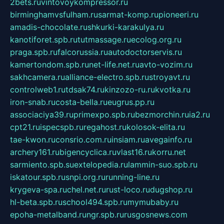
2bets.ru
vintovoykompressor.ru
birminghamvsfulham.ru
sarmat-komp.ru
pioneeri.ru
amadis-chocolate.ru
shkurki-karakulya.ru
kanotiforet.spb.ru
tutmassage.ru
ecolog.org.ru
praga.spb.ru
falcorussia.ru
autodoctorservis.ru
kamertondom.spb.ru
net-life.net.ru
avto-vozim.ru
sakhcamera.ru
alliance-electro.spb.ru
stroyavt.ru
controlweb1.ru
tdsak74.ru
kinzozo-ru.ru
kvotka.ru
iron-snab.ru
costa-bella.ru
eugrus.pp.ru
associaciya39.ru
primexpo.spb.ru
bezmorchin.ru
ia2.ru
cpt21.ru
ispecspb.ru
regahost.ru
kolosok-elita.ru
tae-kwon.ru
consrio.com.ru
insiam.ru
avegainfo.ru
archery161.ru
bigencyclica.ru
vlast16.ru
korru.net
sarmiento.spb.su
extelopedia.ru
lammin-suo.spb.ru
iskatour.spb.ru
snpi.org.ru
running-line.ru
krygeva-spa.ru
chel.net.ru
rust-loco.ru
dugshop.ru
hl-beta.spb.ru
school494.spb.ru
mymubaby.ru
epoha-metalband.ru
ngr.spb.ru
rusgosnews.com