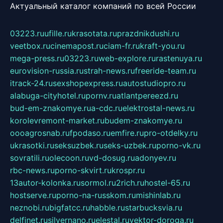
Актуальный каталог компаний по всей России
03223.ru
ufille.ru
krasotata.ru
prazdnikdushi.ru
veetbox.ru
cinemapost.ru
ciam-fr.ru
kraft-you.ru
mega-press.ru
03223.ru
web-explore.ru
rastenuya.ru
eurovision-russia.ru
strah-news.ru
freeride-team.ru
itrack-24.ru
sexshopexpress.ru
autostudiopro.ru
alabuga-cityhotel.ru
pornv.ru
atlantpereezd.ru
bud-em-znakomye.ru
a-cdc.ru
elektrostal-news.ru
korolevremont-market.ru
budem-znakomye.ru
oooagrosnab.ru
fpodaso.ru
emfire.ru
pro-otdelky.ru
ukrasotki.ru
seksuzbek.ru
seks-uzbek.ru
porno-vk.ru
sovratili.ru
olecoon.ru
vd-dosug.ru
adonyev.ru
rbc-news.ru
porno-skvirt.ru
krospr.ru
13autor-kolonka.ru
sormol.ru
2rich.ru
hostel-65.ru
hostserve.ru
porno-na-russkom.ru
mishinlab.ru
neznobi.ru
bigfatcc.ru
habble.ru
starbucksvia.ru
delfinet.ru
silvernano.ru
elestal.ru
vektor-doroga.ru