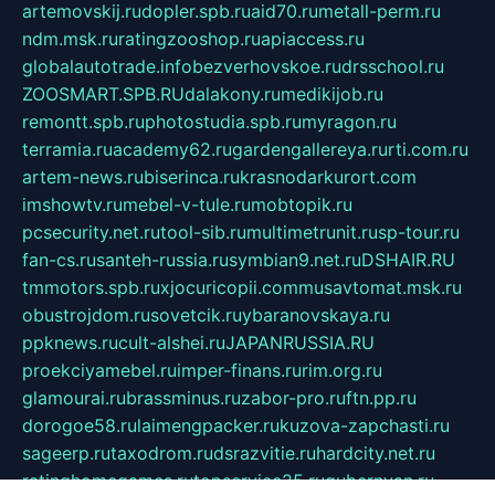
artemovskij.ru
dopler.spb.ru
aid70.ru
metall-perm.ru
ndm.msk.ru
ratingzooshop.ru
apiaccess.ru
globalautotrade.info
bezverhovskoe.ru
drsschool.ru
ZOOSMART.SPB.RU
dalakony.ru
medikijob.ru
remontt.spb.ru
photostudia.spb.ru
myragon.ru
terramia.ru
academy62.ru
gardengallereya.ru
rti.com.ru
artem-news.ru
biserinca.ru
krasnodarkurort.com
imshowtv.ru
mebel-v-tule.ru
mobtopik.ru
pcsecurity.net.ru
tool-sib.ru
multimetrunit.ru
sp-tour.ru
fan-cs.ru
santeh-russia.ru
symbian9.net.ru
DSHAIR.RU
tmmotors.spb.ru
xjocuricopii.com
musavtomat.msk.ru
obustrojdom.ru
sovetcik.ru
ybaranovskaya.ru
ppknews.ru
cult-alshei.ru
JAPANRUSSIA.RU
proekciyamebel.ru
imper-finans.ru
rim.org.ru
glamourai.ru
brassminus.ru
zabor-pro.ru
ftn.pp.ru
dorogoe58.ru
laimengpacker.ru
kuzova-zapchasti.ru
sageerp.ru
taxodrom.ru
dsrazvitie.ru
hardcity.net.ru
ratinghomegames.ru
topservice25.ru
gubernyan.ru