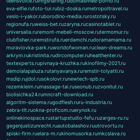
teensvoice.ru
imgsharing.ru
domashnee-porno.ru
eva-elfie.ru
foto-tur.ru
biz-doska.ru
metropoltravel.ru
veslo-i-yakor.ru
borodino-media.ru
rostotsky.ru
regionufa.ru
weiss-bet.ru
zaryna.ru
casinotablet.ru
universalia.ru
remont-mebeli-moscow.ru
termomur.ru
clubfisher.ru
remstirufa.ru
erdamchi.ru
doramamama.ru
muraviovka-park.ru
worldofwoman.ru
clean-dreams.ru
arkrym.ru
kristinita.ru
dircomputer.ru
healthenter.ru
textexperts.ru
pivnaya-kruzhka.ru
kinofilmy-2021.ru
demolalapaluza.ru
tanyavanya.ru
remstir-tolyatti.ru
msdip.ru
jdol.ru
sokolovr.ru
newtech-spb.ru
rezemkleim.ru
massage-tai.ru
seonub.ru
zvonitut.ru
biolisichka24.ru
mncraft-download.ru
algoritm-sistema.ru
godflesh.ru
ru-industria.ru
zebra-tlt.ru
okna-proficom.ru
erynok.ru
onlinekinospace.ru
startupstudio-fefu.ru
zarges-ru.ru
gegenjustizunrecht.ru
autobalashov.ru
utrovortu.ru
spiski-firm.ru
elara-m.ru
kinomusorka.ru
mkcslava.ru