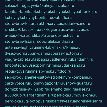
seksuzb.ru
guzywia4kuhnyanazakaz.ru
fabrikaofabrikaokuhny.ru
kuhnyaekuhnyaafabrika.ru
kuhnyaykuhnyayfabrika.ru
e-abis1c.ru
store-brawl-stars.ru
kts-services.ru
dark-sand.ru
sindika-01.ru
sp-life.ru
x-legion.ru
sib-archives.ru
e-abis-1-c.ru
sindika01.ru
venda-festival.ru
store-brawlstars.ru
dooraleksandria.ru
antenna-highly.ru
mine-lab-msk.ru
1-mus.ru
3-sex-porn.ru
ban-damn.ru
purse-factory.ru
viagra-tablet.ru
fasbags.ru
adler-jun.ru
bandamn.ru
fincontech.ru
3sexporn.ru
1mus.ru
darksand.ru
rebus-toys.ru
minelab-msk.ru
rtdco.ru
seo-prodvizhenie-sajtov-stroitelnyh-kompanij.ru
card-voice.ru
rulonnyygazon177.ru
snow-guard.ru
domizbrusa-9x12spb.ru
demaholding.ru
aalse.ru
a380club.ru
argentinamia.ru
perkoka.ru
movie-one.ru
perk-oka.ru
g-octopus.ru
sibarchives.ru
andreislyusar.ru
naruto-x.ru
pursefactory.ru
tor-lyubov-i-grom.ru