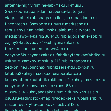
antenna-highly.ru
mine-lab-msk.ru
1-mus.ru
3-sex-porn.ru
ban-damn.ru
purse-factory.ru
viagra-tablet.ru
fasbags.ru
adler-jun.ru
bandamn.ru
fincontech.ru
3sexporn.ru
1mus.ru
darksand.ru
rebus-toys.ru
minelab-msk.ru
alabuga-cityhotel.ru
medsprawo-4-ka.ru
2864420.ru
blagodarenie-spb.ru
zajmy24.ru
tovudyi-4-kuhnyanazakaz.ru
brazzerscom.ru
medsprawo4ka.ru
xehyroo5kuhnyanazakaz.ru
fabrikayfabrikaefabrika.ru
vskrytie-zamkov-moskva-113.ru
biletnadom.ru
zed-online.ru
pimchax.ru
brazzers-hd.ru
z-host.ru
kitubeu2kuhnyanazakaz.ru
naperekate.ru
kuhnyaofabrikaufabrik.ru
kitubeu-2-kuhnyanazakaz.ru
xehyroo-5-kuhnyanazakaz.ru
cs-68.ru
guzywia-4-kuhnyanazakaz.ru
mir-tk.ru
vlknrussia.ru
cs68.ru
vladivostok-map.ru
video-seks.ru
bankaribi.ru
raszar.ru
vskrytie-zamkov-moskva113.ru
lipetsktelecom.ru
tovudyi4kuhnyanazakaz.ru