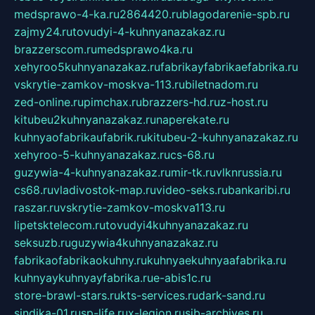
medsprawo-4-ka.ru
2864420.ru
blagodarenie-spb.ru
zajmy24.ru
tovudyi-4-kuhnyanazakaz.ru
brazzerscom.ru
medsprawo4ka.ru
xehyroo5kuhnyanazakaz.ru
fabrikayfabrikaefabrika.ru
vskrytie-zamkov-moskva-113.ru
biletnadom.ru
zed-online.ru
pimchax.ru
brazzers-hd.ru
z-host.ru
kitubeu2kuhnyanazakaz.ru
naperekate.ru
kuhnyaofabrikaufabrik.ru
kitubeu-2-kuhnyanazakaz.ru
xehyroo-5-kuhnyanazakaz.ru
cs-68.ru
guzywia-4-kuhnyanazakaz.ru
mir-tk.ru
vlknrussia.ru
cs68.ru
vladivostok-map.ru
video-seks.ru
bankaribi.ru
raszar.ru
vskrytie-zamkov-moskva113.ru
lipetsktelecom.ru
tovudyi4kuhnyanazakaz.ru
seksuzb.ru
guzywia4kuhnyanazakaz.ru
fabrikaofabrikaokuhny.ru
kuhnyaekuhnyaafabrika.ru
kuhnyaykuhnyayfabrika.ru
e-abis1c.ru
store-brawl-stars.ru
kts-services.ru
dark-sand.ru
sindika-01.ru
sp-life.ru
x-legion.ru
sib-archives.ru