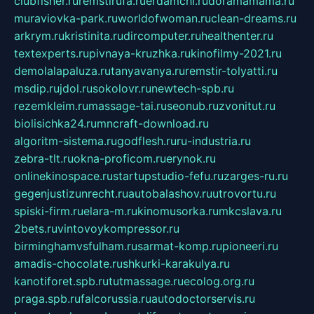
clubfisher.ru
remstirufa.ru
erdamchi.ru
doramamama.ru
muraviovka-park.ru
worldofwoman.ru
clean-dreams.ru
arkrym.ru
kristinita.ru
dircomputer.ru
healthenter.ru
textexperts.ru
pivnaya-kruzhka.ru
kinofilmy-2021.ru
demolalapaluza.ru
tanyavanya.ru
remstir-tolyatti.ru
msdip.ru
jdol.ru
sokolovr.ru
newtech-spb.ru
rezemkleim.ru
massage-tai.ru
seonub.ru
zvonitut.ru
biolisichka24.ru
mncraft-download.ru
algoritm-sistema.ru
godflesh.ru
ru-industria.ru
zebra-tlt.ru
okna-proficom.ru
erynok.ru
onlinekinospace.ru
startupstudio-fefu.ru
zarges-ru.ru
gegenjustizunrecht.ru
autobalashov.ru
utrovortu.ru
spiski-firm.ru
elara-m.ru
kinomusorka.ru
mkcslava.ru
2bets.ru
vintovoykompressor.ru
birminghamvsfulham.ru
sarmat-komp.ru
pioneeri.ru
amadis-chocolate.ru
shkurki-karakulya.ru
kanotiforet.spb.ru
tutmassage.ru
ecolog.org.ru
praga.spb.ru
falcorussia.ru
autodoctorservis.ru