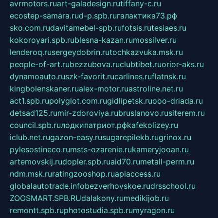
avrmotors.ru
art-galadesign.ru
tiffany-c.ru
ecostep-samara.ru
d-p.spb.ru
галактика73.рф
sko.com.ru
davitamebel-spb.ru
fotsis.ru
tesiaes.ru
kokoroyari.spb.ru
blesna-kazan.ru
mossilver.ru
lenderoq.ru
sergeydobrin.ru
tochkazvuka.msk.ru
people-of-art.ru
bezzubova.ru
clubtibet.ru
orior-aks.ru
dynamoauto.ru
szk-favorit.ru
carlines.ru
flatnsk.ru
kingbolenskaner.ru
alex-motor.ru
astroline.net.ru
act1.spb.ru
polyglot.com.ru
gidlipetsk.ru
ooo-driada.ru
detsad125.ru
mir-zdoroviya.ru
bruslanovo.ru
siterem.ru
council.spb.ru
лодкипатриот.рф
kafekolizey.ru
iclub.net.ru
gazon-easy.ru
sugarepilekb.ru
grinox.ru
pylesostineco.ru
msts-ozarenie.ru
kameryjooan.ru
artemovskij.ru
dopler.spb.ru
aid70.ru
metall-perm.ru
ndm.msk.ru
ratingzooshop.ru
apiaccess.ru
globalautotrade.info
bezverhovskoe.ru
drsschool.ru
ZOOSMART.SPB.RU
dalakony.ru
medikijob.ru
remontt.spb.ru
photostudia.spb.ru
myragon.ru