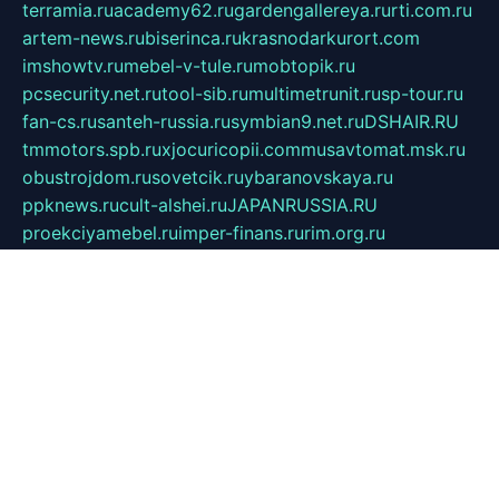
terramia.ru
academy62.ru
gardengallereya.ru
rti.com.ru
artem-news.ru
biserinca.ru
krasnodarkurort.com
imshowtv.ru
mebel-v-tule.ru
mobtopik.ru
pcsecurity.net.ru
tool-sib.ru
multimetrunit.ru
sp-tour.ru
fan-cs.ru
santeh-russia.ru
symbian9.net.ru
DSHAIR.RU
tmmotors.spb.ru
xjocuricopii.com
musavtomat.msk.ru
obustrojdom.ru
sovetcik.ru
ybaranovskaya.ru
ppknews.ru
cult-alshei.ru
JAPANRUSSIA.RU
proekciyamebel.ru
imper-finans.ru
rim.org.ru
glamourai.ru
brassminus.ru
zabor-pro.ru
ftn.pp.ru
dorogoe58.ru
laimengpacker.ru
kuzova-zapchasti.ru
sageerp.ru
taxodrom.ru
dsrazvitie.ru
hardcity.net.ru
ratinghomegames.ru
topservice25.ru
gubernyan.ru
gtglasslined.ru
ii4.ru
tssport.spb.ru
andorra24.com
blackwallstreet.ru
oboimos.ru
optim-doors.com.ru
ikuch.ru
nycr.org.ru
npa21.ru
vremya-ch.spb.ru
desert000.ru
ivtorgi.ru
ifiori.ru
catalog-statei.ru
dcv.org.ru
spetsmaster174.ru
ipkameryhiseeu.ru