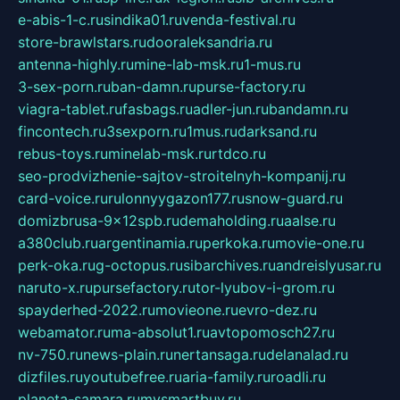
e-abis-1-c.ru
sindika01.ru
venda-festival.ru
store-brawlstars.ru
dooraleksandria.ru
antenna-highly.ru
mine-lab-msk.ru
1-mus.ru
3-sex-porn.ru
ban-damn.ru
purse-factory.ru
viagra-tablet.ru
fasbags.ru
adler-jun.ru
bandamn.ru
fincontech.ru
3sexporn.ru
1mus.ru
darksand.ru
rebus-toys.ru
minelab-msk.ru
rtdco.ru
seo-prodvizhenie-sajtov-stroitelnyh-kompanij.ru
card-voice.ru
rulonnyygazon177.ru
snow-guard.ru
domizbrusa-9x12spb.ru
demaholding.ru
aalse.ru
a380club.ru
argentinamia.ru
perkoka.ru
movie-one.ru
perk-oka.ru
g-octopus.ru
sibarchives.ru
andreislyusar.ru
naruto-x.ru
pursefactory.ru
tor-lyubov-i-grom.ru
spayderhed-2022.ru
movieone.ru
evro-dez.ru
webamator.ru
ma-absolut1.ru
avtopomosch27.ru
nv-750.ru
news-plain.ru
nertansaga.ru
delanalad.ru
dizfiles.ru
youtubefree.ru
aria-family.ru
roadli.ru
planeta-samara.ru
mysmartbuy.ru