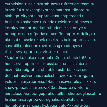
eurovision-russia.ru
strah-news.ru
freeride-team.ru
itrack-24.ru
sexshopexpress.ru
autostudiopro.ru
alabuga-cityhotel.ru
pornv.ru
atlantpereezd.ru
bud-em-znakomye.ru
a-cdc.ru
elektrostal-news.ru
korolevremont-market.ru
budem-znakomye.ru
oooagrosnab.ru
fpodaso.ru
emfire.ru
pro-otdelky.ru
ukrasotki.ru
seksuzbek.ru
seks-uzbek.ru
porno-vk.ru
sovratili.ru
olecoon.ru
vd-dosug.ru
adonyev.ru
rbc-news.ru
porno-skvirt.ru
krospr.ru
13autor-kolonka.ru
sormol.ru
2rich.ru
hostel-65.ru
hostserve.ru
porno-na-russkom.ru
mishinlab.ru
neznobi.ru
bigfatcc.ru
habble.ru
starbucksvia.ru
delfinet.ru
silvernano.ru
elestal.ru
vektor-doroga.ru
velotrenajery.ru
pronso54.ru
lenasever.ru
lovinskix.ru
show-pets.ru
smartnews03.ru
discofoxworld.ru
miraclecoon.ru
pongup.ru
hostel65.ru
liura.ru
glasspb.ru
firehunters.ru
gribowo.ru
gnalis.ru
bulkitula.ru
hometown-france.ru
1-xbeticricetc-1-xbetti-5.ru