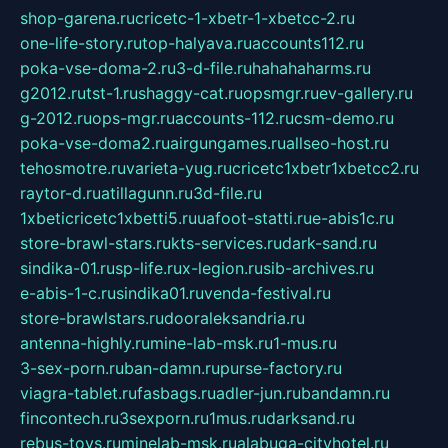
shop-garena.ru
cricetc-1-xbetr-1-xbetcc-2.ru
one-life-story.ru
top-halyava.ru
accounts112.ru
poka-vse-doma-2.ru
3-d-file.ru
hahahaharms.ru
g2012.ru
tst-1.ru
shaggy-cat.ru
opsmgr.ru
ev-gallery.ru
g-2012.ru
ops-mgr.ru
accounts-112.ru
csm-demo.ru
poka-vse-doma2.ru
airgungames.ru
allseo-host.ru
tehosmotre.ru
varieta-yug.ru
cricetc1xbetr1xbetcc2.ru
raytor-d.ru
atillagunn.ru
3d-file.ru
1xbeticricetc1xbetti5.ru
uafoot-statti.ru
e-abis1c.ru
store-brawl-stars.ru
kts-services.ru
dark-sand.ru
sindika-01.ru
sp-life.ru
x-legion.ru
sib-archives.ru
e-abis-1-c.ru
sindika01.ru
venda-festival.ru
store-brawlstars.ru
dooraleksandria.ru
antenna-highly.ru
mine-lab-msk.ru
1-mus.ru
3-sex-porn.ru
ban-damn.ru
purse-factory.ru
viagra-tablet.ru
fasbags.ru
adler-jun.ru
bandamn.ru
fincontech.ru
3sexporn.ru
1mus.ru
darksand.ru
rebus-toys.ru
minelab-msk.ru
alabuga-cityhotel.ru