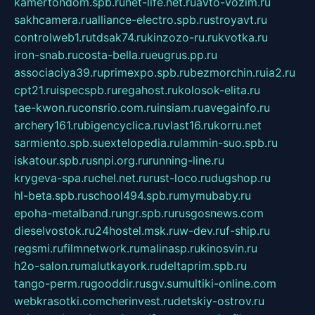
kamertondom.spb.ru
net-life.net.ru
avto-vozim.ru
sakhcamera.ru
alliance-electro.spb.ru
stroyavt.ru
controlweb1.ru
tdsak74.ru
kinzozo-ru.ru
kvotka.ru
iron-snab.ru
costa-bella.ru
eugrus.pp.ru
associaciya39.ru
primexpo.spb.ru
bezmorchin.ru
ia2.ru
cpt21.ru
ispecspb.ru
regahost.ru
kolosok-elita.ru
tae-kwon.ru
consrio.com.ru
insiam.ru
avegainfo.ru
archery161.ru
bigencyclica.ru
vlast16.ru
korru.net
sarmiento.spb.su
extelopedia.ru
lammin-suo.spb.ru
iskatour.spb.ru
snpi.org.ru
running-line.ru
krygeva-spa.ru
chel.net.ru
rust-loco.ru
dugshop.ru
hl-beta.spb.ru
school494.spb.ru
mymubaby.ru
epoha-metalband.ru
ngr.spb.ru
rusgosnews.com
dieselvostok.ru
24hostel.msk.ru
w-dev.ru
f-ship.ru
regsmi.ru
filmnetwork.ru
malinasp.ru
kinosvin.ru
h2o-salon.ru
malutkayork.ru
deltaprim.spb.ru
tango-perm.ru
gooddir.ru
sgv.su
multiki-online.com
webkrasotki.com
cherinvest.ru
detskiy-ostrov.ru