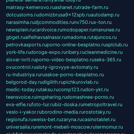
matrasy-kemerovo.ru
ashanet.ru
trade-farm.ru
dotcustoms.ru
domizbrusa9x12spb.ru
autodamp.ru
narasimha.ru
djcommodities.ru
nv750.ru
x-ton.ru
newsplain.ru
cardvoice.ru
modopaper.ru
manunae.ru
gbget.ru
alfeihavsalnassr.ru
madoma.ru
tajuncos.ru
petrovkasports.ru
porno-online-besplatno.ru
splclub.ru
york-life.ru
doroga-expo.ru
ribery.ru
cleanmedicine.ru
slovar-ivrit.ru
porno-video-besplatno.ru
seks-365.ru
ovucontrol.ru
sloty-igrovyye-avtomaty.ru
ru-industriya.ru
russkoe-porno-besplatno.ru
belgorod-day.ru
digilith.ru
pichkurovlab.ru
medic-today.ru
taksu.ru
comp123.ru
don-ykt.ru
teensvoice.ru
imgsharing.ru
domashnee-porno.ru
eva-elfie.ru
foto-tur.ru
biz-doska.ru
metropoltravel.ru
veslo-i-yakor.ru
borodino-media.ru
rostotsky.ru
regionufa.ru
weiss-bet.ru
zaryna.ru
casinotablet.ru
universalia.ru
remont-mebeli-moscow.ru
termomur.ru