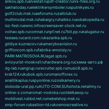
ankou.spb.ru
alvesta1.ru
pdf-creator.ru
nix-files.org.ru
sakhatoday.ru
elektrikersymboler.ru
sputnikyes.ru
golf2club.msk.ru
aeforums.ru
zallclub.ru
multimodal.msk.ru
habaigry.ru
haikko.ru
sobakopedia.ru
isz-fest.ru
ewnc.info
screensaver-clock.net.ru
volnav.spb.ru
comnat.ru
npf.net.ru
7bit.pp.ru
kalugatur.ru
tesiaes.ru
card.com.ru
kazanka.spb.ru
gildiya-kuznecov.ru
kameryboavision.ru
griffoncom.spb.ru
fabrika-emotsiy.ru
PARK-MATROSOVA.RU
agat.spb.ru
avtoyurist-moskva1.ru
hardware.org.ru
схема-авто.рф
dg-lab.ru
angrup.ru
recruiter.spb.ru
music8.spb.ru
krsk124.ru
kubok.spb.ru
romanofforex.ru
analitikaplus.ru
spyonline.ru
zosikamery.ru
sloboda-ural.pp.ru
AUTO-COM.SU
hohota.net
alimy.ru
online-z.com
aromat-vostoka.ru
otdelkaexp.ru
mobilvest.ru
bbd.net.ru
mebelshop.msk.ru
smp-forum.ru
bastion-td.ru
kosmoscreative.ru