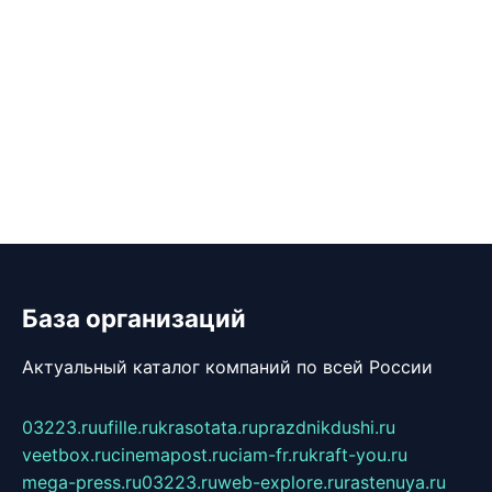
База организаций
Актуальный каталог компаний по всей России
03223.ru
ufille.ru
krasotata.ru
prazdnikdushi.ru
veetbox.ru
cinemapost.ru
ciam-fr.ru
kraft-you.ru
mega-press.ru
03223.ru
web-explore.ru
rastenuya.ru