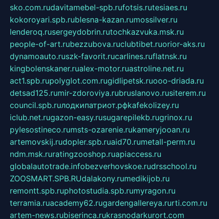
sko.com.ru
davitamebel-spb.ru
fotsis.ru
tesiaes.ru
kokoroyari.spb.ru
blesna-kazan.ru
mossilver.ru
lenderoq.ru
sergeydobrin.ru
tochkazvuka.msk.ru
people-of-art.ru
bezzubova.ru
clubtibet.ru
orior-aks.ru
dynamoauto.ru
szk-favorit.ru
carlines.ru
flatnsk.ru
kingbolenskaner.ru
alex-motor.ru
astroline.net.ru
act1.spb.ru
polyglot.com.ru
gidlipetsk.ru
ooo-driada.ru
detsad125.ru
mir-zdoroviya.ru
bruslanovo.ru
siterem.ru
council.spb.ru
лодкипатриот.рф
kafekolizey.ru
iclub.net.ru
gazon-easy.ru
sugarepilekb.ru
grinox.ru
pylesostineco.ru
msts-ozarenie.ru
kameryjooan.ru
artemovskij.ru
dopler.spb.ru
aid70.ru
metall-perm.ru
ndm.msk.ru
ratingzooshop.ru
apiaccess.ru
globalautotrade.info
bezverhovskoe.ru
drsschool.ru
ZOOSMART.SPB.RU
dalakony.ru
medikijob.ru
remontt.spb.ru
photostudia.spb.ru
myragon.ru
terramia.ru
academy62.ru
gardengallereya.ru
rti.com.ru
artem-news.ru
biserinca.ru
krasnodarkurort.com