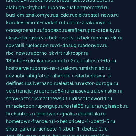
alabuga-cityhotel.ru
pornv.ru
atlantpereezd.ru
bud-em-znakomye.ru
a-cdc.ru
elektrostal-news.ru
korolevremont-market.ru
budem-znakomye.ru
oooagrosnab.ru
fpodaso.ru
emfire.ru
pro-otdelky.ru
ukrasotki.ru
seksuzbek.ru
seks-uzbek.ru
porno-vk.ru
sovratili.ru
olecoon.ru
vd-dosug.ru
adonyev.ru
rbc-news.ru
porno-skvirt.ru
krospr.ru
13autor-kolonka.ru
sormol.ru
2rich.ru
hostel-65.ru
hostserve.ru
porno-na-russkom.ru
mishinlab.ru
neznobi.ru
bigfatcc.ru
habble.ru
starbucksvia.ru
delfinet.ru
silvernano.ru
elestal.ru
vektor-doroga.ru
velotrenajery.ru
pronso54.ru
lenasever.ru
lovinskix.ru
show-pets.ru
smartnews03.ru
discofoxworld.ru
miraclecoon.ru
pongup.ru
hostel65.ru
liura.ru
glasspb.ru
firehunters.ru
gribowo.ru
gnalis.ru
bulkitula.ru
hometown-france.ru
1-xbeticricetc-1-xbetti-5.ru
shop-garena.ru
cricetc-1-xbetr-1-xbetcc-2.ru