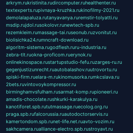
arkrym.ru
kristinita.ru
dircomputer.ru
healthenter.ru
textexperts.ru
pivnaya-kruzhka.ru
kinofilmy-2021.ru
demolalapaluza.ru
tanyavanya.ru
remstir-tolyatti.ru
msdip.ru
jdol.ru
sokolovr.ru
newtech-spb.ru
rezemkleim.ru
massage-tai.ru
seonub.ru
zvonitut.ru
biolisichka24.ru
mncraft-download.ru
algoritm-sistema.ru
godflesh.ru
ru-industria.ru
zebra-tlt.ru
okna-proficom.ru
erynok.ru
onlinekinospace.ru
startupstudio-fefu.ru
zarges-ru.ru
gegenjustizunrecht.ru
autobalashov.ru
utrovortu.ru
spiski-firm.ru
elara-m.ru
kinomusorka.ru
mkcslava.ru
2bets.ru
vintovoykompressor.ru
birminghamvsfulham.ru
sarmat-komp.ru
pioneeri.ru
amadis-chocolate.ru
shkurki-karakulya.ru
kanotiforet.spb.ru
tutmassage.ru
ecolog.org.ru
praga.spb.ru
falcorussia.ru
autodoctorservis.ru
kamertondom.spb.ru
net-life.net.ru
avto-vozim.ru
sakhcamera.ru
alliance-electro.spb.ru
stroyavt.ru