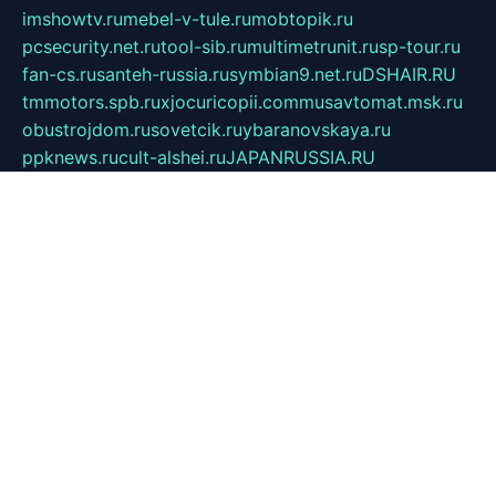
imshowtv.ru
mebel-v-tule.ru
mobtopik.ru
pcsecurity.net.ru
tool-sib.ru
multimetrunit.ru
sp-tour.ru
fan-cs.ru
santeh-russia.ru
symbian9.net.ru
DSHAIR.RU
tmmotors.spb.ru
xjocuricopii.com
musavtomat.msk.ru
obustrojdom.ru
sovetcik.ru
ybaranovskaya.ru
ppknews.ru
cult-alshei.ru
JAPANRUSSIA.RU
proekciyamebel.ru
imper-finans.ru
rim.org.ru
glamourai.ru
brassminus.ru
zabor-pro.ru
ftn.pp.ru
dorogoe58.ru
laimengpacker.ru
kuzova-zapchasti.ru
sageerp.ru
taxodrom.ru
dsrazvitie.ru
hardcity.net.ru
ratinghomegames.ru
topservice25.ru
gubernyan.ru
gtglasslined.ru
ii4.ru
tssport.spb.ru
andorra24.com
blackwallstreet.ru
oboimos.ru
optim-doors.com.ru
ikuch.ru
nycr.org.ru
npa21.ru
vremya-ch.spb.ru
desert000.ru
ivtorgi.ru
ifiori.ru
catalog-statei.ru
dcv.org.ru
spetsmaster174.ru
ipkameryhiseeu.ru
dum26.ru
ruspol.spb.ru
fr-opendp.ru
kam-solnyshko.ru
cheyenne-arapaho.ru
sevzapmetal.spb.ru