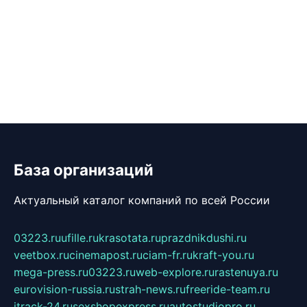
База организаций
Актуальный каталог компаний по всей России
03223.ru
ufille.ru
krasotata.ru
prazdnikdushi.ru
veetbox.ru
cinemapost.ru
ciam-fr.ru
kraft-you.ru
mega-press.ru
03223.ru
web-explore.ru
rastenuya.ru
eurovision-russia.ru
strah-news.ru
freeride-team.ru
itrack-24.ru
sexshopexpress.ru
autostudiopro.ru