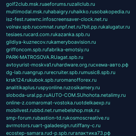
golf2club.msk.ru
aeforums.ru
zallclub.ru
multimodal.msk.ru
habaigry.ru
haikko.ru
sobakopedia.ru
isz-fest.ru
ewnc.info
screensaver-clock.net.ru
volnav.spb.ru
comnat.ru
npf.net.ru
7bit.pp.ru
kalugatur.ru
tesiaes.ru
card.com.ru
kazanka.spb.ru
gildiya-kuznecov.ru
kameryboavision.ru
griffoncom.spb.ru
fabrika-emotsiy.ru
PARK-MATROSOVA.RU
agat.spb.ru
avtoyurist-moskva1.ru
hardware.org.ru
схема-авто.рф
dg-lab.ru
angrup.ru
recruiter.spb.ru
music8.spb.ru
krsk124.ru
kubok.spb.ru
romanofforex.ru
analitikaplus.ru
spyonline.ru
zosikamery.ru
sloboda-ural.pp.ru
AUTO-COM.SU
hohota.net
alimy.ru
online-z.com
aromat-vostoka.ru
otdelkaexp.ru
mobilvest.ru
bbd.net.ru
mebelshop.msk.ru
smp-forum.ru
bastion-td.ru
kosmoscreative.ru
avrmotors.ru
art-galadesign.ru
tiffany-c.ru
ecostep-samara.ru
d-p.spb.ru
галактика73.рф