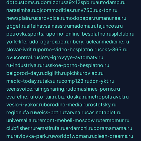
dotcustoms.ru
domizbrusa9x12spb.ru
autodamp.ru
narasimha.ru
djcommodities.ru
nv750.ru
x-ton.ru
newsplain.ru
cardvoice.ru
modopaper.ru
manunae.ru
gbget.ru
alfeihavsalnassr.ru
madoma.ru
tajuncos.ru
petrovkasports.ru
porno-online-besplatno.ru
splclub.ru
york-life.ru
doroga-expo.ru
ribery.ru
cleanmedicine.ru
slovar-ivrit.ru
porno-video-besplatno.ru
seks-365.ru
ovucontrol.ru
sloty-igrovyye-avtomaty.ru
ru-industriya.ru
russkoe-porno-besplatno.ru
belgorod-day.ru
digilith.ru
pichkurovlab.ru
medic-today.ru
taksu.ru
comp123.ru
don-ykt.ru
teensvoice.ru
imgsharing.ru
domashnee-porno.ru
eva-elfie.ru
foto-tur.ru
biz-doska.ru
metropoltravel.ru
veslo-i-yakor.ru
borodino-media.ru
rostotsky.ru
regionufa.ru
weiss-bet.ru
zaryna.ru
casinotablet.ru
universalia.ru
remont-mebeli-moscow.ru
termomur.ru
clubfisher.ru
remstirufa.ru
erdamchi.ru
doramamama.ru
muraviovka-park.ru
worldofwoman.ru
clean-dreams.ru