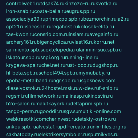
controlweb1.ru
tdsak74.ru
kinzozo-ru.ru
kvotka.ru
iron-snab.ru
costa-bella.ru
eugrus.pp.ru
associaciya39.ru
primexpo.spb.ru
bezmorchin.ru
ia2.ru
cpt21.ru
ispecspb.ru
regahost.ru
kolosok-elita.ru
tae-kwon.ru
consrio.com.ru
insiam.ru
avegainfo.ru
archery161.ru
bigencyclica.ru
vlast16.ru
korru.net
sarmiento.spb.su
extelopedia.ru
lammin-suo.spb.ru
iskatour.spb.ru
snpi.org.ru
running-line.ru
krygeva-spa.ru
chel.net.ru
rust-loco.ru
dugshop.ru
hl-beta.spb.ru
school494.spb.ru
mymubaby.ru
epoha-metalband.ru
ngr.spb.ru
rusgosnews.com
dieselvostok.ru
24hostel.msk.ru
w-dev.ru
f-ship.ru
regsmi.ru
filmnetwork.ru
malinasp.ru
kinosvin.ru
h2o-salon.ru
malutkayork.ru
deltaprim.spb.ru
tango-perm.ru
gooddir.ru
sgv.su
multiki-online.com
webkrasotki.com
cherinvest.ru
detskiy-ostrov.ru
ankou.spb.ru
alvesta1.ru
pdf-creator.ru
nix-files.org.ru
sakhatoday.ru
elektrikersymboler.ru
sputnikyes.ru