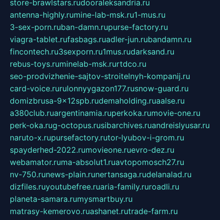
store-brawlstars.ru
dooraleksandria.ru
antenna-highly.ru
mine-lab-msk.ru
1-mus.ru
3-sex-porn.ru
ban-damn.ru
purse-factory.ru
viagra-tablet.ru
fasbags.ru
adler-jun.ru
bandamn.ru
fincontech.ru
3sexporn.ru
1mus.ru
darksand.ru
rebus-toys.ru
minelab-msk.ru
rtdco.ru
seo-prodvizhenie-sajtov-stroitelnyh-kompanij.ru
card-voice.ru
rulonnyygazon177.ru
snow-guard.ru
domizbrusa-9x12spb.ru
demaholding.ru
aalse.ru
a380club.ru
argentinamia.ru
perkoka.ru
movie-one.ru
perk-oka.ru
g-octopus.ru
sibarchives.ru
andreislyusar.ru
naruto-x.ru
pursefactory.ru
tor-lyubov-i-grom.ru
spayderhed-2022.ru
movieone.ru
evro-dez.ru
webamator.ru
ma-absolut1.ru
avtopomosch27.ru
nv-750.ru
news-plain.ru
nertansaga.ru
delanalad.ru
dizfiles.ru
youtubefree.ru
aria-family.ru
roadli.ru
planeta-samara.ru
mysmartbuy.ru
matrasy-kemerovo.ru
ashanet.ru
trade-farm.ru