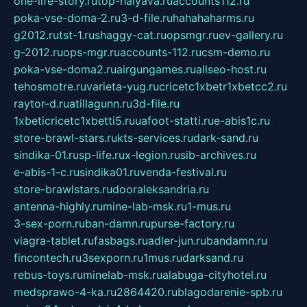
one-life-story.ru
top-halyava.ru
accounts112.ru
poka-vse-doma-2.ru
3-d-file.ru
hahahaharms.ru
g2012.ru
tst-1.ru
shaggy-cat.ru
opsmgr.ru
ev-gallery.ru
g-2012.ru
ops-mgr.ru
accounts-112.ru
csm-demo.ru
poka-vse-doma2.ru
airgungames.ru
allseo-host.ru
tehosmotre.ru
varieta-yug.ru
cricetc1xbetr1xbetcc2.ru
raytor-d.ru
atillagunn.ru
3d-file.ru
1xbeticricetc1xbetti5.ru
uafoot-statti.ru
e-abis1c.ru
store-brawl-stars.ru
kts-services.ru
dark-sand.ru
sindika-01.ru
sp-life.ru
x-legion.ru
sib-archives.ru
e-abis-1-c.ru
sindika01.ru
venda-festival.ru
store-brawlstars.ru
dooraleksandria.ru
antenna-highly.ru
mine-lab-msk.ru
1-mus.ru
3-sex-porn.ru
ban-damn.ru
purse-factory.ru
viagra-tablet.ru
fasbags.ru
adler-jun.ru
bandamn.ru
fincontech.ru
3sexporn.ru
1mus.ru
darksand.ru
rebus-toys.ru
minelab-msk.ru
alabuga-cityhotel.ru
medsprawo-4-ka.ru
2864420.ru
blagodarenie-spb.ru