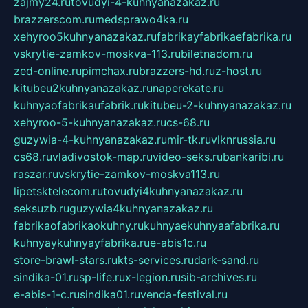
zajmy24.ru
tovudyi-4-kuhnyanazakaz.ru
brazzerscom.ru
medsprawo4ka.ru
xehyroo5kuhnyanazakaz.ru
fabrikayfabrikaefabrika.ru
vskrytie-zamkov-moskva-113.ru
biletnadom.ru
zed-online.ru
pimchax.ru
brazzers-hd.ru
z-host.ru
kitubeu2kuhnyanazakaz.ru
naperekate.ru
kuhnyaofabrikaufabrik.ru
kitubeu-2-kuhnyanazakaz.ru
xehyroo-5-kuhnyanazakaz.ru
cs-68.ru
guzywia-4-kuhnyanazakaz.ru
mir-tk.ru
vlknrussia.ru
cs68.ru
vladivostok-map.ru
video-seks.ru
bankaribi.ru
raszar.ru
vskrytie-zamkov-moskva113.ru
lipetsktelecom.ru
tovudyi4kuhnyanazakaz.ru
seksuzb.ru
guzywia4kuhnyanazakaz.ru
fabrikaofabrikaokuhny.ru
kuhnyaekuhnyaafabrika.ru
kuhnyaykuhnyayfabrika.ru
e-abis1c.ru
store-brawl-stars.ru
kts-services.ru
dark-sand.ru
sindika-01.ru
sp-life.ru
x-legion.ru
sib-archives.ru
e-abis-1-c.ru
sindika01.ru
venda-festival.ru