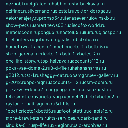
neznobi.ru
bigfatcc.ru
habble.ru
starbucksvia.ru
delfinet.ru
silvernano.ru
elestal.ru
vektor-doroga.ru
velotrenajery.ru
pronso54.ru
lenasever.ru
lovinskix.ru
show-pets.ru
smartnews03.ru
discofoxworld.ru
miraclecoon.ru
pongup.ru
hostel65.ru
liura.ru
glasspb.ru
firehunters.ru
gribowo.ru
gnalis.ru
bulkitula.ru
hometown-france.ru
1-xbeticricetc-1-xbetti-5.ru
shop-garena.ru
cricetc-1-xbetr-1-xbetcc-2.ru
one-life-story.ru
top-halyava.ru
accounts112.ru
poka-vse-doma-2.ru
3-d-file.ru
hahahaharms.ru
g2012.ru
tst-1.ru
shaggy-cat.ru
opsmgr.ru
ev-gallery.ru
g-2012.ru
ops-mgr.ru
accounts-112.ru
csm-demo.ru
poka-vse-doma2.ru
airgungames.ru
allseo-host.ru
tehosmotre.ru
varieta-yug.ru
cricetc1xbetr1xbetcc2.ru
raytor-d.ru
atillagunn.ru
3d-file.ru
1xbeticricetc1xbetti5.ru
uafoot-statti.ru
e-abis1c.ru
store-brawl-stars.ru
kts-services.ru
dark-sand.ru
sindika-01.ru
sp-life.ru
x-legion.ru
sib-archives.ru