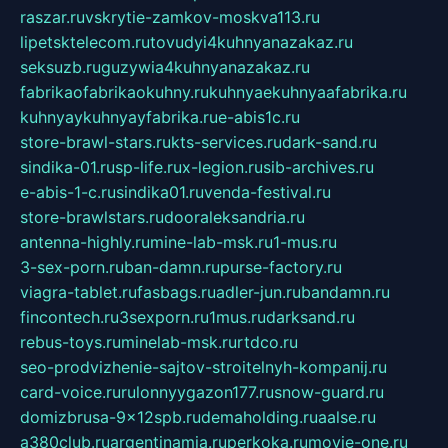
raszar.ru
vskrytie-zamkov-moskva113.ru
lipetsktelecom.ru
tovudyi4kuhnyanazakaz.ru
seksuzb.ru
guzywia4kuhnyanazakaz.ru
fabrikaofabrikaokuhny.ru
kuhnyaekuhnyaafabrika.ru
kuhnyaykuhnyayfabrika.ru
e-abis1c.ru
store-brawl-stars.ru
kts-services.ru
dark-sand.ru
sindika-01.ru
sp-life.ru
x-legion.ru
sib-archives.ru
e-abis-1-c.ru
sindika01.ru
venda-festival.ru
store-brawlstars.ru
dooraleksandria.ru
antenna-highly.ru
mine-lab-msk.ru
1-mus.ru
3-sex-porn.ru
ban-damn.ru
purse-factory.ru
viagra-tablet.ru
fasbags.ru
adler-jun.ru
bandamn.ru
fincontech.ru
3sexporn.ru
1mus.ru
darksand.ru
rebus-toys.ru
minelab-msk.ru
rtdco.ru
seo-prodvizhenie-sajtov-stroitelnyh-kompanij.ru
card-voice.ru
rulonnyygazon177.ru
snow-guard.ru
domizbrusa-9x12spb.ru
demaholding.ru
aalse.ru
a380club.ru
argentinamia.ru
perkoka.ru
movie-one.ru