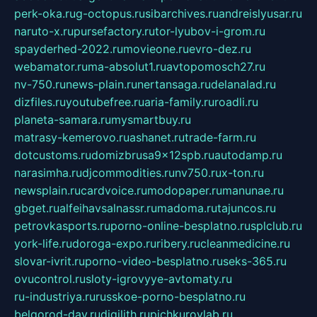
perk-oka.ru
g-octopus.ru
sibarchives.ru
andreislyusar.ru
naruto-x.ru
pursefactory.ru
tor-lyubov-i-grom.ru
spayderhed-2022.ru
movieone.ru
evro-dez.ru
webamator.ru
ma-absolut1.ru
avtopomosch27.ru
nv-750.ru
news-plain.ru
nertansaga.ru
delanalad.ru
dizfiles.ru
youtubefree.ru
aria-family.ru
roadli.ru
planeta-samara.ru
mysmartbuy.ru
matrasy-kemerovo.ru
ashanet.ru
trade-farm.ru
dotcustoms.ru
domizbrusa9x12spb.ru
autodamp.ru
narasimha.ru
djcommodities.ru
nv750.ru
x-ton.ru
newsplain.ru
cardvoice.ru
modopaper.ru
manunae.ru
gbget.ru
alfeihavsalnassr.ru
madoma.ru
tajuncos.ru
petrovkasports.ru
porno-online-besplatno.ru
splclub.ru
york-life.ru
doroga-expo.ru
ribery.ru
cleanmedicine.ru
slovar-ivrit.ru
porno-video-besplatno.ru
seks-365.ru
ovucontrol.ru
sloty-igrovyye-avtomaty.ru
ru-industriya.ru
russkoe-porno-besplatno.ru
belgorod-day.ru
digilith.ru
pichkurovlab.ru