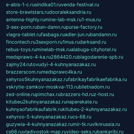
e-abis-1-c.ru
sindika01.ru
venda-festival.ru
store-brawlstars.ru
dooraleksandria.ru
antenna-highly.ru
mine-lab-msk.ru
1-mus.ru
3-sex-porn.ru
ban-damn.ru
purse-factory.ru
viagra-tablet.ru
fasbags.ru
adler-jun.ru
bandamn.ru
fincontech.ru
3sexporn.ru
1mus.ru
darksand.ru
rebus-toys.ru
minelab-msk.ru
alabuga-cityhotel.ru
medsprawo-4-ka.ru
2864420.ru
blagodarenie-spb.ru
zajmy24.ru
tovudyi-4-kuhnyanazakaz.ru
brazzerscom.ru
medsprawo4ka.ru
xehyroo5kuhnyanazakaz.ru
fabrikayfabrikaefabrika.ru
vskrytie-zamkov-moskva-113.ru
biletnadom.ru
zed-online.ru
pimchax.ru
brazzers-hd.ru
z-host.ru
kitubeu2kuhnyanazakaz.ru
naperekate.ru
kuhnyaofabrikaufabrik.ru
kitubeu-2-kuhnyanazakaz.ru
xehyroo-5-kuhnyanazakaz.ru
cs-68.ru
guzywia-4-kuhnyanazakaz.ru
mir-tk.ru
vlknrussia.ru
cs68.ru
vladivostok-map.ru
video-seks.ru
bankaribi.ru