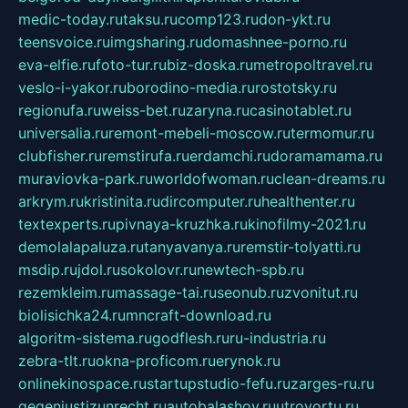
medic-today.ru
taksu.ru
comp123.ru
don-ykt.ru
teensvoice.ru
imgsharing.ru
domashnee-porno.ru
eva-elfie.ru
foto-tur.ru
biz-doska.ru
metropoltravel.ru
veslo-i-yakor.ru
borodino-media.ru
rostotsky.ru
regionufa.ru
weiss-bet.ru
zaryna.ru
casinotablet.ru
universalia.ru
remont-mebeli-moscow.ru
termomur.ru
clubfisher.ru
remstirufa.ru
erdamchi.ru
doramamama.ru
muraviovka-park.ru
worldofwoman.ru
clean-dreams.ru
arkrym.ru
kristinita.ru
dircomputer.ru
healthenter.ru
textexperts.ru
pivnaya-kruzhka.ru
kinofilmy-2021.ru
demolalapaluza.ru
tanyavanya.ru
remstir-tolyatti.ru
msdip.ru
jdol.ru
sokolovr.ru
newtech-spb.ru
rezemkleim.ru
massage-tai.ru
seonub.ru
zvonitut.ru
biolisichka24.ru
mncraft-download.ru
algoritm-sistema.ru
godflesh.ru
ru-industria.ru
zebra-tlt.ru
okna-proficom.ru
erynok.ru
onlinekinospace.ru
startupstudio-fefu.ru
zarges-ru.ru
gegenjustizunrecht.ru
autobalashov.ru
utrovortu.ru