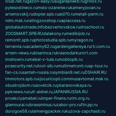
iclub.net.ru
gazon-easy.ru
sugarepilekb.ru
grinox.ru
pylesostineco.ru
msts-ozarenie.ru
kameryjooan.ru
artemovskij.ru
dopler.spb.ru
aid70.ru
metall-perm.ru
ndm.msk.ru
ratingzooshop.ru
apiaccess.ru
globalautotrade.info
bezverhovskoe.ru
drsschool.ru
ZOOSMART.SPB.RU
dalakony.ru
medikijob.ru
remontt.spb.ru
photostudia.spb.ru
myragon.ru
terramia.ru
academy62.ru
gardengallereya.ru
rti.com.ru
artem-news.ru
biserinca.ru
krasnodarkurort.com
imshowtv.ru
mebel-v-tule.ru
mobtopik.ru
pcsecurity.net.ru
tool-sib.ru
multimetrunit.ru
sp-tour.ru
fan-cs.ru
santeh-russia.ru
symbian9.net.ru
DSHAIR.RU
tmmotors.spb.ru
xjocuricopii.com
musavtomat.msk.ru
obustrojdom.ru
sovetcik.ru
ybaranovskaya.ru
ppknews.ru
cult-alshei.ru
JAPANRUSSIA.RU
proekciyamebel.ru
imper-finans.ru
rim.org.ru
glamourai.ru
brassminus.ru
zabor-pro.ru
ftn.pp.ru
dorogoe58.ru
laimengpacker.ru
kuzova-zapchasti.ru