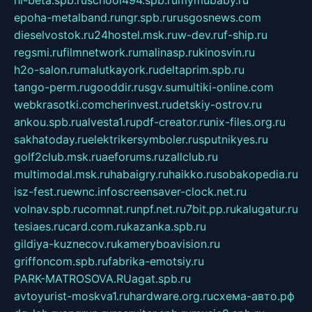
hl-beta.spb.ru
school494.spb.ru
mymubaby.ru
epoha-metalband.ru
ngr.spb.ru
rusgosnews.com
dieselvostok.ru
24hostel.msk.ru
w-dev.ru
f-ship.ru
regsmi.ru
filmnetwork.ru
malinasp.ru
kinosvin.ru
h2o-salon.ru
malutkayork.ru
deltaprim.spb.ru
tango-perm.ru
gooddir.ru
sgv.su
multiki-online.com
webkrasotki.com
cherinvest.ru
detskiy-ostrov.ru
ankou.spb.ru
alvesta1.ru
pdf-creator.ru
nix-files.org.ru
sakhatoday.ru
elektrikersymboler.ru
sputnikyes.ru
golf2club.msk.ru
aeforums.ru
zallclub.ru
multimodal.msk.ru
habaigry.ru
haikko.ru
sobakopedia.ru
isz-fest.ru
ewnc.info
screensaver-clock.net.ru
volnav.spb.ru
comnat.ru
npf.net.ru
7bit.pp.ru
kalugatur.ru
tesiaes.ru
card.com.ru
kazanka.spb.ru
gildiya-kuznecov.ru
kameryboavision.ru
griffoncom.spb.ru
fabrika-emotsiy.ru
PARK-MATROSOVA.RU
agat.spb.ru
avtoyurist-moskva1.ru
hardware.org.ru
схема-авто.рф