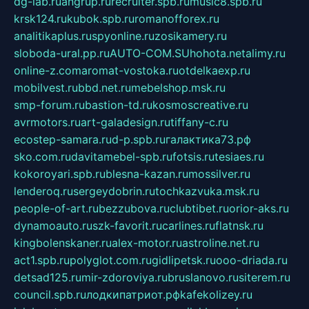
dg-lab.ru
angrup.ru
recruiter.spb.ru
music8.spb.ru
krsk124.ru
kubok.spb.ru
romanofforex.ru
analitikaplus.ru
spyonline.ru
zosikamery.ru
sloboda-ural.pp.ru
AUTO-COM.SU
hohota.net
alimy.ru
online-z.com
aromat-vostoka.ru
otdelkaexp.ru
mobilvest.ru
bbd.net.ru
mebelshop.msk.ru
smp-forum.ru
bastion-td.ru
kosmoscreative.ru
avrmotors.ru
art-galadesign.ru
tiffany-c.ru
ecostep-samara.ru
d-p.spb.ru
галактика73.рф
sko.com.ru
davitamebel-spb.ru
fotsis.ru
tesiaes.ru
kokoroyari.spb.ru
blesna-kazan.ru
mossilver.ru
lenderoq.ru
sergeydobrin.ru
tochkazvuka.msk.ru
people-of-art.ru
bezzubova.ru
clubtibet.ru
orior-aks.ru
dynamoauto.ru
szk-favorit.ru
carlines.ru
flatnsk.ru
kingbolenskaner.ru
alex-motor.ru
astroline.net.ru
act1.spb.ru
polyglot.com.ru
gidlipetsk.ru
ooo-driada.ru
detsad125.ru
mir-zdoroviya.ru
bruslanovo.ru
siterem.ru
council.spb.ru
лодкипатриот.рф
kafekolizey.ru