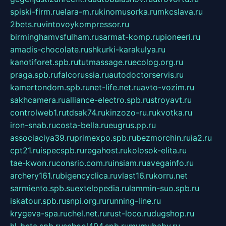
spiski-firm.ru
elara-m.ru
kinomusorka.ru
mkcslava.ru
2bets.ru
vintovoykompressor.ru
birminghamvsfulham.ru
sarmat-komp.ru
pioneeri.ru
amadis-chocolate.ru
shkurki-karakulya.ru
kanotiforet.spb.ru
tutmassage.ru
ecolog.org.ru
praga.spb.ru
falcorussia.ru
autodoctorservis.ru
kamertondom.spb.ru
net-life.net.ru
avto-vozim.ru
sakhcamera.ru
alliance-electro.spb.ru
stroyavt.ru
controlweb1.ru
tdsak74.ru
kinzozo-ru.ru
kvotka.ru
iron-snab.ru
costa-bella.ru
eugrus.pp.ru
associaciya39.ru
primexpo.spb.ru
bezmorchin.ru
ia2.ru
cpt21.ru
ispecspb.ru
regahost.ru
kolosok-elita.ru
tae-kwon.ru
consrio.com.ru
insiam.ru
avegainfo.ru
archery161.ru
bigencyclica.ru
vlast16.ru
korru.net
sarmiento.spb.su
extelopedia.ru
lammin-suo.spb.ru
iskatour.spb.ru
snpi.org.ru
running-line.ru
krygeva-spa.ru
chel.net.ru
rust-loco.ru
dugshop.ru