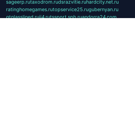
sageerp.ru
taxodrom.ru
dsrazvitie.ru
hardcity.net.ru
ratinghomegames.ru
topservice25.ru
gubernyan.ru
gtglasslined.ru
ii4.ru
tssport.spb.ru
andorra24.com
blackwallstreet.ru
oboimos.ru
optim-doors.com.ru
ikuch.ru
nycr.org.ru
npa21.ru
vremya-ch.spb.ru
desert000.ru
ivtorgi.ru
ifiori.ru
catalog-statei.ru
dcv.org.ru
spetsmaster174.ru
ipkameryhiseeu.ru
dum26.ru
ruspol.spb.ru
fr-opendp.ru
kam-solnyshko.ru
cheyenne-arapaho.ru
sevzapmetal.spb.ru
ted-lapidus.spb.ru
parasite-eliminator.ru
sigma-complete.ru
modernworld.ru
dama-moda.ru
eholot-group.ru
sk-nvkz.ru
DRONGOLD.RU
democratia2.ru
i-farmer.ru
mass-sport.org
jablonex.spb.ru
bookmess.ru
linkword.ru
refineua.com.ru
cs-spec.net.ru
altay-mebel.ru
DNK-THEATRE.RU
mechaniks.spb.ru
ipcamtechage.ru
skosta.ru
a-sun.ru
stroy-ldsp.ru
snowlands.org.ru
childrensshoes.ru
mrlizzy.ru
mebelsofiakrd.ru