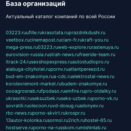
База организаций
Актуальный каталог компаний по всей России
03223.ru
ufille.ru
krasotata.ru
prazdnikdushi.ru
veetbox.ru
cinemapost.ru
ciam-fr.ru
kraft-you.ru
mega-press.ru
03223.ru
web-explore.ru
rastenuya.ru
eurovision-russia.ru
strah-news.ru
freeride-team.ru
itrack-24.ru
sexshopexpress.ru
autostudiopro.ru
alabuga-cityhotel.ru
pornv.ru
atlantpereezd.ru
bud-em-znakomye.ru
a-cdc.ru
elektrostal-news.ru
korolevremont-market.ru
budem-znakomye.ru
oooagrosnab.ru
fpodaso.ru
emfire.ru
pro-otdelky.ru
ukrasotki.ru
seksuzbek.ru
seks-uzbek.ru
porno-vk.ru
sovratili.ru
olecoon.ru
vd-dosug.ru
adonyev.ru
rbc-news.ru
porno-skvirt.ru
krospr.ru
13autor-kolonka.ru
sormol.ru
2rich.ru
hostel-65.ru
hostserve.ru
porno-na-russkom.ru
mishinlab.ru