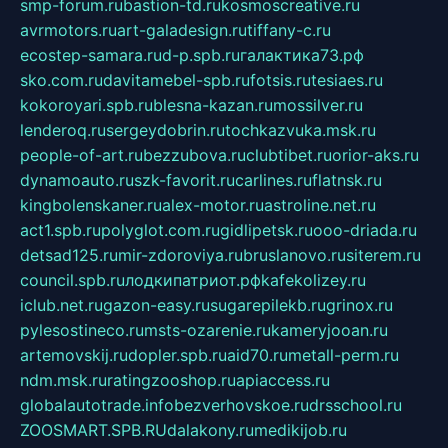
smp-forum.ru
bastion-td.ru
kosmoscreative.ru
avrmotors.ru
art-galadesign.ru
tiffany-c.ru
ecostep-samara.ru
d-p.spb.ru
галактика73.рф
sko.com.ru
davitamebel-spb.ru
fotsis.ru
tesiaes.ru
kokoroyari.spb.ru
blesna-kazan.ru
mossilver.ru
lenderoq.ru
sergeydobrin.ru
tochkazvuka.msk.ru
people-of-art.ru
bezzubova.ru
clubtibet.ru
orior-aks.ru
dynamoauto.ru
szk-favorit.ru
carlines.ru
flatnsk.ru
kingbolenskaner.ru
alex-motor.ru
astroline.net.ru
act1.spb.ru
polyglot.com.ru
gidlipetsk.ru
ooo-driada.ru
detsad125.ru
mir-zdoroviya.ru
bruslanovo.ru
siterem.ru
council.spb.ru
лодкипатриот.рф
kafekolizey.ru
iclub.net.ru
gazon-easy.ru
sugarepilekb.ru
grinox.ru
pylesostineco.ru
msts-ozarenie.ru
kameryjooan.ru
artemovskij.ru
dopler.spb.ru
aid70.ru
metall-perm.ru
ndm.msk.ru
ratingzooshop.ru
apiaccess.ru
globalautotrade.info
bezverhovskoe.ru
drsschool.ru
ZOOSMART.SPB.RU
dalakony.ru
medikijob.ru