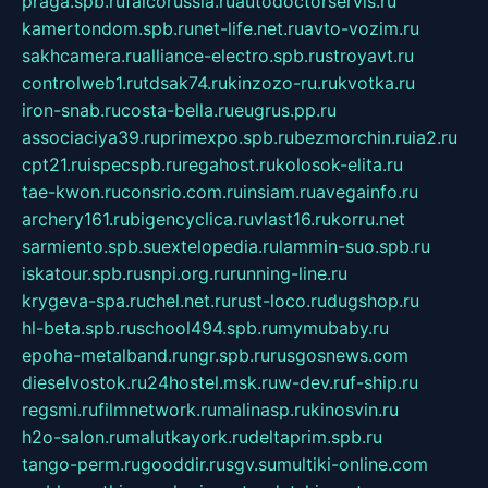
praga.spb.ru
falcorussia.ru
autodoctorservis.ru
kamertondom.spb.ru
net-life.net.ru
avto-vozim.ru
sakhcamera.ru
alliance-electro.spb.ru
stroyavt.ru
controlweb1.ru
tdsak74.ru
kinzozo-ru.ru
kvotka.ru
iron-snab.ru
costa-bella.ru
eugrus.pp.ru
associaciya39.ru
primexpo.spb.ru
bezmorchin.ru
ia2.ru
cpt21.ru
ispecspb.ru
regahost.ru
kolosok-elita.ru
tae-kwon.ru
consrio.com.ru
insiam.ru
avegainfo.ru
archery161.ru
bigencyclica.ru
vlast16.ru
korru.net
sarmiento.spb.su
extelopedia.ru
lammin-suo.spb.ru
iskatour.spb.ru
snpi.org.ru
running-line.ru
krygeva-spa.ru
chel.net.ru
rust-loco.ru
dugshop.ru
hl-beta.spb.ru
school494.spb.ru
mymubaby.ru
epoha-metalband.ru
ngr.spb.ru
rusgosnews.com
dieselvostok.ru
24hostel.msk.ru
w-dev.ru
f-ship.ru
regsmi.ru
filmnetwork.ru
malinasp.ru
kinosvin.ru
h2o-salon.ru
malutkayork.ru
deltaprim.spb.ru
tango-perm.ru
gooddir.ru
sgv.su
multiki-online.com