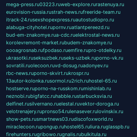
mega-press.ru
03223.ru
web-explore.ru
rastenuya.ru
eurovision-russia.ru
strah-news.ru
freeride-team.ru
itrack-24.ru
sexshopexpress.ru
autostudiopro.ru
alabuga-cityhotel.ru
pornv.ru
atlantpereezd.ru
bud-em-znakomye.ru
a-cdc.ru
elektrostal-news.ru
korolevremont-market.ru
budem-znakomye.ru
oooagrosnab.ru
fpodaso.ru
emfire.ru
pro-otdelky.ru
ukrasotki.ru
seksuzbek.ru
seks-uzbek.ru
porno-vk.ru
sovratili.ru
olecoon.ru
vd-dosug.ru
adonyev.ru
rbc-news.ru
porno-skvirt.ru
krospr.ru
13autor-kolonka.ru
sormol.ru
2rich.ru
hostel-65.ru
hostserve.ru
porno-na-russkom.ru
mishinlab.ru
neznobi.ru
bigfatcc.ru
habble.ru
starbucksvia.ru
delfinet.ru
silvernano.ru
elestal.ru
vektor-doroga.ru
velotrenajery.ru
pronso54.ru
lenasever.ru
lovinskix.ru
show-pets.ru
smartnews03.ru
discofoxworld.ru
miraclecoon.ru
pongup.ru
hostel65.ru
liura.ru
glasspb.ru
firehunters.ru
gribowo.ru
gnalis.ru
bulkitula.ru