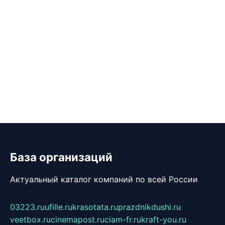
База организаций
Актуальный каталог компаний по всей России
03223.ru
ufille.ru
krasotata.ru
prazdnikdushi.ru
veetbox.ru
cinemapost.ru
ciam-fr.ru
kraft-you.ru