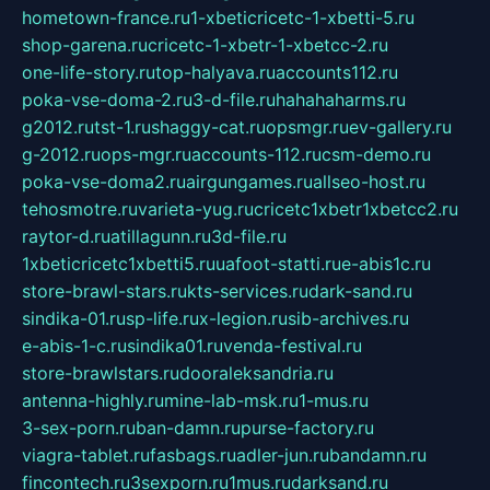
hometown-france.ru
1-xbeticricetc-1-xbetti-5.ru
shop-garena.ru
cricetc-1-xbetr-1-xbetcc-2.ru
one-life-story.ru
top-halyava.ru
accounts112.ru
poka-vse-doma-2.ru
3-d-file.ru
hahahaharms.ru
g2012.ru
tst-1.ru
shaggy-cat.ru
opsmgr.ru
ev-gallery.ru
g-2012.ru
ops-mgr.ru
accounts-112.ru
csm-demo.ru
poka-vse-doma2.ru
airgungames.ru
allseo-host.ru
tehosmotre.ru
varieta-yug.ru
cricetc1xbetr1xbetcc2.ru
raytor-d.ru
atillagunn.ru
3d-file.ru
1xbeticricetc1xbetti5.ru
uafoot-statti.ru
e-abis1c.ru
store-brawl-stars.ru
kts-services.ru
dark-sand.ru
sindika-01.ru
sp-life.ru
x-legion.ru
sib-archives.ru
e-abis-1-c.ru
sindika01.ru
venda-festival.ru
store-brawlstars.ru
dooraleksandria.ru
antenna-highly.ru
mine-lab-msk.ru
1-mus.ru
3-sex-porn.ru
ban-damn.ru
purse-factory.ru
viagra-tablet.ru
fasbags.ru
adler-jun.ru
bandamn.ru
fincontech.ru
3sexporn.ru
1mus.ru
darksand.ru