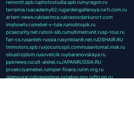
remontt.spb.ru
photostudia.spb.ru
myragon.ru
terramia.ru
academy62.ru
gardengallereya.ru
rti.com.ru
artem-news.ru
biserinca.ru
krasnodarkurort.com
imshowtv.ru
mebel-v-tule.ru
mobtopik.ru
pcsecurity.net.ru
tool-sib.ru
multimetrunit.ru
sp-tour.ru
fan-cs.ru
santeh-russia.ru
symbian9.net.ru
DSHAIR.RU
tmmotors.spb.ru
xjocuricopii.com
musavtomat.msk.ru
obustrojdom.ru
sovetcik.ru
ybaranovskaya.ru
ppknews.ru
cult-alshei.ru
JAPANRUSSIA.RU
proekciyamebel.ru
imper-finans.ru
rim.org.ru
glamourai.ru
brassminus.ru
zabor-pro.ru
ftn.pp.ru
dorogoe58.ru
laimengpacker.ru
kuzova-zapchasti.ru
sageerp.ru
taxodrom.ru
dsrazvitie.ru
hardcity.net.ru
ratinghomegames.ru
topservice25.ru
gubernyan.ru
gtglasslined.ru
ii4.ru
tssport.spb.ru
andorra24.com
blackwallstreet.ru
oboimos.ru
optim-doors.com.ru
ikuch.ru
nycr.org.ru
npa21.ru
vremya-ch.spb.ru
desert000.ru
ivtorgi.ru
ifiori.ru
catalog-statei.ru