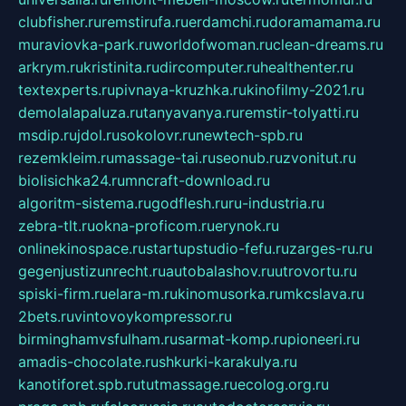
clubfisher.ru
remstirufa.ru
erdamchi.ru
doramamama.ru
muraviovka-park.ru
worldofwoman.ru
clean-dreams.ru
arkrym.ru
kristinita.ru
dircomputer.ru
healthenter.ru
textexperts.ru
pivnaya-kruzhka.ru
kinofilmy-2021.ru
demolalapaluza.ru
tanyavanya.ru
remstir-tolyatti.ru
msdip.ru
jdol.ru
sokolovr.ru
newtech-spb.ru
rezemkleim.ru
massage-tai.ru
seonub.ru
zvonitut.ru
biolisichka24.ru
mncraft-download.ru
algoritm-sistema.ru
godflesh.ru
ru-industria.ru
zebra-tlt.ru
okna-proficom.ru
erynok.ru
onlinekinospace.ru
startupstudio-fefu.ru
zarges-ru.ru
gegenjustizunrecht.ru
autobalashov.ru
utrovortu.ru
spiski-firm.ru
elara-m.ru
kinomusorka.ru
mkcslava.ru
2bets.ru
vintovoykompressor.ru
birminghamvsfulham.ru
sarmat-komp.ru
pioneeri.ru
amadis-chocolate.ru
shkurki-karakulya.ru
kanotiforet.spb.ru
tutmassage.ru
ecolog.org.ru