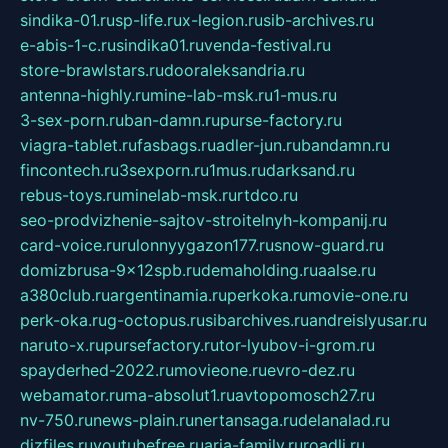
sindika-01.ru
sp-life.ru
x-legion.ru
sib-archives.ru
e-abis-1-c.ru
sindika01.ru
venda-festival.ru
store-brawlstars.ru
dooraleksandria.ru
antenna-highly.ru
mine-lab-msk.ru
1-mus.ru
3-sex-porn.ru
ban-damn.ru
purse-factory.ru
viagra-tablet.ru
fasbags.ru
adler-jun.ru
bandamn.ru
fincontech.ru
3sexporn.ru
1mus.ru
darksand.ru
rebus-toys.ru
minelab-msk.ru
rtdco.ru
seo-prodvizhenie-sajtov-stroitelnyh-kompanij.ru
card-voice.ru
rulonnyygazon177.ru
snow-guard.ru
domizbrusa-9x12spb.ru
demaholding.ru
aalse.ru
a380club.ru
argentinamia.ru
perkoka.ru
movie-one.ru
perk-oka.ru
g-octopus.ru
sibarchives.ru
andreislyusar.ru
naruto-x.ru
pursefactory.ru
tor-lyubov-i-grom.ru
spayderhed-2022.ru
movieone.ru
evro-dez.ru
webamator.ru
ma-absolut1.ru
avtopomosch27.ru
nv-750.ru
news-plain.ru
nertansaga.ru
delanalad.ru
dizfiles.ru
youtubefree.ru
aria-family.ru
roadli.ru