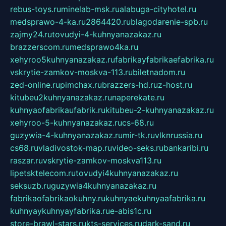
rebus-toys.ru
minelab-msk.ru
alabuga-cityhotel.ru
medsprawo-4-ka.ru
2864420.ru
blagodarenie-spb.ru
zajmy24.ru
tovudyi-4-kuhnyanazakaz.ru
brazzerscom.ru
medsprawo4ka.ru
xehyroo5kuhnyanazakaz.ru
fabrikayfabrikaefabrika.ru
vskrytie-zamkov-moskva-113.ru
biletnadom.ru
zed-online.ru
pimchax.ru
brazzers-hd.ru
z-host.ru
kitubeu2kuhnyanazakaz.ru
naperekate.ru
kuhnyaofabrikaufabrik.ru
kitubeu-2-kuhnyanazakaz.ru
xehyroo-5-kuhnyanazakaz.ru
cs-68.ru
guzywia-4-kuhnyanazakaz.ru
mir-tk.ru
vlknrussia.ru
cs68.ru
vladivostok-map.ru
video-seks.ru
bankaribi.ru
raszar.ru
vskrytie-zamkov-moskva113.ru
lipetsktelecom.ru
tovudyi4kuhnyanazakaz.ru
seksuzb.ru
guzywia4kuhnyanazakaz.ru
fabrikaofabrikaokuhny.ru
kuhnyaekuhnyaafabrika.ru
kuhnyaykuhnyayfabrika.ru
e-abis1c.ru
store-brawl-stars.ru
kts-services.ru
dark-sand.ru