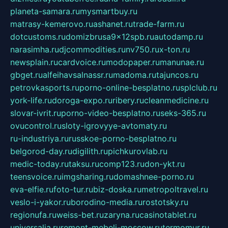
planeta-samara.ru
mysmartbuy.ru
matrasy-kemerovo.ru
ashanet.ru
trade-farm.ru
dotcustoms.ru
domizbrusa9x12spb.ru
autodamp.ru
narasimha.ru
djcommodities.ru
nv750.ru
x-ton.ru
newsplain.ru
cardvoice.ru
modopaper.ru
manunae.ru
gbget.ru
alfeihavsalnassr.ru
madoma.ru
tajuncos.ru
petrovkasports.ru
porno-online-besplatno.ru
splclub.ru
york-life.ru
doroga-expo.ru
ribery.ru
cleanmedicine.ru
slovar-ivrit.ru
porno-video-besplatno.ru
seks-365.ru
ovucontrol.ru
sloty-igrovyye-avtomaty.ru
ru-industriya.ru
russkoe-porno-besplatno.ru
belgorod-day.ru
digilith.ru
pichkurovlab.ru
medic-today.ru
taksu.ru
comp123.ru
don-ykt.ru
teensvoice.ru
imgsharing.ru
domashnee-porno.ru
eva-elfie.ru
foto-tur.ru
biz-doska.ru
metropoltravel.ru
veslo-i-yakor.ru
borodino-media.ru
rostotsky.ru
regionufa.ru
weiss-bet.ru
zaryna.ru
casinotablet.ru
universalia.ru
remont-mebeli-moscow.ru
termomur.ru