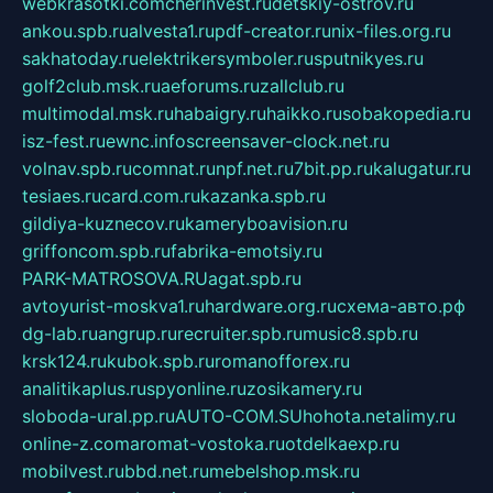
webkrasotki.com
cherinvest.ru
detskiy-ostrov.ru
ankou.spb.ru
alvesta1.ru
pdf-creator.ru
nix-files.org.ru
sakhatoday.ru
elektrikersymboler.ru
sputnikyes.ru
golf2club.msk.ru
aeforums.ru
zallclub.ru
multimodal.msk.ru
habaigry.ru
haikko.ru
sobakopedia.ru
isz-fest.ru
ewnc.info
screensaver-clock.net.ru
volnav.spb.ru
comnat.ru
npf.net.ru
7bit.pp.ru
kalugatur.ru
tesiaes.ru
card.com.ru
kazanka.spb.ru
gildiya-kuznecov.ru
kameryboavision.ru
griffoncom.spb.ru
fabrika-emotsiy.ru
PARK-MATROSOVA.RU
agat.spb.ru
avtoyurist-moskva1.ru
hardware.org.ru
схема-авто.рф
dg-lab.ru
angrup.ru
recruiter.spb.ru
music8.spb.ru
krsk124.ru
kubok.spb.ru
romanofforex.ru
analitikaplus.ru
spyonline.ru
zosikamery.ru
sloboda-ural.pp.ru
AUTO-COM.SU
hohota.net
alimy.ru
online-z.com
aromat-vostoka.ru
otdelkaexp.ru
mobilvest.ru
bbd.net.ru
mebelshop.msk.ru