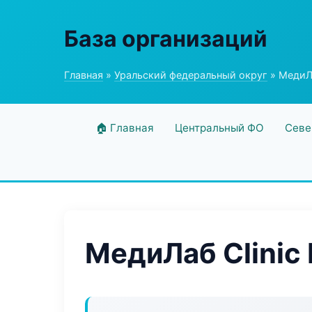
База организаций
Главная
»
Уральский федеральный округ
» МедиЛа
🏠 Главная
Центральный ФО
Севе
МедиЛаб Clinic 