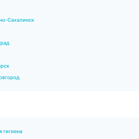
но-Сахалинск
град
ярск
Новгород
я гигиена