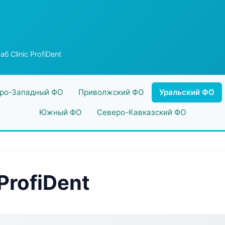
б Clinic ProfiDent
ро-Западный ФО
Приволжский ФО
Уральский ФО
Южный ФО
Северо-Кавказский ФО
ProfiDent