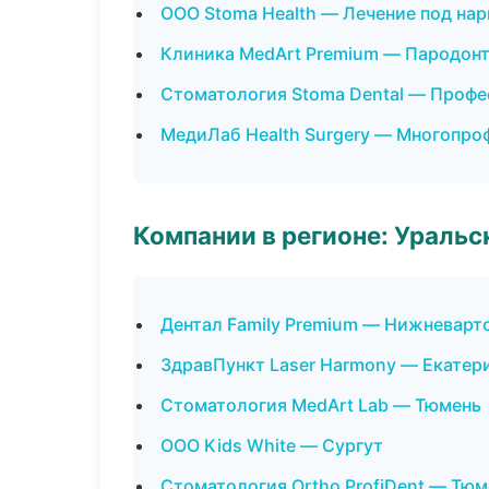
ООО Stoma Health — Лечение под на
Клиника MedArt Premium — Пародон
Стоматология Stoma Dental — Профе
МедиЛаб Health Surgery — Многопро
Компании в регионе: Ураль
Дентал Family Premium — Нижневарт
ЗдравПункт Laser Harmony — Екатер
Стоматология MedArt Lab — Тюмень
ООО Kids White — Сургут
Стоматология Ortho ProfiDent — Тюм