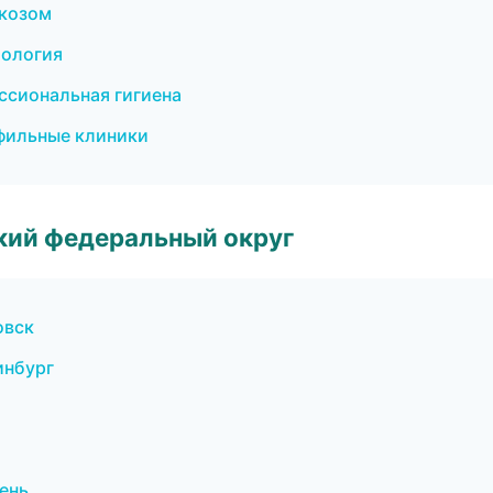
ркозом
тология
ссиональная гигиена
фильные клиники
ский федеральный округ
овск
инбург
ень