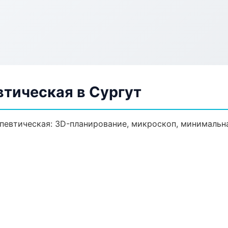
втическая в Сургут
певтическая: 3D-планирование, микроскоп, минимальна