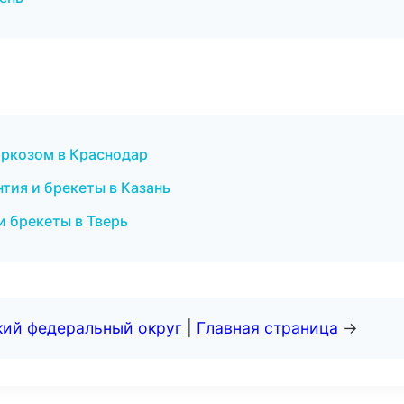
наркозом в Краснодар
тия и брекеты в Казань
и брекеты в Тверь
кий федеральный округ
|
Главная страница
→