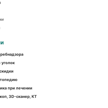
в
ми
и
ми
требнадзора
 уголок
скидки
ортопедию
тика при лечении
оп, 3D-сканер, КТ