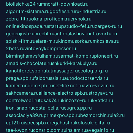
biolisichka24.ru
mncraft-download.ru
algoritm-sistema.ru
godflesh.ru
ru-industria.ru
zebra-tlt.ru
okna-proficom.ru
erynok.ru
onlinekinospace.ru
startupstudio-fefu.ru
zarges-ru.ru
gegenjustizunrecht.ru
autobalashov.ru
utrovortu.ru
spiski-firm.ru
elara-m.ru
kinomusorka.ru
mkcslava.ru
2bets.ru
vintovoykompressor.ru
birminghamvsfulham.ru
sarmat-komp.ru
pioneeri.ru
amadis-chocolate.ru
shkurki-karakulya.ru
kanotiforet.spb.ru
tutmassage.ru
ecolog.org.ru
praga.spb.ru
falcorussia.ru
autodoctorservis.ru
kamertondom.spb.ru
net-life.net.ru
avto-vozim.ru
sakhcamera.ru
alliance-electro.spb.ru
stroyavt.ru
controlweb1.ru
tdsak74.ru
kinzozo-ru.ru
kvotka.ru
iron-snab.ru
costa-bella.ru
eugrus.pp.ru
associaciya39.ru
primexpo.spb.ru
bezmorchin.ru
ia2.ru
cpt21.ru
ispecspb.ru
regahost.ru
kolosok-elita.ru
tae-kwon.ru
consrio.com.ru
insiam.ru
avegainfo.ru