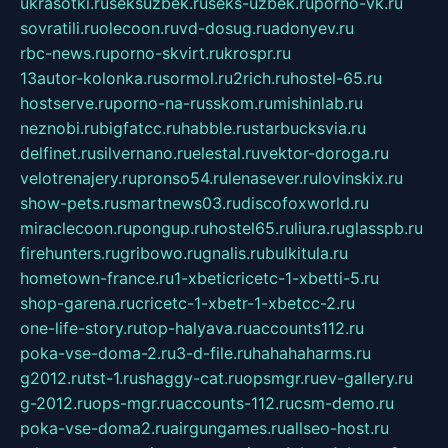
ukrasotki.ru
seksuzbek.ru
seks-uzbek.ru
porno-vk.ru
sovratili.ru
olecoon.ru
vd-dosug.ru
adonyev.ru
rbc-news.ru
porno-skvirt.ru
krospr.ru
13autor-kolonka.ru
sormol.ru
2rich.ru
hostel-65.ru
hostserve.ru
porno-na-russkom.ru
mishinlab.ru
neznobi.ru
bigfatcc.ru
habble.ru
starbucksvia.ru
delfinet.ru
silvernano.ru
elestal.ru
vektor-doroga.ru
velotrenajery.ru
pronso54.ru
lenasever.ru
lovinskix.ru
show-pets.ru
smartnews03.ru
discofoxworld.ru
miraclecoon.ru
pongup.ru
hostel65.ru
liura.ru
glasspb.ru
firehunters.ru
gribowo.ru
gnalis.ru
bulkitula.ru
hometown-france.ru
1-xbeticricetc-1-xbetti-5.ru
shop-garena.ru
cricetc-1-xbetr-1-xbetcc-2.ru
one-life-story.ru
top-halyava.ru
accounts112.ru
poka-vse-doma-2.ru
3-d-file.ru
hahahaharms.ru
g2012.ru
tst-1.ru
shaggy-cat.ru
opsmgr.ru
ev-gallery.ru
g-2012.ru
ops-mgr.ru
accounts-112.ru
csm-demo.ru
poka-vse-doma2.ru
airgungames.ru
allseo-host.ru