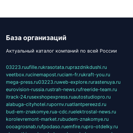
База организаций
Актуальный каталог компаний по всей России
03223.ru
ufille.ru
krasotata.ru
prazdnikdushi.ru
veetbox.ru
cinemapost.ru
ciam-fr.ru
kraft-you.ru
mega-press.ru
03223.ru
web-explore.ru
rastenuya.ru
eurovision-russia.ru
strah-news.ru
freeride-team.ru
itrack-24.ru
sexshopexpress.ru
autostudiopro.ru
alabuga-cityhotel.ru
pornv.ru
atlantpereezd.ru
bud-em-znakomye.ru
a-cdc.ru
elektrostal-news.ru
korolevremont-market.ru
budem-znakomye.ru
oooagrosnab.ru
fpodaso.ru
emfire.ru
pro-otdelky.ru