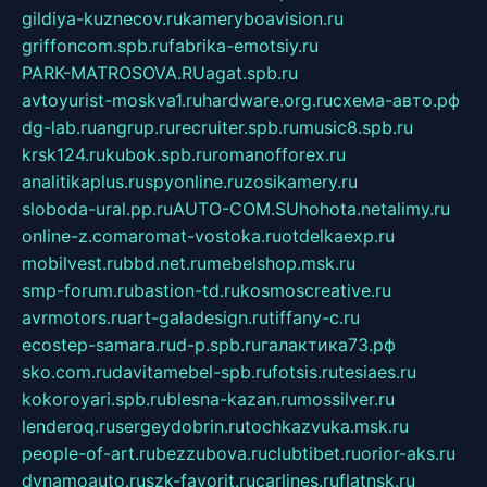
gildiya-kuznecov.ru
kameryboavision.ru
griffoncom.spb.ru
fabrika-emotsiy.ru
PARK-MATROSOVA.RU
agat.spb.ru
avtoyurist-moskva1.ru
hardware.org.ru
схема-авто.рф
dg-lab.ru
angrup.ru
recruiter.spb.ru
music8.spb.ru
krsk124.ru
kubok.spb.ru
romanofforex.ru
analitikaplus.ru
spyonline.ru
zosikamery.ru
sloboda-ural.pp.ru
AUTO-COM.SU
hohota.net
alimy.ru
online-z.com
aromat-vostoka.ru
otdelkaexp.ru
mobilvest.ru
bbd.net.ru
mebelshop.msk.ru
smp-forum.ru
bastion-td.ru
kosmoscreative.ru
avrmotors.ru
art-galadesign.ru
tiffany-c.ru
ecostep-samara.ru
d-p.spb.ru
галактика73.рф
sko.com.ru
davitamebel-spb.ru
fotsis.ru
tesiaes.ru
kokoroyari.spb.ru
blesna-kazan.ru
mossilver.ru
lenderoq.ru
sergeydobrin.ru
tochkazvuka.msk.ru
people-of-art.ru
bezzubova.ru
clubtibet.ru
orior-aks.ru
dynamoauto.ru
szk-favorit.ru
carlines.ru
flatnsk.ru