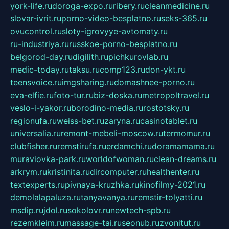
york-life.ru
doroga-expo.ru
ribery.ru
cleanmedicine.ru
slovar-ivrit.ru
porno-video-besplatno.ru
seks-365.ru
ovucontrol.ru
sloty-igrovyye-avtomaty.ru
ru-industriya.ru
russkoe-porno-besplatno.ru
belgorod-day.ru
digilith.ru
pichkurovlab.ru
medic-today.ru
taksu.ru
comp123.ru
don-ykt.ru
teensvoice.ru
imgsharing.ru
domashnee-porno.ru
eva-elfie.ru
foto-tur.ru
biz-doska.ru
metropoltravel.ru
veslo-i-yakor.ru
borodino-media.ru
rostotsky.ru
regionufa.ru
weiss-bet.ru
zaryna.ru
casinotablet.ru
universalia.ru
remont-mebeli-moscow.ru
termomur.ru
clubfisher.ru
remstirufa.ru
erdamchi.ru
doramamama.ru
muraviovka-park.ru
worldofwoman.ru
clean-dreams.ru
arkrym.ru
kristinita.ru
dircomputer.ru
healthenter.ru
textexperts.ru
pivnaya-kruzhka.ru
kinofilmy-2021.ru
demolalapaluza.ru
tanyavanya.ru
remstir-tolyatti.ru
msdip.ru
jdol.ru
sokolovr.ru
newtech-spb.ru
rezemkleim.ru
massage-tai.ru
seonub.ru
zvonitut.ru