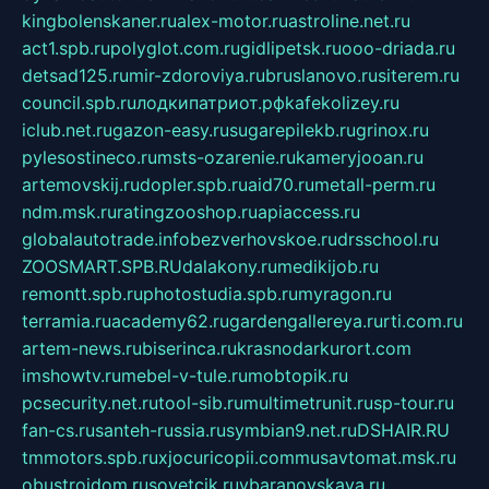
kingbolenskaner.ru
alex-motor.ru
astroline.net.ru
act1.spb.ru
polyglot.com.ru
gidlipetsk.ru
ooo-driada.ru
detsad125.ru
mir-zdoroviya.ru
bruslanovo.ru
siterem.ru
council.spb.ru
лодкипатриот.рф
kafekolizey.ru
iclub.net.ru
gazon-easy.ru
sugarepilekb.ru
grinox.ru
pylesostineco.ru
msts-ozarenie.ru
kameryjooan.ru
artemovskij.ru
dopler.spb.ru
aid70.ru
metall-perm.ru
ndm.msk.ru
ratingzooshop.ru
apiaccess.ru
globalautotrade.info
bezverhovskoe.ru
drsschool.ru
ZOOSMART.SPB.RU
dalakony.ru
medikijob.ru
remontt.spb.ru
photostudia.spb.ru
myragon.ru
terramia.ru
academy62.ru
gardengallereya.ru
rti.com.ru
artem-news.ru
biserinca.ru
krasnodarkurort.com
imshowtv.ru
mebel-v-tule.ru
mobtopik.ru
pcsecurity.net.ru
tool-sib.ru
multimetrunit.ru
sp-tour.ru
fan-cs.ru
santeh-russia.ru
symbian9.net.ru
DSHAIR.RU
tmmotors.spb.ru
xjocuricopii.com
musavtomat.msk.ru
obustrojdom.ru
sovetcik.ru
ybaranovskaya.ru