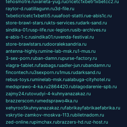
tehosmotre.ru
varieta-yug.ru
cricetc1xbetr1xbetcc2.ru
raytor-d.ru
atillagunn.ru
3d-file.ru
1xbeticricetc1xbetti5.ru
uafoot-statti.ru
e-abis1c.ru
store-brawl-stars.ru
kts-services.ru
dark-sand.ru
sindika-01.ru
sp-life.ru
x-legion.ru
sib-archives.ru
e-abis-1-c.ru
sindika01.ru
venda-festival.ru
store-brawlstars.ru
dooraleksandria.ru
antenna-highly.ru
mine-lab-msk.ru
1-mus.ru
3-sex-porn.ru
ban-damn.ru
purse-factory.ru
viagra-tablet.ru
fasbags.ru
adler-jun.ru
bandamn.ru
fincontech.ru
3sexporn.ru
1mus.ru
darksand.ru
rebus-toys.ru
minelab-msk.ru
alabuga-cityhotel.ru
medsprawo-4-ka.ru
2864420.ru
blagodarenie-spb.ru
zajmy24.ru
tovudyi-4-kuhnyanazakaz.ru
brazzerscom.ru
medsprawo4ka.ru
xehyroo5kuhnyanazakaz.ru
fabrikayfabrikaefabrika.ru
vskrytie-zamkov-moskva-113.ru
biletnadom.ru
zed-online.ru
pimchax.ru
brazzers-hd.ru
z-host.ru