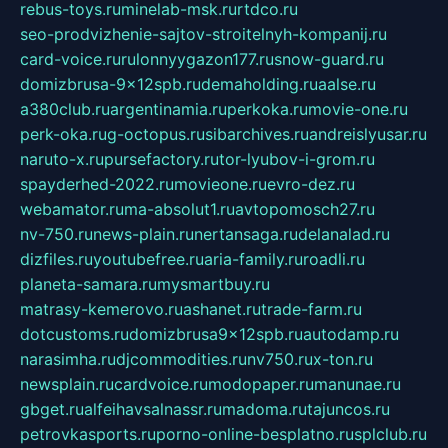
rebus-toys.ru
minelab-msk.ru
rtdco.ru
seo-prodvizhenie-sajtov-stroitelnyh-kompanij.ru
card-voice.ru
rulonnyygazon177.ru
snow-guard.ru
domizbrusa-9x12spb.ru
demaholding.ru
aalse.ru
a380club.ru
argentinamia.ru
perkoka.ru
movie-one.ru
perk-oka.ru
g-octopus.ru
sibarchives.ru
andreislyusar.ru
naruto-x.ru
pursefactory.ru
tor-lyubov-i-grom.ru
spayderhed-2022.ru
movieone.ru
evro-dez.ru
webamator.ru
ma-absolut1.ru
avtopomosch27.ru
nv-750.ru
news-plain.ru
nertansaga.ru
delanalad.ru
dizfiles.ru
youtubefree.ru
aria-family.ru
roadli.ru
planeta-samara.ru
mysmartbuy.ru
matrasy-kemerovo.ru
ashanet.ru
trade-farm.ru
dotcustoms.ru
domizbrusa9x12spb.ru
autodamp.ru
narasimha.ru
djcommodities.ru
nv750.ru
x-ton.ru
newsplain.ru
cardvoice.ru
modopaper.ru
manunae.ru
gbget.ru
alfeihavsalnassr.ru
madoma.ru
tajuncos.ru
petrovkasports.ru
porno-online-besplatno.ru
splclub.ru