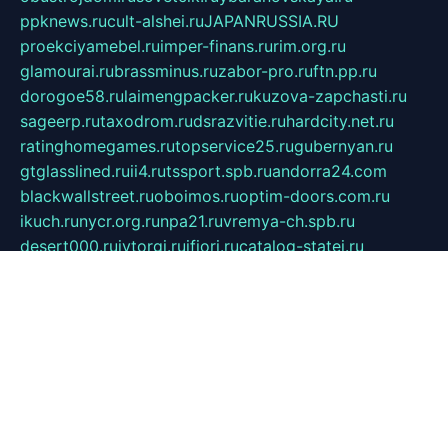
ppknews.ru
cult-alshei.ru
JAPANRUSSIA.RU
proekciyamebel.ru
imper-finans.ru
rim.org.ru
glamourai.ru
brassminus.ru
zabor-pro.ru
ftn.pp.ru
dorogoe58.ru
laimengpacker.ru
kuzova-zapchasti.ru
sageerp.ru
taxodrom.ru
dsrazvitie.ru
hardcity.net.ru
ratinghomegames.ru
topservice25.ru
gubernyan.ru
gtglasslined.ru
ii4.ru
tssport.spb.ru
andorra24.com
blackwallstreet.ru
oboimos.ru
optim-doors.com.ru
ikuch.ru
nycr.org.ru
npa21.ru
vremya-ch.spb.ru
desert000.ru
ivtorgi.ru
ifiori.ru
catalog-statei.ru
dcv.org.ru
spetsmaster174.ru
ipkameryhiseeu.ru
dum26.ru
ruspol.spb.ru
fr-opendp.ru
kam-solnyshko.ru
cheyenne-arapaho.ru
sevzapmetal.spb.ru
ted-lapidus.spb.ru
parasite-eliminator.ru
sigma-complete.ru
modernworld.ru
dama-moda.ru
eholot-group.ru
sk-nvkz.ru
DRONGOLD.RU
democratia2.ru
i-farmer.ru
mass-sport.org
jablonex.spb.ru
bookmess.ru
linkword.ru