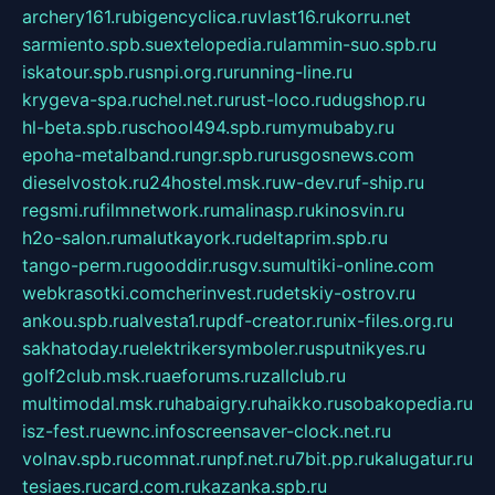
archery161.ru
bigencyclica.ru
vlast16.ru
korru.net
sarmiento.spb.su
extelopedia.ru
lammin-suo.spb.ru
iskatour.spb.ru
snpi.org.ru
running-line.ru
krygeva-spa.ru
chel.net.ru
rust-loco.ru
dugshop.ru
hl-beta.spb.ru
school494.spb.ru
mymubaby.ru
epoha-metalband.ru
ngr.spb.ru
rusgosnews.com
dieselvostok.ru
24hostel.msk.ru
w-dev.ru
f-ship.ru
regsmi.ru
filmnetwork.ru
malinasp.ru
kinosvin.ru
h2o-salon.ru
malutkayork.ru
deltaprim.spb.ru
tango-perm.ru
gooddir.ru
sgv.su
multiki-online.com
webkrasotki.com
cherinvest.ru
detskiy-ostrov.ru
ankou.spb.ru
alvesta1.ru
pdf-creator.ru
nix-files.org.ru
sakhatoday.ru
elektrikersymboler.ru
sputnikyes.ru
golf2club.msk.ru
aeforums.ru
zallclub.ru
multimodal.msk.ru
habaigry.ru
haikko.ru
sobakopedia.ru
isz-fest.ru
ewnc.info
screensaver-clock.net.ru
volnav.spb.ru
comnat.ru
npf.net.ru
7bit.pp.ru
kalugatur.ru
tesiaes.ru
card.com.ru
kazanka.spb.ru