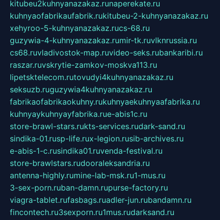
kitubeu2kuhnyanazakaz.ru
naperekate.ru
kuhnyaofabrikaufabrik.ru
kitubeu-2-kuhnyanazakaz.ru
xehyroo-5-kuhnyanazakaz.ru
cs-68.ru
guzywia-4-kuhnyanazakaz.ru
mir-tk.ru
vlknrussia.ru
cs68.ru
vladivostok-map.ru
video-seks.ru
bankaribi.ru
raszar.ru
vskrytie-zamkov-moskva113.ru
lipetsktelecom.ru
tovudyi4kuhnyanazakaz.ru
seksuzb.ru
guzywia4kuhnyanazakaz.ru
fabrikaofabrikaokuhny.ru
kuhnyaekuhnyaafabrika.ru
kuhnyaykuhnyayfabrika.ru
e-abis1c.ru
store-brawl-stars.ru
kts-services.ru
dark-sand.ru
sindika-01.ru
sp-life.ru
x-legion.ru
sib-archives.ru
e-abis-1-c.ru
sindika01.ru
venda-festival.ru
store-brawlstars.ru
dooraleksandria.ru
antenna-highly.ru
mine-lab-msk.ru
1-mus.ru
3-sex-porn.ru
ban-damn.ru
purse-factory.ru
viagra-tablet.ru
fasbags.ru
adler-jun.ru
bandamn.ru
fincontech.ru
3sexporn.ru
1mus.ru
darksand.ru