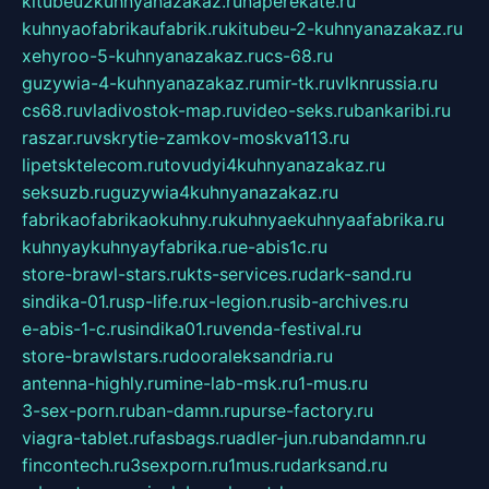
kitubeu2kuhnyanazakaz.ru
naperekate.ru
kuhnyaofabrikaufabrik.ru
kitubeu-2-kuhnyanazakaz.ru
xehyroo-5-kuhnyanazakaz.ru
cs-68.ru
guzywia-4-kuhnyanazakaz.ru
mir-tk.ru
vlknrussia.ru
cs68.ru
vladivostok-map.ru
video-seks.ru
bankaribi.ru
raszar.ru
vskrytie-zamkov-moskva113.ru
lipetsktelecom.ru
tovudyi4kuhnyanazakaz.ru
seksuzb.ru
guzywia4kuhnyanazakaz.ru
fabrikaofabrikaokuhny.ru
kuhnyaekuhnyaafabrika.ru
kuhnyaykuhnyayfabrika.ru
e-abis1c.ru
store-brawl-stars.ru
kts-services.ru
dark-sand.ru
sindika-01.ru
sp-life.ru
x-legion.ru
sib-archives.ru
e-abis-1-c.ru
sindika01.ru
venda-festival.ru
store-brawlstars.ru
dooraleksandria.ru
antenna-highly.ru
mine-lab-msk.ru
1-mus.ru
3-sex-porn.ru
ban-damn.ru
purse-factory.ru
viagra-tablet.ru
fasbags.ru
adler-jun.ru
bandamn.ru
fincontech.ru
3sexporn.ru
1mus.ru
darksand.ru