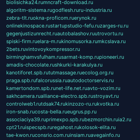
biolisichka24.ru
mncraft-download.ru
algoritm-sistema.ru
godflesh.ru
ru-industria.ru
zebra-tlt.ru
okna-proficom.ru
erynok.ru
onlinekinospace.ru
startupstudio-fefu.ru
zarges-ru.ru
gegenjustizunrecht.ru
autobalashov.ru
utrovortu.ru
spiski-firm.ru
elara-m.ru
kinomusorka.ru
mkcslava.ru
2bets.ru
vintovoykompressor.ru
birminghamvsfulham.ru
sarmat-komp.ru
pioneeri.ru
amadis-chocolate.ru
shkurki-karakulya.ru
kanotiforet.spb.ru
tutmassage.ru
ecolog.org.ru
praga.spb.ru
falcorussia.ru
autodoctorservis.ru
kamertondom.spb.ru
net-life.net.ru
avto-vozim.ru
sakhcamera.ru
alliance-electro.spb.ru
stroyavt.ru
controlweb1.ru
tdsak74.ru
kinzozo-ru.ru
kvotka.ru
iron-snab.ru
costa-bella.ru
eugrus.pp.ru
associaciya39.ru
primexpo.spb.ru
bezmorchin.ru
ia2.ru
cpt21.ru
ispecspb.ru
regahost.ru
kolosok-elita.ru
tae-kwon.ru
consrio.com.ru
insiam.ru
avegainfo.ru