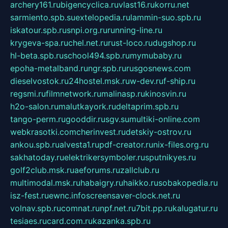
archery161.ru
bigencyclica.ru
vlast16.ru
korru.net
sarmiento.spb.su
extelopedia.ru
lammin-suo.spb.ru
iskatour.spb.ru
snpi.org.ru
running-line.ru
krygeva-spa.ru
chel.net.ru
rust-loco.ru
dugshop.ru
hl-beta.spb.ru
school494.spb.ru
mymubaby.ru
epoha-metalband.ru
ngr.spb.ru
rusgosnews.com
dieselvostok.ru
24hostel.msk.ru
w-dev.ru
f-ship.ru
regsmi.ru
filmnetwork.ru
malinasp.ru
kinosvin.ru
h2o-salon.ru
malutkayork.ru
deltaprim.spb.ru
tango-perm.ru
gooddir.ru
sgv.su
multiki-online.com
webkrasotki.com
cherinvest.ru
detskiy-ostrov.ru
ankou.spb.ru
alvesta1.ru
pdf-creator.ru
nix-files.org.ru
sakhatoday.ru
elektrikersymboler.ru
sputnikyes.ru
golf2club.msk.ru
aeforums.ru
zallclub.ru
multimodal.msk.ru
habaigry.ru
haikko.ru
sobakopedia.ru
isz-fest.ru
ewnc.info
screensaver-clock.net.ru
volnav.spb.ru
comnat.ru
npf.net.ru
7bit.pp.ru
kalugatur.ru
tesiaes.ru
card.com.ru
kazanka.spb.ru