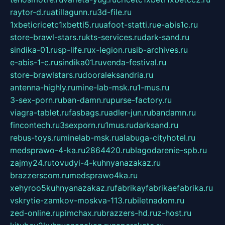
raytor-d.ru
atillagunn.ru
3d-file.ru
1xbeticricetc1xbetti5.ru
uafoot-statti.ru
e-abis1c.ru
store-brawl-stars.ru
kts-services.ru
dark-sand.ru
sindika-01.ru
sp-life.ru
x-legion.ru
sib-archives.ru
e-abis-1-c.ru
sindika01.ru
venda-festival.ru
store-brawlstars.ru
dooraleksandria.ru
antenna-highly.ru
mine-lab-msk.ru
1-mus.ru
3-sex-porn.ru
ban-damn.ru
purse-factory.ru
viagra-tablet.ru
fasbags.ru
adler-jun.ru
bandamn.ru
fincontech.ru
3sexporn.ru
1mus.ru
darksand.ru
rebus-toys.ru
minelab-msk.ru
alabuga-cityhotel.ru
medsprawo-4-ka.ru
2864420.ru
blagodarenie-spb.ru
zajmy24.ru
tovudyi-4-kuhnyanazakaz.ru
brazzerscom.ru
medsprawo4ka.ru
xehyroo5kuhnyanazakaz.ru
fabrikayfabrikaefabrika.ru
vskrytie-zamkov-moskva-113.ru
biletnadom.ru
zed-online.ru
pimchax.ru
brazzers-hd.ru
z-host.ru