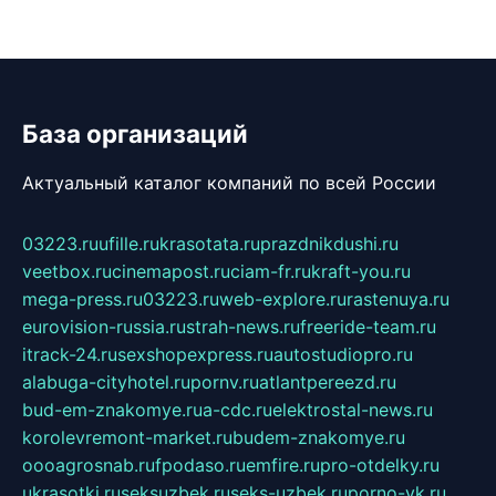
База организаций
Актуальный каталог компаний по всей России
03223.ru
ufille.ru
krasotata.ru
prazdnikdushi.ru
veetbox.ru
cinemapost.ru
ciam-fr.ru
kraft-you.ru
mega-press.ru
03223.ru
web-explore.ru
rastenuya.ru
eurovision-russia.ru
strah-news.ru
freeride-team.ru
itrack-24.ru
sexshopexpress.ru
autostudiopro.ru
alabuga-cityhotel.ru
pornv.ru
atlantpereezd.ru
bud-em-znakomye.ru
a-cdc.ru
elektrostal-news.ru
korolevremont-market.ru
budem-znakomye.ru
oooagrosnab.ru
fpodaso.ru
emfire.ru
pro-otdelky.ru
ukrasotki.ru
seksuzbek.ru
seks-uzbek.ru
porno-vk.ru