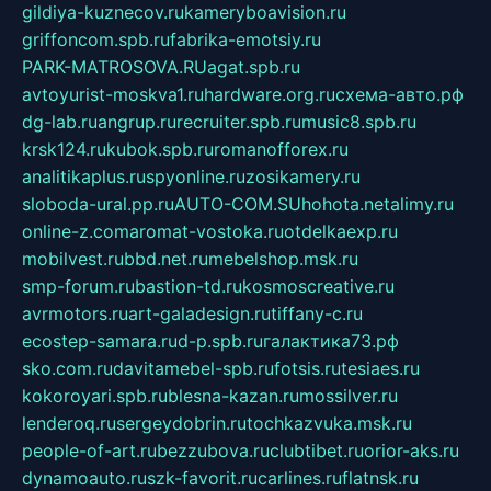
gildiya-kuznecov.ru
kameryboavision.ru
griffoncom.spb.ru
fabrika-emotsiy.ru
PARK-MATROSOVA.RU
agat.spb.ru
avtoyurist-moskva1.ru
hardware.org.ru
схема-авто.рф
dg-lab.ru
angrup.ru
recruiter.spb.ru
music8.spb.ru
krsk124.ru
kubok.spb.ru
romanofforex.ru
analitikaplus.ru
spyonline.ru
zosikamery.ru
sloboda-ural.pp.ru
AUTO-COM.SU
hohota.net
alimy.ru
online-z.com
aromat-vostoka.ru
otdelkaexp.ru
mobilvest.ru
bbd.net.ru
mebelshop.msk.ru
smp-forum.ru
bastion-td.ru
kosmoscreative.ru
avrmotors.ru
art-galadesign.ru
tiffany-c.ru
ecostep-samara.ru
d-p.spb.ru
галактика73.рф
sko.com.ru
davitamebel-spb.ru
fotsis.ru
tesiaes.ru
kokoroyari.spb.ru
blesna-kazan.ru
mossilver.ru
lenderoq.ru
sergeydobrin.ru
tochkazvuka.msk.ru
people-of-art.ru
bezzubova.ru
clubtibet.ru
orior-aks.ru
dynamoauto.ru
szk-favorit.ru
carlines.ru
flatnsk.ru