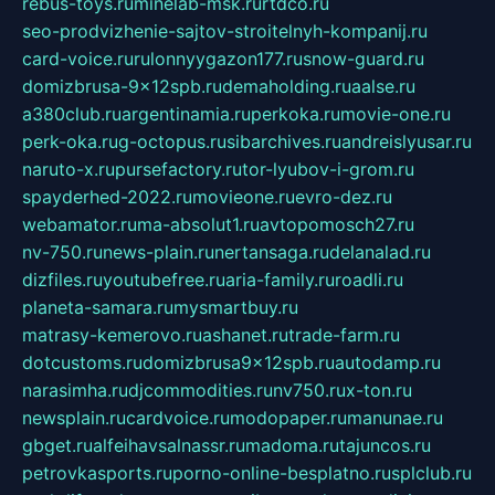
rebus-toys.ru
minelab-msk.ru
rtdco.ru
seo-prodvizhenie-sajtov-stroitelnyh-kompanij.ru
card-voice.ru
rulonnyygazon177.ru
snow-guard.ru
domizbrusa-9x12spb.ru
demaholding.ru
aalse.ru
a380club.ru
argentinamia.ru
perkoka.ru
movie-one.ru
perk-oka.ru
g-octopus.ru
sibarchives.ru
andreislyusar.ru
naruto-x.ru
pursefactory.ru
tor-lyubov-i-grom.ru
spayderhed-2022.ru
movieone.ru
evro-dez.ru
webamator.ru
ma-absolut1.ru
avtopomosch27.ru
nv-750.ru
news-plain.ru
nertansaga.ru
delanalad.ru
dizfiles.ru
youtubefree.ru
aria-family.ru
roadli.ru
planeta-samara.ru
mysmartbuy.ru
matrasy-kemerovo.ru
ashanet.ru
trade-farm.ru
dotcustoms.ru
domizbrusa9x12spb.ru
autodamp.ru
narasimha.ru
djcommodities.ru
nv750.ru
x-ton.ru
newsplain.ru
cardvoice.ru
modopaper.ru
manunae.ru
gbget.ru
alfeihavsalnassr.ru
madoma.ru
tajuncos.ru
petrovkasports.ru
porno-online-besplatno.ru
splclub.ru