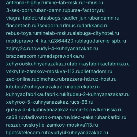
antenna-highly.ru
mine-lab-msk.ru
1-mus.ru
3-sex-porn.ru
ban-damn.ru
purse-factory.ru
viagra-tablet.ru
fasbags.ru
adler-jun.ru
bandamn.ru
fincontech.ru
3sexporn.ru
1mus.ru
darksand.ru
rebus-toys.ru
minelab-msk.ru
alabuga-cityhotel.ru
medsprawo-4-ka.ru
2864420.ru
blagodarenie-spb.ru
zajmy24.ru
tovudyi-4-kuhnyanazakaz.ru
brazzerscom.ru
medsprawo4ka.ru
xehyroo5kuhnyanazakaz.ru
fabrikayfabrikaefabrika.ru
vskrytie-zamkov-moskva-113.ru
biletnadom.ru
zed-online.ru
pimchax.ru
brazzers-hd.ru
z-host.ru
kitubeu2kuhnyanazakaz.ru
naperekate.ru
kuhnyaofabrikaufabrik.ru
kitubeu-2-kuhnyanazakaz.ru
xehyroo-5-kuhnyanazakaz.ru
cs-68.ru
guzywia-4-kuhnyanazakaz.ru
mir-tk.ru
vlknrussia.ru
cs68.ru
vladivostok-map.ru
video-seks.ru
bankaribi.ru
raszar.ru
vskrytie-zamkov-moskva113.ru
lipetsktelecom.ru
tovudyi4kuhnyanazakaz.ru