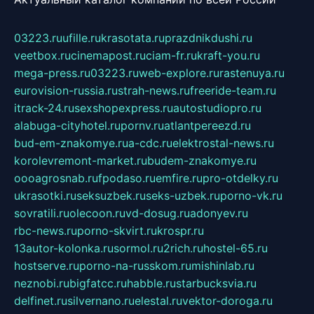
03223.ru
ufille.ru
krasotata.ru
prazdnikdushi.ru
veetbox.ru
cinemapost.ru
ciam-fr.ru
kraft-you.ru
mega-press.ru
03223.ru
web-explore.ru
rastenuya.ru
eurovision-russia.ru
strah-news.ru
freeride-team.ru
itrack-24.ru
sexshopexpress.ru
autostudiopro.ru
alabuga-cityhotel.ru
pornv.ru
atlantpereezd.ru
bud-em-znakomye.ru
a-cdc.ru
elektrostal-news.ru
korolevremont-market.ru
budem-znakomye.ru
oooagrosnab.ru
fpodaso.ru
emfire.ru
pro-otdelky.ru
ukrasotki.ru
seksuzbek.ru
seks-uzbek.ru
porno-vk.ru
sovratili.ru
olecoon.ru
vd-dosug.ru
adonyev.ru
rbc-news.ru
porno-skvirt.ru
krospr.ru
13autor-kolonka.ru
sormol.ru
2rich.ru
hostel-65.ru
hostserve.ru
porno-na-russkom.ru
mishinlab.ru
neznobi.ru
bigfatcc.ru
habble.ru
starbucksvia.ru
delfinet.ru
silvernano.ru
elestal.ru
vektor-doroga.ru