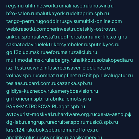
regsmi.ru
filmnetwork.ru
malinasp.ru
kinosvin.ru
h2o-salon.ru
malutkayork.ru
deltaprim.spb.ru
tango-perm.ru
gooddir.ru
sgv.su
multiki-online.com
webkrasotki.com
cherinvest.ru
detskiy-ostrov.ru
ankou.spb.ru
alvesta1.ru
pdf-creator.ru
nix-files.org.ru
sakhatoday.ru
elektrikersymboler.ru
sputnikyes.ru
golf2club.msk.ru
aeforums.ru
zallclub.ru
multimodal.msk.ru
habaigry.ru
haikko.ru
sobakopedia.ru
isz-fest.ru
ewnc.info
screensaver-clock.net.ru
volnav.spb.ru
comnat.ru
npf.net.ru
7bit.pp.ru
kalugatur.ru
tesiaes.ru
card.com.ru
kazanka.spb.ru
gildiya-kuznecov.ru
kameryboavision.ru
griffoncom.spb.ru
fabrika-emotsiy.ru
PARK-MATROSOVA.RU
agat.spb.ru
avtoyurist-moskva1.ru
hardware.org.ru
схема-авто.рф
dg-lab.ru
angrup.ru
recruiter.spb.ru
music8.spb.ru
krsk124.ru
kubok.spb.ru
romanofforex.ru
analitikaplus.ru
spyonline.ru
zosikamery.ru