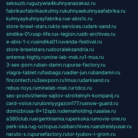
seksuzb.ru
guzywia4kuhnyanazakaz.ru
fabrikaofabrikaokuhny.ru
kuhnyaekuhnyaafabrika.ru
kuhnyaykuhnyayfabrika.ru
e-abis1c.ru
store-brawl-stars.ru
kts-services.ru
dark-sand.ru
sindika-01.ru
sp-life.ru
x-legion.ru
sib-archives.ru
e-abis-1-c.ru
sindika01.ru
venda-festival.ru
store-brawlstars.ru
dooraleksandria.ru
antenna-highly.ru
mine-lab-msk.ru
1-mus.ru
3-sex-porn.ru
ban-damn.ru
purse-factory.ru
viagra-tablet.ru
fasbags.ru
adler-jun.ru
bandamn.ru
fincontech.ru
3sexporn.ru
1mus.ru
darksand.ru
rebus-toys.ru
minelab-msk.ru
rtdco.ru
seo-prodvizhenie-sajtov-stroitelnyh-kompanij.ru
card-voice.ru
rulonnyygazon177.ru
snow-guard.ru
domizbrusa-9x12spb.ru
demaholding.ru
aalse.ru
a380club.ru
argentinamia.ru
perkoka.ru
movie-one.ru
perk-oka.ru
g-octopus.ru
sibarchives.ru
andreislyusar.ru
naruto-x.ru
pursefactory.ru
tor-lyubov-i-grom.ru