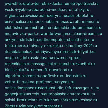
eva-elfie.ru
foto-tur.ru
biz-doska.ru
metropoltravel.ru
veslo-i-yakor.ru
borodino-media.ru
rostotsky.ru
regionufa.ru
weiss-bet.ru
zaryna.ru
casinotablet.ru
universalia.ru
remont-mebeli-moscow.ru
termomur.ru
clubfisher.ru
remstirufa.ru
erdamchi.ru
doramamama.ru
muraviovka-park.ru
worldofwoman.ru
clean-dreams.ru
arkrym.ru
kristinita.ru
dircomputer.ru
healthenter.ru
textexperts.ru
pivnaya-kruzhka.ru
kinofilmy-2021.ru
demolalapaluza.ru
tanyavanya.ru
remstir-tolyatti.ru
msdip.ru
jdol.ru
sokolovr.ru
newtech-spb.ru
rezemkleim.ru
massage-tai.ru
seonub.ru
zvonitut.ru
biolisichka24.ru
mncraft-download.ru
algoritm-sistema.ru
godflesh.ru
ru-industria.ru
zebra-tlt.ru
okna-proficom.ru
erynok.ru
onlinekinospace.ru
startupstudio-fefu.ru
zarges-ru.ru
gegenjustizunrecht.ru
autobalashov.ru
utrovortu.ru
spiski-firm.ru
elara-m.ru
kinomusorka.ru
mkcslava.ru
2bets.ru
vintovoykompressor.ru