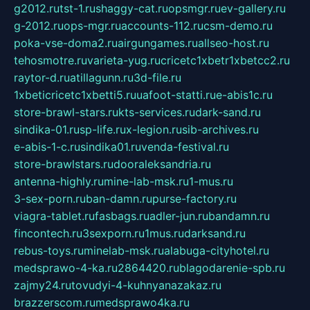
g2012.ru
tst-1.ru
shaggy-cat.ru
opsmgr.ru
ev-gallery.ru
g-2012.ru
ops-mgr.ru
accounts-112.ru
csm-demo.ru
poka-vse-doma2.ru
airgungames.ru
allseo-host.ru
tehosmotre.ru
varieta-yug.ru
cricetc1xbetr1xbetcc2.ru
raytor-d.ru
atillagunn.ru
3d-file.ru
1xbeticricetc1xbetti5.ru
uafoot-statti.ru
e-abis1c.ru
store-brawl-stars.ru
kts-services.ru
dark-sand.ru
sindika-01.ru
sp-life.ru
x-legion.ru
sib-archives.ru
e-abis-1-c.ru
sindika01.ru
venda-festival.ru
store-brawlstars.ru
dooraleksandria.ru
antenna-highly.ru
mine-lab-msk.ru
1-mus.ru
3-sex-porn.ru
ban-damn.ru
purse-factory.ru
viagra-tablet.ru
fasbags.ru
adler-jun.ru
bandamn.ru
fincontech.ru
3sexporn.ru
1mus.ru
darksand.ru
rebus-toys.ru
minelab-msk.ru
alabuga-cityhotel.ru
medsprawo-4-ka.ru
2864420.ru
blagodarenie-spb.ru
zajmy24.ru
tovudyi-4-kuhnyanazakaz.ru
brazzerscom.ru
medsprawo4ka.ru