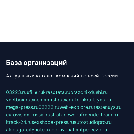
База организаций
Актуальный каталог компаний по всей России
03223.ru
ufille.ru
krasotata.ru
prazdnikdushi.ru
veetbox.ru
cinemapost.ru
ciam-fr.ru
kraft-you.ru
mega-press.ru
03223.ru
web-explore.ru
rastenuya.ru
eurovision-russia.ru
strah-news.ru
freeride-team.ru
itrack-24.ru
sexshopexpress.ru
autostudiopro.ru
alabuga-cityhotel.ru
pornv.ru
atlantpereezd.ru