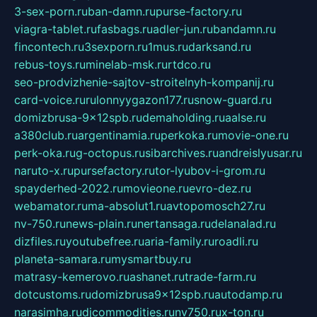
3-sex-porn.ru
ban-damn.ru
purse-factory.ru
viagra-tablet.ru
fasbags.ru
adler-jun.ru
bandamn.ru
fincontech.ru
3sexporn.ru
1mus.ru
darksand.ru
rebus-toys.ru
minelab-msk.ru
rtdco.ru
seo-prodvizhenie-sajtov-stroitelnyh-kompanij.ru
card-voice.ru
rulonnyygazon177.ru
snow-guard.ru
domizbrusa-9x12spb.ru
demaholding.ru
aalse.ru
a380club.ru
argentinamia.ru
perkoka.ru
movie-one.ru
perk-oka.ru
g-octopus.ru
sibarchives.ru
andreislyusar.ru
naruto-x.ru
pursefactory.ru
tor-lyubov-i-grom.ru
spayderhed-2022.ru
movieone.ru
evro-dez.ru
webamator.ru
ma-absolut1.ru
avtopomosch27.ru
nv-750.ru
news-plain.ru
nertansaga.ru
delanalad.ru
dizfiles.ru
youtubefree.ru
aria-family.ru
roadli.ru
planeta-samara.ru
mysmartbuy.ru
matrasy-kemerovo.ru
ashanet.ru
trade-farm.ru
dotcustoms.ru
domizbrusa9x12spb.ru
autodamp.ru
narasimha.ru
djcommodities.ru
nv750.ru
x-ton.ru