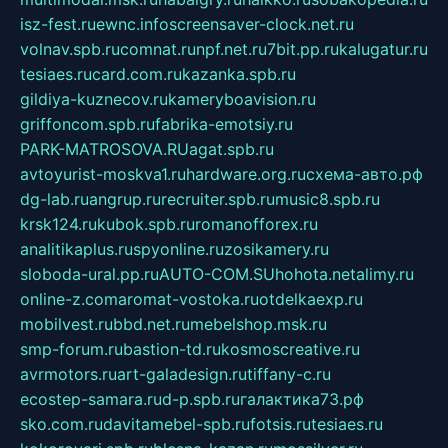
isz-fest.ru
ewnc.info
screensaver-clock.net.ru
volnav.spb.ru
comnat.ru
npf.net.ru
7bit.pp.ru
kalugatur.ru
tesiaes.ru
card.com.ru
kazanka.spb.ru
gildiya-kuznecov.ru
kameryboavision.ru
griffoncom.spb.ru
fabrika-emotsiy.ru
PARK-MATROSOVA.RU
agat.spb.ru
avtoyurist-moskva1.ru
hardware.org.ru
схема-авто.рф
dg-lab.ru
angrup.ru
recruiter.spb.ru
music8.spb.ru
krsk124.ru
kubok.spb.ru
romanofforex.ru
analitikaplus.ru
spyonline.ru
zosikamery.ru
sloboda-ural.pp.ru
AUTO-COM.SU
hohota.net
alimy.ru
online-z.com
aromat-vostoka.ru
otdelkaexp.ru
mobilvest.ru
bbd.net.ru
mebelshop.msk.ru
smp-forum.ru
bastion-td.ru
kosmoscreative.ru
avrmotors.ru
art-galadesign.ru
tiffany-c.ru
ecostep-samara.ru
d-p.spb.ru
галактика73.рф
sko.com.ru
davitamebel-spb.ru
fotsis.ru
tesiaes.ru