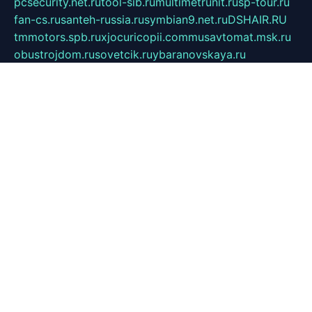
pcsecurity.net.ru
tool-sib.ru
multimetrunit.ru
sp-tour.ru
fan-cs.ru
santeh-russia.ru
symbian9.net.ru
DSHAIR.RU
tmmotors.spb.ru
xjocuricopii.com
musavtomat.msk.ru
obustrojdom.ru
sovetcik.ru
ybaranovskaya.ru
ppknews.ru
cult-alshei.ru
JAPANRUSSIA.RU
proekciyamebel.ru
imper-finans.ru
rim.org.ru
glamourai.ru
brassminus.ru
zabor-pro.ru
ftn.pp.ru
dorogoe58.ru
laimengpacker.ru
kuzova-zapchasti.ru
sageerp.ru
taxodrom.ru
dsrazvitie.ru
hardcity.net.ru
ratinghomegames.ru
topservice25.ru
gubernyan.ru
gtglasslined.ru
ii4.ru
tssport.spb.ru
andorra24.com
blackwallstreet.ru
oboimos.ru
optim-doors.com.ru
ikuch.ru
nycr.org.ru
npa21.ru
vremya-ch.spb.ru
desert000.ru
ivtorgi.ru
ifiori.ru
catalog-statei.ru
dcv.org.ru
spetsmaster174.ru
ipkameryhiseeu.ru
dum26.ru
ruspol.spb.ru
fr-opendp.ru
kam-solnyshko.ru
cheyenne-arapaho.ru
sevzapmetal.spb.ru
ted-lapidus.spb.ru
parasite-eliminator.ru