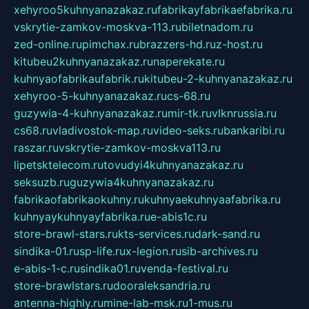
xehyroo5kuhnyanazakaz.ru
fabrikayfabrikaefabrika.ru
vskrytie-zamkov-moskva-113.ru
biletnadom.ru
zed-online.ru
pimchax.ru
brazzers-hd.ru
z-host.ru
kitubeu2kuhnyanazakaz.ru
naperekate.ru
kuhnyaofabrikaufabrik.ru
kitubeu-2-kuhnyanazakaz.ru
xehyroo-5-kuhnyanazakaz.ru
cs-68.ru
guzywia-4-kuhnyanazakaz.ru
mir-tk.ru
vlknrussia.ru
cs68.ru
vladivostok-map.ru
video-seks.ru
bankaribi.ru
raszar.ru
vskrytie-zamkov-moskva113.ru
lipetsktelecom.ru
tovudyi4kuhnyanazakaz.ru
seksuzb.ru
guzywia4kuhnyanazakaz.ru
fabrikaofabrikaokuhny.ru
kuhnyaekuhnyaafabrika.ru
kuhnyaykuhnyayfabrika.ru
e-abis1c.ru
store-brawl-stars.ru
kts-services.ru
dark-sand.ru
sindika-01.ru
sp-life.ru
x-legion.ru
sib-archives.ru
e-abis-1-c.ru
sindika01.ru
venda-festival.ru
store-brawlstars.ru
dooraleksandria.ru
antenna-highly.ru
mine-lab-msk.ru
1-mus.ru