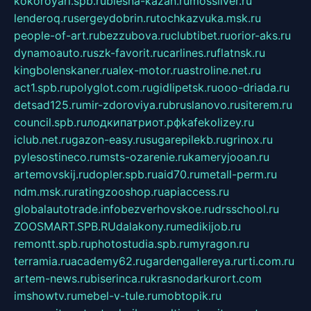
kokoroyari.spb.ru
blesna-kazan.ru
mossilver.ru
lenderoq.ru
sergeydobrin.ru
tochkazvuka.msk.ru
people-of-art.ru
bezzubova.ru
clubtibet.ru
orior-aks.ru
dynamoauto.ru
szk-favorit.ru
carlines.ru
flatnsk.ru
kingbolenskaner.ru
alex-motor.ru
astroline.net.ru
act1.spb.ru
polyglot.com.ru
gidlipetsk.ru
ooo-driada.ru
detsad125.ru
mir-zdoroviya.ru
bruslanovo.ru
siterem.ru
council.spb.ru
лодкипатриот.рф
kafekolizey.ru
iclub.net.ru
gazon-easy.ru
sugarepilekb.ru
grinox.ru
pylesostineco.ru
msts-ozarenie.ru
kameryjooan.ru
artemovskij.ru
dopler.spb.ru
aid70.ru
metall-perm.ru
ndm.msk.ru
ratingzooshop.ru
apiaccess.ru
globalautotrade.info
bezverhovskoe.ru
drsschool.ru
ZOOSMART.SPB.RU
dalakony.ru
medikijob.ru
remontt.spb.ru
photostudia.spb.ru
myragon.ru
terramia.ru
academy62.ru
gardengallereya.ru
rti.com.ru
artem-news.ru
biserinca.ru
krasnodarkurort.com
imshowtv.ru
mebel-v-tule.ru
mobtopik.ru