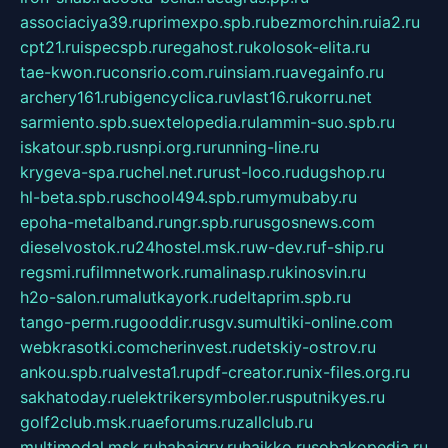
associaciya39.ru
primexpo.spb.ru
bezmorchin.ru
ia2.ru
cpt21.ru
ispecspb.ru
regahost.ru
kolosok-elita.ru
tae-kwon.ru
consrio.com.ru
insiam.ru
avegainfo.ru
archery161.ru
bigencyclica.ru
vlast16.ru
korru.net
sarmiento.spb.su
extelopedia.ru
lammin-suo.spb.ru
iskatour.spb.ru
snpi.org.ru
running-line.ru
krygeva-spa.ru
chel.net.ru
rust-loco.ru
dugshop.ru
hl-beta.spb.ru
school494.spb.ru
mymubaby.ru
epoha-metalband.ru
ngr.spb.ru
rusgosnews.com
dieselvostok.ru
24hostel.msk.ru
w-dev.ru
f-ship.ru
regsmi.ru
filmnetwork.ru
malinasp.ru
kinosvin.ru
h2o-salon.ru
malutkayork.ru
deltaprim.spb.ru
tango-perm.ru
gooddir.ru
sgv.su
multiki-online.com
webkrasotki.com
cherinvest.ru
detskiy-ostrov.ru
ankou.spb.ru
alvesta1.ru
pdf-creator.ru
nix-files.org.ru
sakhatoday.ru
elektrikersymboler.ru
sputnikyes.ru
golf2club.msk.ru
aeforums.ru
zallclub.ru
multimodal.msk.ru
habaigry.ru
haikko.ru
sobakopedia.ru