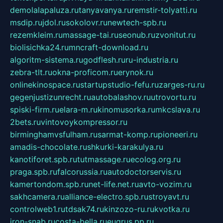
demolalapaluza.ru
tanyavanya.ru
remstir-tolyatti.ru
msdip.ru
jdol.ru
sokolovr.ru
newtech-spb.ru
rezemkleim.ru
massage-tai.ru
seonub.ru
zvonitut.ru
biolisichka24.ru
mncraft-download.ru
algoritm-sistema.ru
godflesh.ru
ru-industria.ru
zebra-tlt.ru
okna-proficom.ru
erynok.ru
onlinekinospace.ru
startupstudio-fefu.ru
zarges-ru.ru
gegenjustizunrecht.ru
autobalashov.ru
utrovortu.ru
spiski-firm.ru
elara-m.ru
kinomusorka.ru
mkcslava.ru
2bets.ru
vintovoykompressor.ru
birminghamvsfulham.ru
sarmat-komp.ru
pioneeri.ru
amadis-chocolate.ru
shkurki-karakulya.ru
kanotiforet.spb.ru
tutmassage.ru
ecolog.org.ru
praga.spb.ru
falcorussia.ru
autodoctorservis.ru
kamertondom.spb.ru
net-life.net.ru
avto-vozim.ru
sakhcamera.ru
alliance-electro.spb.ru
stroyavt.ru
controlweb1.ru
tdsak74.ru
kinzozo-ru.ru
kvotka.ru
iron-snab.ru
costa-bella.ru
eugrus.pp.ru