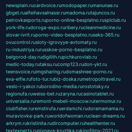
newsplain.ru
cardvoice.ru
modopaper.ru
manunae.ru
gbget.ru
alfeihavsalnassr.ru
madoma.ru
tajuncos.ru
petrovkasports.ru
porno-online-besplatno.ru
splclub.ru
york-life.ru
doroga-expo.ru
ribery.ru
cleanmedicine.ru
slovar-ivrit.ru
porno-video-besplatno.ru
seks-365.ru
ovucontrol.ru
sloty-igrovyye-avtomaty.ru
ru-industriya.ru
russkoe-porno-besplatno.ru
belgorod-day.ru
digilith.ru
pichkurovlab.ru
medic-today.ru
taksu.ru
comp123.ru
don-ykt.ru
teensvoice.ru
imgsharing.ru
domashnee-porno.ru
eva-elfie.ru
foto-tur.ru
biz-doska.ru
metropoltravel.ru
veslo-i-yakor.ru
borodino-media.ru
rostotsky.ru
regionufa.ru
weiss-bet.ru
zaryna.ru
casinotablet.ru
universalia.ru
remont-mebeli-moscow.ru
termomur.ru
clubfisher.ru
remstirufa.ru
erdamchi.ru
doramamama.ru
muraviovka-park.ru
worldofwoman.ru
clean-dreams.ru
arkrym.ru
kristinita.ru
dircomputer.ru
healthenter.ru
textexperts.ru
pivnaya-kruzhka.ru
kinofilmy-2021.ru