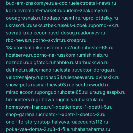
bud-em-znakomye.ru
a-cdc.ru
elektrostal-news.ru
korolevremont-market.ru
budem-znakomye.ru
oooagrosnab.ru
fpodaso.ru
emfire.ru
pro-otdelky.ru
ukrasotki.ru
seksuzbek.ru
seks-uzbek.ru
porno-vk.ru
sovratili.ru
olecoon.ru
vd-dosug.ru
adonyev.ru
rbc-news.ru
porno-skvirt.ru
krospr.ru
13autor-kolonka.ru
sormol.ru
2rich.ru
hostel-65.ru
hostserve.ru
porno-na-russkom.ru
mishinlab.ru
neznobi.ru
bigfatcc.ru
habble.ru
starbucksvia.ru
delfinet.ru
silvernano.ru
elestal.ru
vektor-doroga.ru
velotrenajery.ru
pronso54.ru
lenasever.ru
lovinskix.ru
show-pets.ru
smartnews03.ru
discofoxworld.ru
miraclecoon.ru
pongup.ru
hostel65.ru
liura.ru
glasspb.ru
firehunters.ru
gribowo.ru
gnalis.ru
bulkitula.ru
hometown-france.ru
1-xbeticricetc-1-xbetti-5.ru
shop-garena.ru
cricetc-1-xbetr-1-xbetcc-2.ru
one-life-story.ru
top-halyava.ru
accounts112.ru
poka-vse-doma-2.ru
3-d-file.ru
hahahaharms.ru