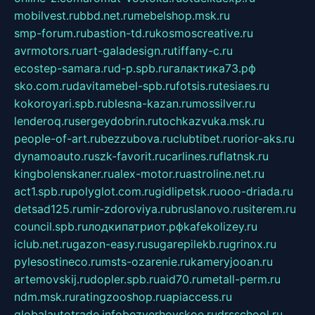
mobilvest.ru
bbd.net.ru
mebelshop.msk.ru
smp-forum.ru
bastion-td.ru
kosmoscreative.ru
avrmotors.ru
art-galadesign.ru
tiffany-c.ru
ecostep-samara.ru
d-p.spb.ru
галактика73.рф
sko.com.ru
davitamebel-spb.ru
fotsis.ru
tesiaes.ru
kokoroyari.spb.ru
blesna-kazan.ru
mossilver.ru
lenderoq.ru
sergeydobrin.ru
tochkazvuka.msk.ru
people-of-art.ru
bezzubova.ru
clubtibet.ru
orior-aks.ru
dynamoauto.ru
szk-favorit.ru
carlines.ru
flatnsk.ru
kingbolenskaner.ru
alex-motor.ru
astroline.net.ru
act1.spb.ru
polyglot.com.ru
gidlipetsk.ru
ooo-driada.ru
detsad125.ru
mir-zdoroviya.ru
bruslanovo.ru
siterem.ru
council.spb.ru
лодкипатриот.рф
kafekolizey.ru
iclub.net.ru
gazon-easy.ru
sugarepilekb.ru
grinox.ru
pylesostineco.ru
msts-ozarenie.ru
kameryjooan.ru
artemovskij.ru
dopler.spb.ru
aid70.ru
metall-perm.ru
ndm.msk.ru
ratingzooshop.ru
apiaccess.ru
globalautotrade.info
bezverhovskoe.ru
drsschool.ru