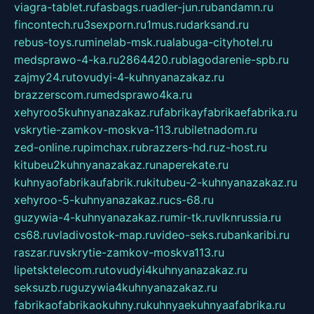
viagra-tablet.ru
fasbags.ru
adler-jun.ru
bandamn.ru
fincontech.ru
3sexporn.ru
1mus.ru
darksand.ru
rebus-toys.ru
minelab-msk.ru
alabuga-cityhotel.ru
medsprawo-4-ka.ru
2864420.ru
blagodarenie-spb.ru
zajmy24.ru
tovudyi-4-kuhnyanazakaz.ru
brazzerscom.ru
medsprawo4ka.ru
xehyroo5kuhnyanazakaz.ru
fabrikayfabrikaefabrika.ru
vskrytie-zamkov-moskva-113.ru
biletnadom.ru
zed-online.ru
pimchax.ru
brazzers-hd.ru
z-host.ru
kitubeu2kuhnyanazakaz.ru
naperekate.ru
kuhnyaofabrikaufabrik.ru
kitubeu-2-kuhnyanazakaz.ru
xehyroo-5-kuhnyanazakaz.ru
cs-68.ru
guzywia-4-kuhnyanazakaz.ru
mir-tk.ru
vlknrussia.ru
cs68.ru
vladivostok-map.ru
video-seks.ru
bankaribi.ru
raszar.ru
vskrytie-zamkov-moskva113.ru
lipetsktelecom.ru
tovudyi4kuhnyanazakaz.ru
seksuzb.ru
guzywia4kuhnyanazakaz.ru
fabrikaofabrikaokuhny.ru
kuhnyaekuhnyaafabrika.ru