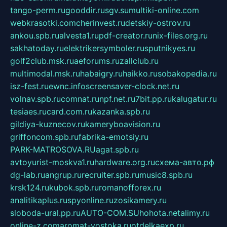
tango-perm.ru
gooddir.ru
sgv.su
multiki-online.com
webkrasotki.com
cherinvest.ru
detskiy-ostrov.ru
ankou.spb.ru
alvesta1.ru
pdf-creator.ru
nix-files.org.ru
sakhatoday.ru
elektrikersymboler.ru
sputnikyes.ru
golf2club.msk.ru
aeforums.ru
zallclub.ru
multimodal.msk.ru
habaigry.ru
haikko.ru
sobakopedia.ru
isz-fest.ru
ewnc.info
screensaver-clock.net.ru
volnav.spb.ru
comnat.ru
npf.net.ru
7bit.pp.ru
kalugatur.ru
tesiaes.ru
card.com.ru
kazanka.spb.ru
gildiya-kuznecov.ru
kameryboavision.ru
griffoncom.spb.ru
fabrika-emotsiy.ru
PARK-MATROSOVA.RU
agat.spb.ru
avtoyurist-moskva1.ru
hardware.org.ru
схема-авто.рф
dg-lab.ru
angrup.ru
recruiter.spb.ru
music8.spb.ru
krsk124.ru
kubok.spb.ru
romanofforex.ru
analitikaplus.ru
spyonline.ru
zosikamery.ru
sloboda-ural.pp.ru
AUTO-COM.SU
hohota.net
alimy.ru
online-z.com
aromat-vostoka.ru
otdelkaexp.ru