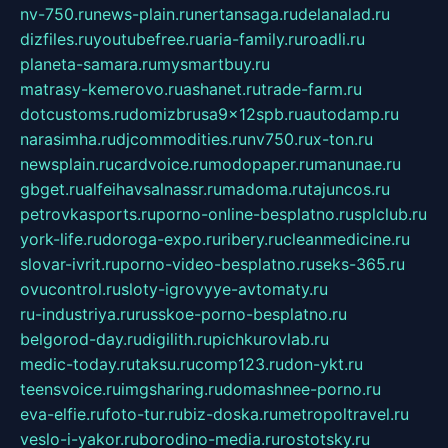
nv-750.ru
news-plain.ru
nertansaga.ru
delanalad.ru
dizfiles.ru
youtubefree.ru
aria-family.ru
roadli.ru
planeta-samara.ru
mysmartbuy.ru
matrasy-kemerovo.ru
ashanet.ru
trade-farm.ru
dotcustoms.ru
domizbrusa9x12spb.ru
autodamp.ru
narasimha.ru
djcommodities.ru
nv750.ru
x-ton.ru
newsplain.ru
cardvoice.ru
modopaper.ru
manunae.ru
gbget.ru
alfeihavsalnassr.ru
madoma.ru
tajuncos.ru
petrovkasports.ru
porno-online-besplatno.ru
splclub.ru
york-life.ru
doroga-expo.ru
ribery.ru
cleanmedicine.ru
slovar-ivrit.ru
porno-video-besplatno.ru
seks-365.ru
ovucontrol.ru
sloty-igrovyye-avtomaty.ru
ru-industriya.ru
russkoe-porno-besplatno.ru
belgorod-day.ru
digilith.ru
pichkurovlab.ru
medic-today.ru
taksu.ru
comp123.ru
don-ykt.ru
teensvoice.ru
imgsharing.ru
domashnee-porno.ru
eva-elfie.ru
foto-tur.ru
biz-doska.ru
metropoltravel.ru
veslo-i-yakor.ru
borodino-media.ru
rostotsky.ru