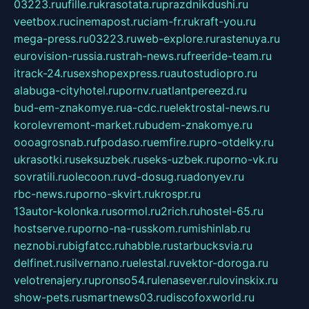
03223.ru
ufille.ru
krasotata.ru
prazdnikdushi.ru
veetbox.ru
cinemapost.ru
ciam-fr.ru
kraft-you.ru
mega-press.ru
03223.ru
web-explore.ru
rastenuya.ru
eurovision-russia.ru
strah-news.ru
freeride-team.ru
itrack-24.ru
sexshopexpress.ru
autostudiopro.ru
alabuga-cityhotel.ru
pornv.ru
atlantpereezd.ru
bud-em-znakomye.ru
a-cdc.ru
elektrostal-news.ru
korolevremont-market.ru
budem-znakomye.ru
oooagrosnab.ru
fpodaso.ru
emfire.ru
pro-otdelky.ru
ukrasotki.ru
seksuzbek.ru
seks-uzbek.ru
porno-vk.ru
sovratili.ru
olecoon.ru
vd-dosug.ru
adonyev.ru
rbc-news.ru
porno-skvirt.ru
krospr.ru
13autor-kolonka.ru
sormol.ru
2rich.ru
hostel-65.ru
hostserve.ru
porno-na-russkom.ru
mishinlab.ru
neznobi.ru
bigfatcc.ru
habble.ru
starbucksvia.ru
delfinet.ru
silvernano.ru
elestal.ru
vektor-doroga.ru
velotrenajery.ru
pronso54.ru
lenasever.ru
lovinskix.ru
show-pets.ru
smartnews03.ru
discofoxworld.ru