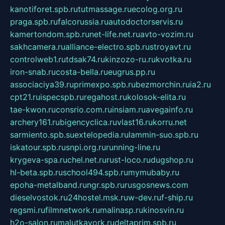
kanotiforet.spb.ru
tutmassage.ru
ecolog.org.ru
praga.spb.ru
falcorussia.ru
autodoctorservis.ru
kamertondom.spb.ru
net-life.net.ru
avto-vozim.ru
sakhcamera.ru
alliance-electro.spb.ru
stroyavt.ru
controlweb1.ru
tdsak74.ru
kinzozo-ru.ru
kvotka.ru
iron-snab.ru
costa-bella.ru
eugrus.pp.ru
associaciya39.ru
primexpo.spb.ru
bezmorchin.ru
ia2.ru
cpt21.ru
ispecspb.ru
regahost.ru
kolosok-elita.ru
tae-kwon.ru
consrio.com.ru
insiam.ru
avegainfo.ru
archery161.ru
bigencyclica.ru
vlast16.ru
korru.net
sarmiento.spb.su
extelopedia.ru
lammin-suo.spb.ru
iskatour.spb.ru
snpi.org.ru
running-line.ru
krygeva-spa.ru
chel.net.ru
rust-loco.ru
dugshop.ru
hl-beta.spb.ru
school494.spb.ru
mymubaby.ru
epoha-metalband.ru
ngr.spb.ru
rusgosnews.com
dieselvostok.ru
24hostel.msk.ru
w-dev.ru
f-ship.ru
regsmi.ru
filmnetwork.ru
malinasp.ru
kinosvin.ru
h2o-salon.ru
malutkayork.ru
deltaprim.spb.ru