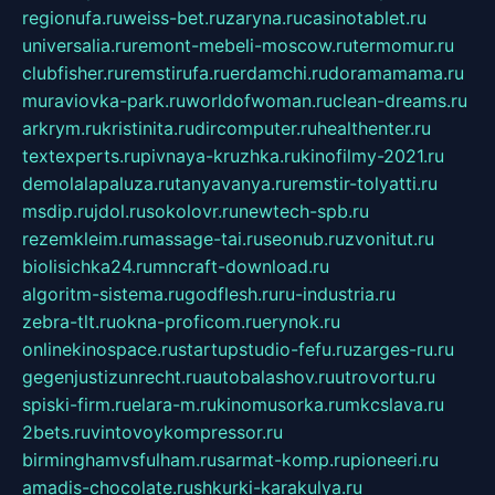
regionufa.ru
weiss-bet.ru
zaryna.ru
casinotablet.ru
universalia.ru
remont-mebeli-moscow.ru
termomur.ru
clubfisher.ru
remstirufa.ru
erdamchi.ru
doramamama.ru
muraviovka-park.ru
worldofwoman.ru
clean-dreams.ru
arkrym.ru
kristinita.ru
dircomputer.ru
healthenter.ru
textexperts.ru
pivnaya-kruzhka.ru
kinofilmy-2021.ru
demolalapaluza.ru
tanyavanya.ru
remstir-tolyatti.ru
msdip.ru
jdol.ru
sokolovr.ru
newtech-spb.ru
rezemkleim.ru
massage-tai.ru
seonub.ru
zvonitut.ru
biolisichka24.ru
mncraft-download.ru
algoritm-sistema.ru
godflesh.ru
ru-industria.ru
zebra-tlt.ru
okna-proficom.ru
erynok.ru
onlinekinospace.ru
startupstudio-fefu.ru
zarges-ru.ru
gegenjustizunrecht.ru
autobalashov.ru
utrovortu.ru
spiski-firm.ru
elara-m.ru
kinomusorka.ru
mkcslava.ru
2bets.ru
vintovoykompressor.ru
birminghamvsfulham.ru
sarmat-komp.ru
pioneeri.ru
amadis-chocolate.ru
shkurki-karakulya.ru