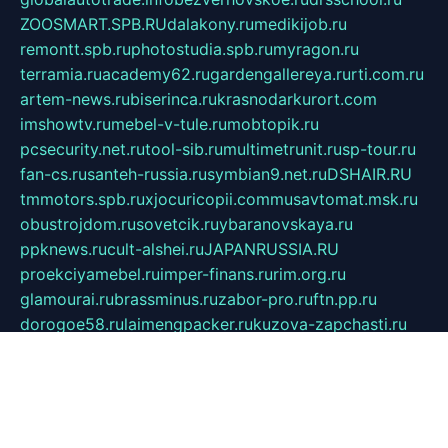
ZOOSMART.SPB.RU
dalakony.ru
medikijob.ru
remontt.spb.ru
photostudia.spb.ru
myragon.ru
terramia.ru
academy62.ru
gardengallereya.ru
rti.com.ru
artem-news.ru
biserinca.ru
krasnodarkurort.com
imshowtv.ru
mebel-v-tule.ru
mobtopik.ru
pcsecurity.net.ru
tool-sib.ru
multimetrunit.ru
sp-tour.ru
fan-cs.ru
santeh-russia.ru
symbian9.net.ru
DSHAIR.RU
tmmotors.spb.ru
xjocuricopii.com
musavtomat.msk.ru
obustrojdom.ru
sovetcik.ru
ybaranovskaya.ru
ppknews.ru
cult-alshei.ru
JAPANRUSSIA.RU
proekciyamebel.ru
imper-finans.ru
rim.org.ru
glamourai.ru
brassminus.ru
zabor-pro.ru
ftn.pp.ru
dorogoe58.ru
laimengpacker.ru
kuzova-zapchasti.ru
sageerp.ru
taxodrom.ru
dsrazvitie.ru
hardcity.net.ru
ratinghomegames.ru
topservice25.ru
gubernyan.ru
gtglasslined.ru
ii4.ru
tssport.spb.ru
andorra24.com
blackwallstreet.ru
oboimos.ru
optim-doors.com.ru