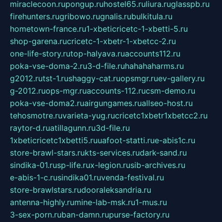
miraclecoon.ru
pongup.ru
hostel65.ru
liura.ru
glasspb.ru
firehunters.ru
gribowo.ru
gnalis.ru
bulkitula.ru
hometown-france.ru
1-xbeticricetc-1-xbetti-5.ru
shop-garena.ru
cricetc-1-xbetr-1-xbetcc-2.ru
one-life-story.ru
top-halyava.ru
accounts112.ru
poka-vse-doma-2.ru
3-d-file.ru
hahahaharms.ru
g2012.ru
tst-1.ru
shaggy-cat.ru
opsmgr.ru
ev-gallery.ru
g-2012.ru
ops-mgr.ru
accounts-112.ru
csm-demo.ru
poka-vse-doma2.ru
airgungames.ru
allseo-host.ru
tehosmotre.ru
varieta-yug.ru
cricetc1xbetr1xbetcc2.ru
raytor-d.ru
atillagunn.ru
3d-file.ru
1xbeticricetc1xbetti5.ru
uafoot-statti.ru
e-abis1c.ru
store-brawl-stars.ru
kts-services.ru
dark-sand.ru
sindika-01.ru
sp-life.ru
x-legion.ru
sib-archives.ru
e-abis-1-c.ru
sindika01.ru
venda-festival.ru
store-brawlstars.ru
dooraleksandria.ru
antenna-highly.ru
mine-lab-msk.ru
1-mus.ru
3-sex-porn.ru
ban-damn.ru
purse-factory.ru