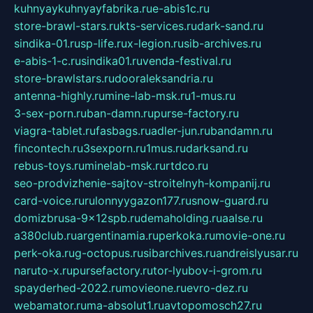
kuhnyaykuhnyayfabrika.ru
e-abis1c.ru
store-brawl-stars.ru
kts-services.ru
dark-sand.ru
sindika-01.ru
sp-life.ru
x-legion.ru
sib-archives.ru
e-abis-1-c.ru
sindika01.ru
venda-festival.ru
store-brawlstars.ru
dooraleksandria.ru
antenna-highly.ru
mine-lab-msk.ru
1-mus.ru
3-sex-porn.ru
ban-damn.ru
purse-factory.ru
viagra-tablet.ru
fasbags.ru
adler-jun.ru
bandamn.ru
fincontech.ru
3sexporn.ru
1mus.ru
darksand.ru
rebus-toys.ru
minelab-msk.ru
rtdco.ru
seo-prodvizhenie-sajtov-stroitelnyh-kompanij.ru
card-voice.ru
rulonnyygazon177.ru
snow-guard.ru
domizbrusa-9x12spb.ru
demaholding.ru
aalse.ru
a380club.ru
argentinamia.ru
perkoka.ru
movie-one.ru
perk-oka.ru
g-octopus.ru
sibarchives.ru
andreislyusar.ru
naruto-x.ru
pursefactory.ru
tor-lyubov-i-grom.ru
spayderhed-2022.ru
movieone.ru
evro-dez.ru
webamator.ru
ma-absolut1.ru
avtopomosch27.ru