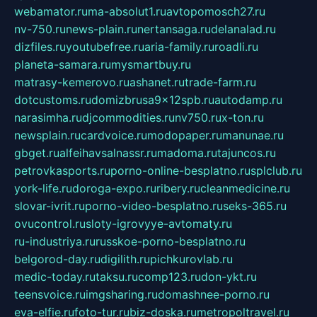
webamator.ru
ma-absolut1.ru
avtopomosch27.ru
nv-750.ru
news-plain.ru
nertansaga.ru
delanalad.ru
dizfiles.ru
youtubefree.ru
aria-family.ru
roadli.ru
planeta-samara.ru
mysmartbuy.ru
matrasy-kemerovo.ru
ashanet.ru
trade-farm.ru
dotcustoms.ru
domizbrusa9x12spb.ru
autodamp.ru
narasimha.ru
djcommodities.ru
nv750.ru
x-ton.ru
newsplain.ru
cardvoice.ru
modopaper.ru
manunae.ru
gbget.ru
alfeihavsalnassr.ru
madoma.ru
tajuncos.ru
petrovkasports.ru
porno-online-besplatno.ru
splclub.ru
york-life.ru
doroga-expo.ru
ribery.ru
cleanmedicine.ru
slovar-ivrit.ru
porno-video-besplatno.ru
seks-365.ru
ovucontrol.ru
sloty-igrovyye-avtomaty.ru
ru-industriya.ru
russkoe-porno-besplatno.ru
belgorod-day.ru
digilith.ru
pichkurovlab.ru
medic-today.ru
taksu.ru
comp123.ru
don-ykt.ru
teensvoice.ru
imgsharing.ru
domashnee-porno.ru
eva-elfie.ru
foto-tur.ru
biz-doska.ru
metropoltravel.ru