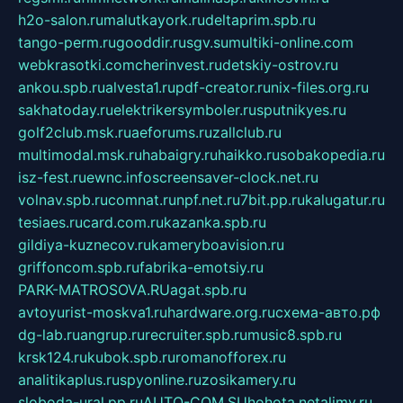
h2o-salon.ru
malutkayork.ru
deltaprim.spb.ru
tango-perm.ru
gooddir.ru
sgv.su
multiki-online.com
webkrasotki.com
cherinvest.ru
detskiy-ostrov.ru
ankou.spb.ru
alvesta1.ru
pdf-creator.ru
nix-files.org.ru
sakhatoday.ru
elektrikersymboler.ru
sputnikyes.ru
golf2club.msk.ru
aeforums.ru
zallclub.ru
multimodal.msk.ru
habaigry.ru
haikko.ru
sobakopedia.ru
isz-fest.ru
ewnc.info
screensaver-clock.net.ru
volnav.spb.ru
comnat.ru
npf.net.ru
7bit.pp.ru
kalugatur.ru
tesiaes.ru
card.com.ru
kazanka.spb.ru
gildiya-kuznecov.ru
kameryboavision.ru
griffoncom.spb.ru
fabrika-emotsiy.ru
PARK-MATROSOVA.RU
agat.spb.ru
avtoyurist-moskva1.ru
hardware.org.ru
схема-авто.рф
dg-lab.ru
angrup.ru
recruiter.spb.ru
music8.spb.ru
krsk124.ru
kubok.spb.ru
romanofforex.ru
analitikaplus.ru
spyonline.ru
zosikamery.ru
sloboda-ural.pp.ru
AUTO-COM.SU
hohota.net
alimy.ru