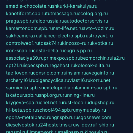
amadis-chocolate.ru
shkurki-karakulya.ru
kanotiforet.spb.ru
tutmassage.ru
ecolog.org.ru
praga.spb.ru
falcorussia.ru
autodoctorservis.ru
kamertondom.spb.ru
net-life.net.ru
avto-vozim.ru
sakhcamera.ru
alliance-electro.spb.ru
stroyavt.ru
controlweb1.ru
tdsak74.ru
kinzozo-ru.ru
kvotka.ru
iron-snab.ru
costa-bella.ru
eugrus.pp.ru
associaciya39.ru
primexpo.spb.ru
bezmorchin.ru
ia2.ru
cpt21.ru
ispecspb.ru
regahost.ru
kolosok-elita.ru
tae-kwon.ru
consrio.com.ru
insiam.ru
avegainfo.ru
archery161.ru
bigencyclica.ru
vlast16.ru
korru.net
sarmiento.spb.su
extelopedia.ru
lammin-suo.spb.ru
iskatour.spb.ru
snpi.org.ru
running-line.ru
krygeva-spa.ru
chel.net.ru
rust-loco.ru
dugshop.ru
hl-beta.spb.ru
school494.spb.ru
mymubaby.ru
epoha-metalband.ru
ngr.spb.ru
rusgosnews.com
dieselvostok.ru
24hostel.msk.ru
w-dev.ru
f-ship.ru
regsmi.ru
filmnetwork.ru
malinasp.ru
kinosvin.ru