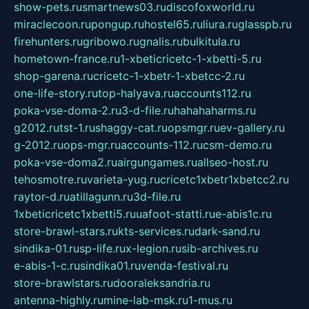
show-pets.ru
smartnews03.ru
discofoxworld.ru
miraclecoon.ru
pongup.ru
hostel65.ru
liura.ru
glasspb.ru
firehunters.ru
gribowo.ru
gnalis.ru
bulkitula.ru
hometown-france.ru
1-xbeticricetc-1-xbetti-5.ru
shop-garena.ru
cricetc-1-xbetr-1-xbetcc-2.ru
one-life-story.ru
top-halyava.ru
accounts112.ru
poka-vse-doma-2.ru
3-d-file.ru
hahahaharms.ru
g2012.ru
tst-1.ru
shaggy-cat.ru
opsmgr.ru
ev-gallery.ru
g-2012.ru
ops-mgr.ru
accounts-112.ru
csm-demo.ru
poka-vse-doma2.ru
airgungames.ru
allseo-host.ru
tehosmotre.ru
varieta-yug.ru
cricetc1xbetr1xbetcc2.ru
raytor-d.ru
atillagunn.ru
3d-file.ru
1xbeticricetc1xbetti5.ru
uafoot-statti.ru
e-abis1c.ru
store-brawl-stars.ru
kts-services.ru
dark-sand.ru
sindika-01.ru
sp-life.ru
x-legion.ru
sib-archives.ru
e-abis-1-c.ru
sindika01.ru
venda-festival.ru
store-brawlstars.ru
dooraleksandria.ru
antenna-highly.ru
mine-lab-msk.ru
1-mus.ru