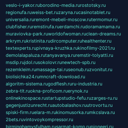
veslo-i-yakor.ru
borodino-media.ru
rostotsky.ru
regionufa.ru
weiss-bet.ru
zaryna.ru
casinotablet.ru
universalia.ru
remont-mebeli-moscow.ru
termomur.ru
clubfisher.ru
remstirufa.ru
erdamchi.ru
doramamama.ru
muraviovka-park.ru
worldofwoman.ru
clean-dreams.ru
arkrym.ru
kristinita.ru
dircomputer.ru
healthenter.ru
textexperts.ru
pivnaya-kruzhka.ru
kinofilmy-2021.ru
demolalapaluza.ru
tanyavanya.ru
remstir-tolyatti.ru
msdip.ru
jdol.ru
sokolovr.ru
newtech-spb.ru
rezemkleim.ru
massage-tai.ru
seonub.ru
zvonitut.ru
biolisichka24.ru
mncraft-download.ru
algoritm-sistema.ru
godflesh.ru
ru-industria.ru
zebra-tlt.ru
okna-proficom.ru
erynok.ru
onlinekinospace.ru
startupstudio-fefu.ru
zarges-ru.ru
gegenjustizunrecht.ru
autobalashov.ru
utrovortu.ru
spiski-firm.ru
elara-m.ru
kinomusorka.ru
mkcslava.ru
2bets.ru
vintovoykompressor.ru
birminghamvsfulham.ru
sarmat-komp.ru
pioneeri.ru