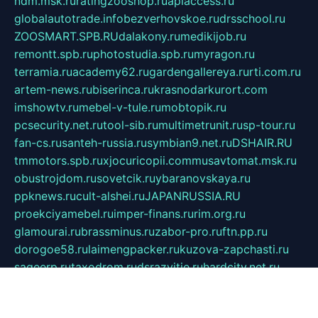
ndm.msk.ru
ratingzooshop.ru
apiaccess.ru
globalautotrade.info
bezverhovskoe.ru
drsschool.ru
ZOOSMART.SPB.RU
dalakony.ru
medikijob.ru
remontt.spb.ru
photostudia.spb.ru
myragon.ru
terramia.ru
academy62.ru
gardengallereya.ru
rti.com.ru
artem-news.ru
biserinca.ru
krasnodarkurort.com
imshowtv.ru
mebel-v-tule.ru
mobtopik.ru
pcsecurity.net.ru
tool-sib.ru
multimetrunit.ru
sp-tour.ru
fan-cs.ru
santeh-russia.ru
symbian9.net.ru
DSHAIR.RU
tmmotors.spb.ru
xjocuricopii.com
musavtomat.msk.ru
obustrojdom.ru
sovetcik.ru
ybaranovskaya.ru
ppknews.ru
cult-alshei.ru
JAPANRUSSIA.RU
proekciyamebel.ru
imper-finans.ru
rim.org.ru
glamourai.ru
brassminus.ru
zabor-pro.ru
ftn.pp.ru
dorogoe58.ru
laimengpacker.ru
kuzova-zapchasti.ru
sageerp.ru
taxodrom.ru
dsrazvitie.ru
hardcity.net.ru
ratinghomegames.ru
topservice25.ru
gubernyan.ru
gtglasslined.ru
ii4.ru
tssport.spb.ru
andorra24.com