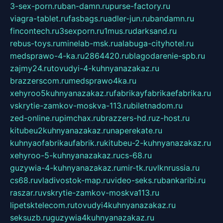
3-sex-porn.ru
ban-damn.ru
purse-factory.ru
viagra-tablet.ru
fasbags.ru
adler-jun.ru
bandamn.ru
fincontech.ru
3sexporn.ru
1mus.ru
darksand.ru
rebus-toys.ru
minelab-msk.ru
alabuga-cityhotel.ru
medsprawo-4-ka.ru
2864420.ru
blagodarenie-spb.ru
zajmy24.ru
tovudyi-4-kuhnyanazakaz.ru
brazzerscom.ru
medsprawo4ka.ru
xehyroo5kuhnyanazakaz.ru
fabrikayfabrikaefabrika.ru
vskrytie-zamkov-moskva-113.ru
biletnadom.ru
zed-online.ru
pimchax.ru
brazzers-hd.ru
z-host.ru
kitubeu2kuhnyanazakaz.ru
naperekate.ru
kuhnyaofabrikaufabrik.ru
kitubeu-2-kuhnyanazakaz.ru
xehyroo-5-kuhnyanazakaz.ru
cs-68.ru
guzywia-4-kuhnyanazakaz.ru
mir-tk.ru
vlknrussia.ru
cs68.ru
vladivostok-map.ru
video-seks.ru
bankaribi.ru
raszar.ru
vskrytie-zamkov-moskva113.ru
lipetsktelecom.ru
tovudyi4kuhnyanazakaz.ru
seksuzb.ru
guzywia4kuhnyanazakaz.ru