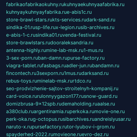
fabrikaofabrikaokuhny.ru
kuhnyaekuhnyaafabrika.ru
kuhnyaykuhnyayfabrika.ru
e-abis1c.ru
store-brawl-stars.ru
kts-services.ru
dark-sand.ru
sindika-01.ru
sp-life.ru
x-legion.ru
sib-archives.ru
e-abis-1-c.ru
sindika01.ru
venda-festival.ru
store-brawlstars.ru
dooraleksandria.ru
antenna-highly.ru
mine-lab-msk.ru
1-mus.ru
3-sex-porn.ru
ban-damn.ru
purse-factory.ru
viagra-tablet.ru
fasbags.ru
adler-jun.ru
bandamn.ru
fincontech.ru
3sexporn.ru
1mus.ru
darksand.ru
rebus-toys.ru
minelab-msk.ru
rtdco.ru
seo-prodvizhenie-sajtov-stroitelnyh-kompanij.ru
card-voice.ru
rulonnyygazon177.ru
snow-guard.ru
domizbrusa-9x12spb.ru
demaholding.ru
aalse.ru
a380club.ru
argentinamia.ru
perkoka.ru
movie-one.ru
perk-oka.ru
g-octopus.ru
sibarchives.ru
andreislyusar.ru
naruto-x.ru
pursefactory.ru
tor-lyubov-i-grom.ru
spayderhed-2022.ru
movieone.ru
evro-dez.ru