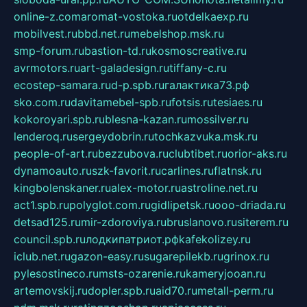
online-z.com
aromat-vostoka.ru
otdelkaexp.ru
mobilvest.ru
bbd.net.ru
mebelshop.msk.ru
smp-forum.ru
bastion-td.ru
kosmoscreative.ru
avrmotors.ru
art-galadesign.ru
tiffany-c.ru
ecostep-samara.ru
d-p.spb.ru
галактика73.рф
sko.com.ru
davitamebel-spb.ru
fotsis.ru
tesiaes.ru
kokoroyari.spb.ru
blesna-kazan.ru
mossilver.ru
lenderoq.ru
sergeydobrin.ru
tochkazvuka.msk.ru
people-of-art.ru
bezzubova.ru
clubtibet.ru
orior-aks.ru
dynamoauto.ru
szk-favorit.ru
carlines.ru
flatnsk.ru
kingbolenskaner.ru
alex-motor.ru
astroline.net.ru
act1.spb.ru
polyglot.com.ru
gidlipetsk.ru
ooo-driada.ru
detsad125.ru
mir-zdoroviya.ru
bruslanovo.ru
siterem.ru
council.spb.ru
лодкипатриот.рф
kafekolizey.ru
iclub.net.ru
gazon-easy.ru
sugarepilekb.ru
grinox.ru
pylesostineco.ru
msts-ozarenie.ru
kameryjooan.ru
artemovskij.ru
dopler.spb.ru
aid70.ru
metall-perm.ru