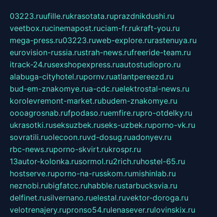
03223.ru
ufille.ru
krasotata.ru
prazdnikdushi.ru
veetbox.ru
cinemapost.ru
ciam-fr.ru
kraft-you.ru
mega-press.ru
03223.ru
web-explore.ru
rastenuya.ru
eurovision-russia.ru
strah-news.ru
freeride-team.ru
itrack-24.ru
sexshopexpress.ru
autostudiopro.ru
alabuga-cityhotel.ru
pornv.ru
atlantpereezd.ru
bud-em-znakomye.ru
a-cdc.ru
elektrostal-news.ru
korolevremont-market.ru
budem-znakomye.ru
oooagrosnab.ru
fpodaso.ru
emfire.ru
pro-otdelky.ru
ukrasotki.ru
seksuzbek.ru
seks-uzbek.ru
porno-vk.ru
sovratili.ru
olecoon.ru
vd-dosug.ru
adonyev.ru
rbc-news.ru
porno-skvirt.ru
krospr.ru
13autor-kolonka.ru
sormol.ru
2rich.ru
hostel-65.ru
hostserve.ru
porno-na-russkom.ru
mishinlab.ru
neznobi.ru
bigfatcc.ru
habble.ru
starbucksvia.ru
delfinet.ru
silvernano.ru
elestal.ru
vektor-doroga.ru
velotrenajery.ru
pronso54.ru
lenasever.ru
lovinskix.ru